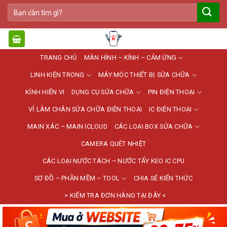
Bỏ
Tìm
qua
kiếm:
nội
dung
TRANG CHỦ
MÀN HÌNH – KÍNH – CẢM ỨNG
LINH KIỆN TRONG
MÁY MÓC THIẾT BỊ SỬA CHỮA
KÍNH HIỂN VI
DỤNG CỤ SỬA CHỮA
PIN ĐIỆN THOẠI
VỈ LÀM CHÂN SỬA CHỮA ĐIỆN THOẠI
IC ĐIỆN THOẠI
MAIN XÁC – MAIN ICLOUD
CÁC LOẠI BOX SỬA CHỮA
CAMERA QUÉT NHIỆT
CÁC LOẠI NƯỚC TÁCH – NƯỚC TẨY KEO IC CPU
SƠ ĐỒ – PHẦN MỀM – TOOL
CHIA SẺ KIẾN THỨC
> KIỂM TRA ĐƠN HÀNG TẠI ĐÂY <