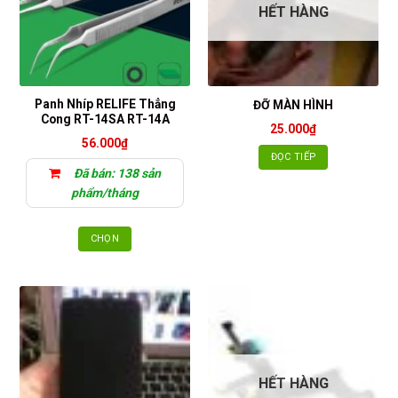
HẾT HÀNG
Panh Nhíp RELIFE Thẳng
ĐỠ MÀN HÌNH
Cong RT-14SA RT-14A
25.000
₫
56.000
₫
ĐỌC TIẾP
Đã bán: 138 sản
phẩm/tháng
CHỌN
Sản
phẩm
này
có
nhiều
biến
thể.
HẾT HÀNG
Các