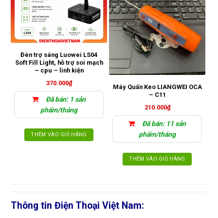
Đèn trợ sáng Luowei LS04
Soft Fill Light, hỗ trợ soi mạch
– cpu – linh kiện
370.000
₫
Máy Quấn Keo LIANGWEI OCA
– C11
Đã bán: 1 sản
210.000
₫
phẩm/tháng
Đã bán: 11 sản
phẩm/tháng
THÊM VÀO GIỎ HÀNG
THÊM VÀO GIỎ HÀNG
Thông tin Điện Thoại Việt Nam: