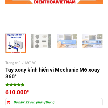
Trang chủ
/
MỚI VỀ
Tay xoay kính hiển vi Mechanic M6 xoay
360°
5
10
trên 5
610.000
₫
dựa trên
đánh giá
Đã bán: 22 sản phẩm/tháng