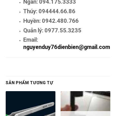
Ngân: 094.175.3333
Thúy: 094444.66.86
Huyền: 0942.480.766
Quản lý: 0977.55.3235
Email:
nguyenduy76dienbien@gmail.com
SẢN PHẨM TƯƠNG TỰ