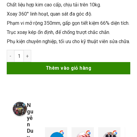
Chất liệu hợp kim cao cấp, chịu tải trên 10kg.
Xoay 360° linh hoạt, quan sát đa góc độ.
Phạm vi mở rộng 350mm, gấp gọn tiết kiệm 66% diện tích.
Trục xoay kép ổn định, đế chống trượt chắc chắn.
Phụ kiện chuyên nghiệp, tối ưu cho kỹ thuật viên sửa chữa.
Tay xoay kính hiển vi Mechanic M6 xoay 360° số lượng
Thêm vào giỏ hàng
N
gu
yễ
n
Du
so young
My Nguyễn
Tu Nguy