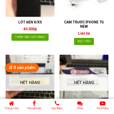
tùy
chọn
có
thể
CAM TRƯỚC IPHONE 7G
LÓT ĐEN X/XS
được
NEW
40.000
₫
chọn
Liên hệ
trên
THÊM VÀO GIỎ HÀNG
trang
ĐỌC TIẾP
sản
phẩm
🛒
0
sản phẩm
HẾT HÀNG
HẾT HÀNG
Trang chủ
Facebook
Gọi điện
Chat
YouTube
LÓT NAM CHÂM HÍT ỐC 6G
KEO ĐA NĂNG
ĐẾN X