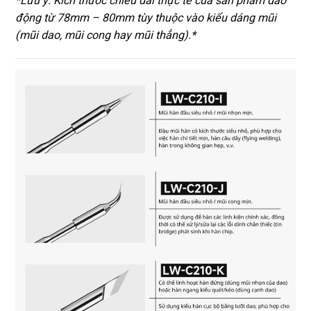
*Lưu ý: Kích thước chiều dài thực tế của sản phẩm dao
động từ 78mm – 80mm tùy thuộc vào kiểu dáng mũi
(mũi dao, mũi cong hay mũi thẳng).*