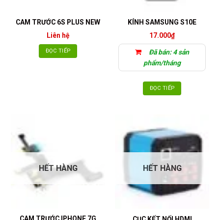
CAM TRƯỚC 6S PLUS NEW
KÍNH SAMSUNG S10E
Liên hệ
17.000
₫
ĐỌC TIẾP
Đã bán: 4 sản
phẩm/tháng
ĐỌC TIẾP
HẾT HÀNG
HẾT HÀNG
CAM TRƯỚC IPHONE 7G
CỤC KẾT NỐI HDMI