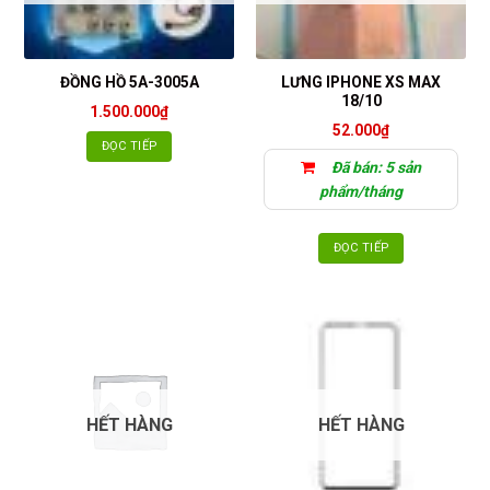
LƯNG IPHONE XS MAX
ĐỒNG HỒ 5A-3005A
18/10
1.500.000
₫
52.000
₫
ĐỌC TIẾP
Đã bán: 5 sản
phẩm/tháng
ĐỌC TIẾP
HẾT HÀNG
HẾT HÀNG