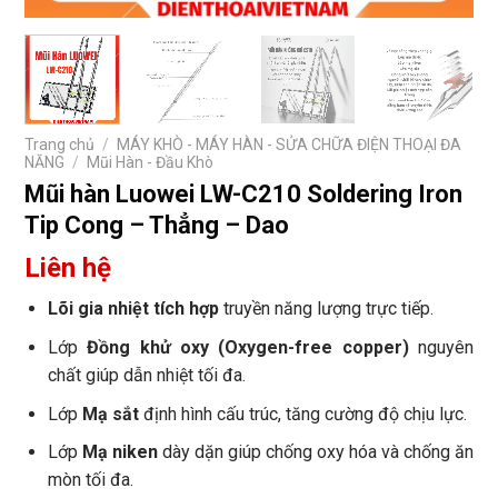
Trang chủ
/
MÁY KHÒ - MÁY HÀN - SỬA CHỮA ĐIỆN THOẠI ĐA
NĂNG
/
Mũi Hàn - Đầu Khò
Mũi hàn Luowei LW-C210 Soldering Iron
Tip Cong – Thẳng – Dao
Liên hệ
Lõi gia nhiệt tích hợp
truyền năng lượng trực tiếp.
Lớp
Đồng khử oxy (Oxygen-free copper)
nguyên
chất giúp dẫn nhiệt tối đa.
Lớp
Mạ sắt
định hình cấu trúc, tăng cường độ chịu lực.
Lớp
Mạ niken
dày dặn giúp chống oxy hóa và chống ăn
mòn tối đa.