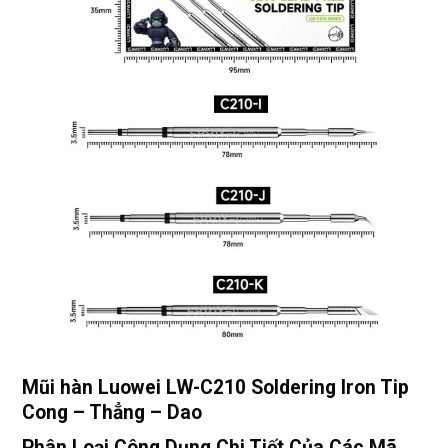
Mũi hàn Luowei LW-C210 Soldering Iron Tip
Cong – Thẳng – Dao
Phân Loại Công Dụng Chi Tiết Của Các Mã