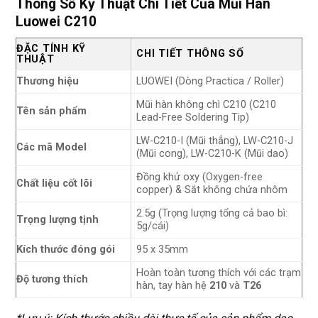
Thông Số Kỹ Thuật Chi Tiết Của Mũi Hàn
Luowei C210
ĐẶC TÍNH KỸ
CHI TIẾT THÔNG SỐ
THUẬT
Thương hiệu
LUOWEI (Dòng Practica / Roller)
Mũi hàn không chì C210 (C210
Tên sản phẩm
Lead-Free Soldering Tip)
LW-C210-I (Mũi thẳng), LW-C210-J
Các mã Model
(Mũi cong), LW-C210-K (Mũi dao)
Đồng khử oxy (Oxygen-free
Chất liệu cốt lõi
copper) & Sắt không chứa nhôm
2.5g (Trọng lượng tổng cả bao bì:
Trọng lượng tịnh
5g/cái)
Kích thước đóng gói
95 x 35mm
Hoàn toàn tương thích với các trạm
Độ tương thích
hàn, tay hàn hệ
210
và
T26