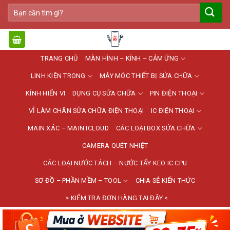
Bỏ
Tìm
qua
kiếm:
nội
dung
TRANG CHỦ
MÀN HÌNH – KÍNH – CẢM ỨNG
LINH KIỆN TRONG
MÁY MÓC THIẾT BỊ SỬA CHỮA
KÍNH HIỂN VI
DỤNG CỤ SỬA CHỮA
PIN ĐIỆN THOẠI
VỈ LÀM CHÂN SỬA CHỮA ĐIỆN THOẠI
IC ĐIỆN THOẠI
MAIN XÁC – MAIN ICLOUD
CÁC LOẠI BOX SỬA CHỮA
CAMERA QUÉT NHIỆT
CÁC LOẠI NƯỚC TÁCH – NƯỚC TẨY KEO IC CPU
SƠ ĐỒ – PHẦN MỀM – TOOL
CHIA SẺ KIẾN THỨC
> KIỂM TRA ĐƠN HÀNG TẠI ĐÂY <