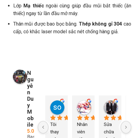
Lớp
Mạ thiếc
ngoài cùng giúp đầu mũi bắt thiếc (ăn
thiếc) ngay từ lần đầu mở máy.
Thân mũi được bao bọc bằng.
Thép không gỉ 304
cao
cấp, có khắc laser model sắc nét chống hàng giả.
N
gu
yễ
n
Du
y
so young
My Nguyễn
Tu Nguy
2 năm trước
2 năm trước
2 năm trướ
M
ob
ile
Tôi 
Nhân 
Sửa 
Ng
5.0
thay 
viên 
chữa 
n Du
Based