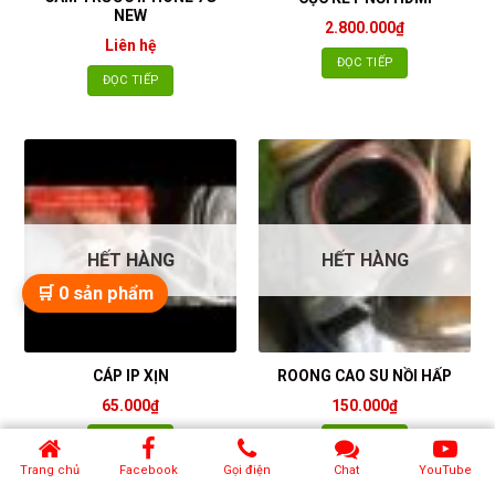
NEW
2.800.000
₫
Liên hệ
ĐỌC TIẾP
ĐỌC TIẾP
HẾT HÀNG
HẾT HÀNG
🛒
0
sản phẩm
CÁP IP XỊN
ROONG CAO SU NỒI HẤP
65.000
₫
150.000
₫
ĐỌC TIẾP
ĐỌC TIẾP
Trang chủ
Facebook
Gọi điện
Chat
YouTube