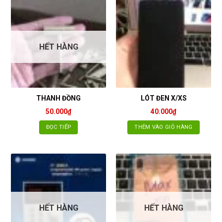
HẾT HÀNG
THANH ĐỒNG
LÓT ĐEN X/XS
50.000
₫
40.000
₫
ĐỌC TIẾP
THÊM VÀO GIỎ HÀNG
HẾT HÀNG
HẾT HÀNG