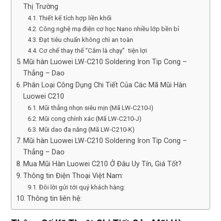
Thị Trường
Thiết kế tích hợp liền khối
Công nghệ mạ điện cơ học Nano nhiều lớp bền bỉ
Đạt tiêu chuẩn không chì an toàn
Cơ chế thay thế “Cắm là chạy” tiện lợi
Mũi hàn Luowei LW-C210 Soldering Iron Tip Cong –
Thẳng – Dao
Phân Loại Công Dụng Chi Tiết Của Các Mã Mũi Hàn
Luowei C210
Mũi thẳng nhọn siêu mịn (Mã LW-C210-I)
Mũi cong chính xác (Mã LW-C210-J)
Mũi dao đa năng (Mã LW-C210-K)
Mũi hàn Luowei LW-C210 Soldering Iron Tip Cong –
Thẳng – Dao
Mua Mũi Hàn Luowei C210 Ở Đâu Uy Tín, Giá Tốt?
Thông tin Điện Thoại Việt Nam:
Đôi lời gửi tới quý khách hàng:
Thông tin liên hệ: