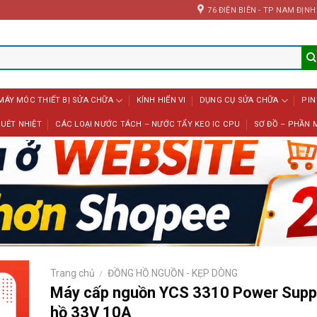
76 ĐIỆN BIÊN - TP NAM ĐỊNH
MÁY MÓC THIẾT BỊ SỬA CHỮA
KÍNH HIỂN VI
DỤNG CỤ SỬA CHỮA
PIN
UÉT NHIỆT
CÁC LOẠI NƯỚC TÁCH – NƯỚC TẨY KEO IC CPU
SƠ ĐỒ – PHẦN 
Trang chủ
ĐỒNG HỒ NGUỒN - KẸP DÒNG
/
Máy cấp nguồn YCS 3310 Power Supp
hồ 33V 10A