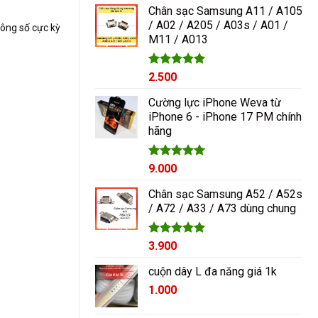
5 sao
Chân sạc Samsung A11 / A105
/ A02 / A205 / A03s / A01 /
hông số cực kỳ
M11 / A013
Được xếp
2.500
hạng
5.00
5 sao
Cường lực iPhone Weva từ
iPhone 6 - iPhone 17 PM chính
hãng
Được xếp
9.000
hạng
5.00
5 sao
Chân sạc Samsung A52 / A52s
/ A72 / A33 / A73 dùng chung
Được xếp
3.900
hạng
5.00
5 sao
cuộn dây L đa năng giá 1k
1.000