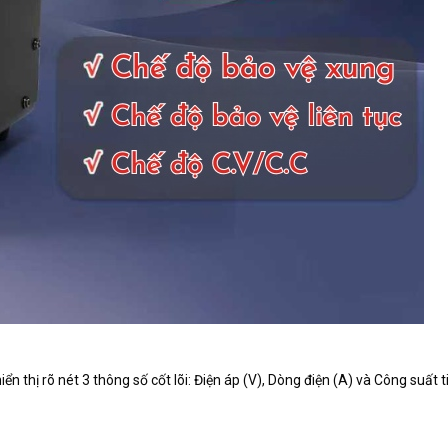
ển thị rõ nét 3 thông số cốt lõi: Điện áp (V), Dòng điện (A) và Công suất 