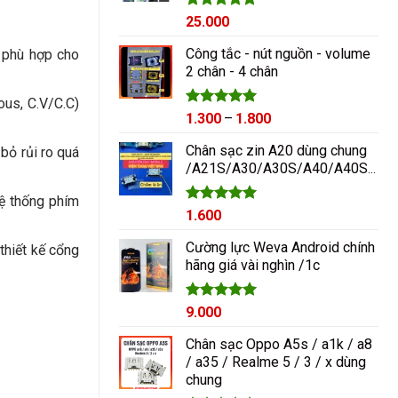
Được xếp
25.000
hạng
5.00
5 sao
Công tắc - nút nguồn - volume
 phù hợp cho
2 chân - 4 chân
ous, C.V/C.C)
Được xếp
Khoảng
1.300
–
1.800
hạng
5.00
giá:
5 sao
Chân sạc zin A20 dùng chung
 bỏ rủi ro quá
từ
/A21S/A30/A30S/A40/A40S/A50/A60/A70/M10/M20
1.300₫
đến
hệ thống phím
1.800₫
Được xếp
1.600
hạng
5.00
5 sao
Cường lực Weva Android chính
thiết kế cổng
hãng giá vài nghìn /1c
Được xếp
9.000
hạng
5.00
5 sao
Chân sạc Oppo A5s / a1k / a8
/ a35 / Realme 5 / 3 / x dùng
chung