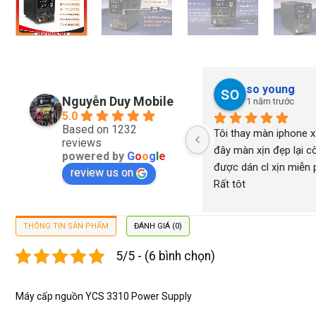
so young
Nguyễn Duy Mobile
1 năm trước
5.0
Based on 1232
Tôi thay màn iphone xs
reviews
đây màn xịn đẹp lại cò
powered by
G
o
o
g
l
e
được dán cl xịn miễn ph
review us on
Rất tôt
THÔNG TIN SẢN PHẨM
ĐÁNH GIÁ (0)
5/5 - (6 bình chọn)
Máy cấp nguồn YCS 3310 Power Supply