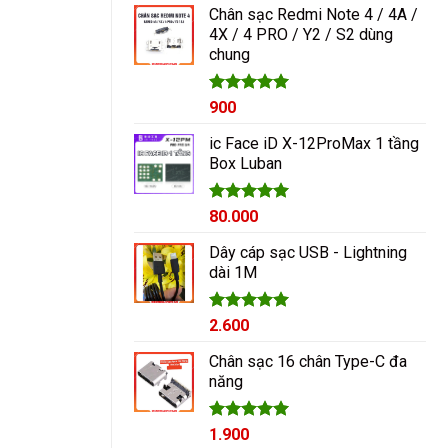
Chân sạc Redmi Note 4 / 4A /
4X / 4 PRO / Y2 / S2 dùng
chung
Được xếp
900
hạng
5.00
5 sao
ic Face iD X-12ProMax 1 tầng
Box Luban
Được xếp
80.000
hạng
5.00
5 sao
Dây cáp sạc USB - Lightning
dài 1M
Được xếp
2.600
hạng
5.00
5 sao
Chân sạc 16 chân Type-C đa
năng
Được xếp
1.900