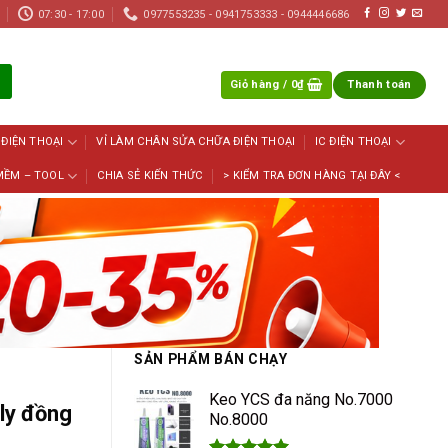
07:30 - 17:00
0977553235 - 0941753333 - 0944446686
Giỏ hàng /
0
₫
Thanh toán
 ĐIỆN THOẠI
VỈ LÀM CHÂN SỬA CHỮA ĐIỆN THOẠI
IC ĐIỆN THOẠI
MỀM – TOOL
CHIA SẺ KIẾN THỨC
> KIỂM TRA ĐƠN HÀNG TẠI ĐÂY <
SẢN PHẨM BÁN CHẠY
Keo YCS đa năng No.7000
ly đồng
No.8000