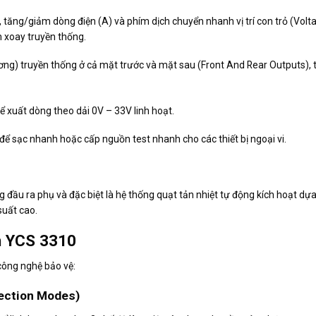
), tăng/giảm dòng điện (
A
) và phím dịch chuyển nhanh vị trí con trỏ (Vol
m xoay truyền thống.
ng) truyền thống ở cả mặt trước và mặt sau (Front And Rear Outputs), t
ể xuất dòng theo dải 0V – 33V linh hoạt.
 để sạc nhanh hoặc cấp nguồn test nhanh cho các thiết bị ngoại vi.
đầu ra phụ và đặc biệt là hệ thống quạt tản nhiệt tự động kích hoạt dự
suất cao.
n YCS 3310
công nghệ bảo vệ:
tection Modes)