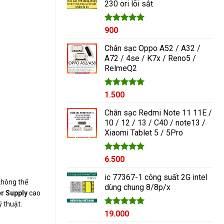
230 ori lõi sắt
1.000₫.
Được xếp
900
hạng
5.00
5 sao
Chân sạc Oppo A52 / A32 /
A72 / 4se / K7x / Reno5 /
RelmeQ2
Được xếp
1.500
hạng
5.00
5 sao
Chân sạc Redmi Note 11 11E /
10 / 12 / 13 / C40 / note13 /
Xiaomi Tablet 5 / 5Pro
Được xếp
6.500
hạng
5.00
5 sao
ic 77367-1 công suất 2G intel
 không thể
dùng chung 8/8p/x
r Supply
cao
 thuật.
Được xếp
19.000
hạng
5.00