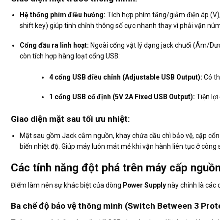
Hệ thống phím điều hướng:
Tích hợp phím tăng/giảm điện áp (
V
shift key) giúp tinh chỉnh thông số cực nhanh thay vì phải vặn nú
Cổng đầu ra linh hoạt:
Ngoài cổng vật lý dạng jack chuối (Âm/Dươ
còn tích hợp hàng loạt cổng USB:
4 cổng USB điều chỉnh (Adjustable USB Output):
Có th
1 cổng USB cố định (5V 2A Fixed USB Output):
Tiện lợi
Giao diện mặt sau tối ưu nhiệt:
Mặt sau gồm Jack cắm nguồn, khay chứa cầu chì bảo vệ, cặp cổng 
biến nhiệt độ. Giúp máy luôn mát mẻ khi vận hành liên tục ở công 
Các tính năng đột phá trên máy cấp nguồ
Điểm làm nên sự khác biệt của dòng
Power Supply
này chính là các 
Ba chế độ bảo vệ thông minh (Switch Between 3 Pro