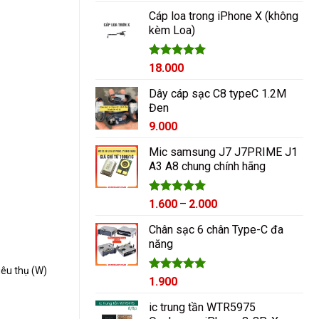
hạng
5.00
5 sao
Cáp loa trong iPhone X (không
kèm Loa)
Được xếp
18.000
hạng
5.00
5 sao
Dây cáp sạc C8 typeC 1.2M
Đen
9.000
Mic samsung J7 J7PRIME J1
A3 A8 chung chính hãng
Được xếp
Khoảng
1.600
–
2.000
hạng
5.00
giá:
5 sao
Chân sạc 6 chân Type-C đa
từ
năng
1.600₫
đến
tiêu thụ (W)
2.000₫
Được xếp
1.900
hạng
5.00
5 sao
ic trung tần WTR5975