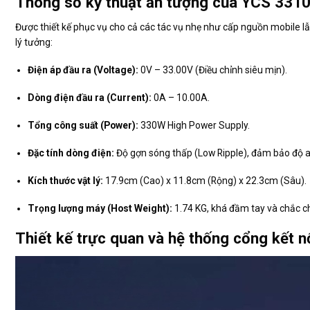
Thông số kỹ thuật ấn tượng của YCS 331
Được thiết kế phục vụ cho cả các tác vụ nhẹ như cấp nguồn mobile l
lý tưởng:
Điện áp đầu ra (Voltage):
0V – 33.00V (Điều chỉnh siêu mịn).
Dòng điện đầu ra (Current):
0A – 10.00A.
Tổng công suất (Power):
330W High Power Supply.
Đặc tính dòng điện:
Độ gợn sóng thấp (Low Ripple), đảm bảo độ an
Kích thước vật lý:
17.9cm (Cao) x 11.8cm (Rộng) x 22.3cm (Sâu).
Trọng lượng máy (Host Weight):
1.74 KG, khá đầm tay và chắc c
Thiết kế trực quan và hệ thống cổng kết 