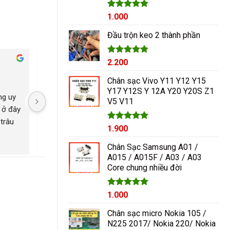
Được xếp
1.000
hạng
5.00
5 sao
Đầu trộn keo 2 thành phần
Được xếp
2.200
Cham Ha
hạng
5.00
2 năm trước
2 năm trước
5 sao
Chân sạc Vivo Y11 Y12 Y15
Y17 Y12S Y 12A Y20 Y20S Z1
g uy 
Nguyễn Duy sửa chữa rất 
Có con máy 8pl nát b
V5 V11
 ở đây 
tốt giá hợp lí rẻ so với mặt 
kính mang qua nguyễ
trâu 
bằng chung. Uy tín
ép lại kính là đẹp nh
Được xếp
1.900
ngayyy. Đẹp lắm
hạng
5.00
5 sao
Chân Sạc Samsung A01 /
A015 / A015F / A03 / A03
Core chung nhiều đời
Giá
Được xếp
Giá
1.000
hạng
5.00
gốc
hiện
5 sao
Chân sạc micro Nokia 105 /
là:
tại
N225 2017/ Nokia 220/ Nokia
1.200₫.
là: