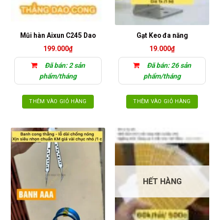
Mũi hàn Aixun C245 Dao
Gạt Keo đa năng
199.000
₫
19.000
₫
Đã bán: 2 sản
Đã bán: 26 sản
phẩm/tháng
phẩm/tháng
THÊM VÀO GIỎ HÀNG
THÊM VÀO GIỎ HÀNG
HẾT HÀNG