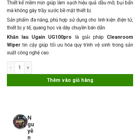
Thiết kế mềm mịn giúp làm sạch hiệu quả dầu mỡ, bụi bẩn
mà không gây trầy xước bề mặt thiết bị.
Sản phẩm đa năng, phù hợp sử dụng cho linh kiện điện tử,
thiết bị y tế, quang học và dây chuyền bán dẫn.
Khăn lau Ugain UG100pro
là giải pháp
Cleanroom
Wiper
tin cậy giúp tối ưu hóa quy trình vệ sinh trong sản
xuất công nghệ cao.
Khăn lau Ugain UG100pro Cleanroom Wiper, lau màn hình - lin
Thêm vào giỏ hàng
N
gu
yễ
n