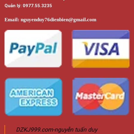
Quản lý: 0977.55.3235
Email:
nguyenduy76dienbien@gmail.com
DZKJ999.com-nguyễn tuấn duy