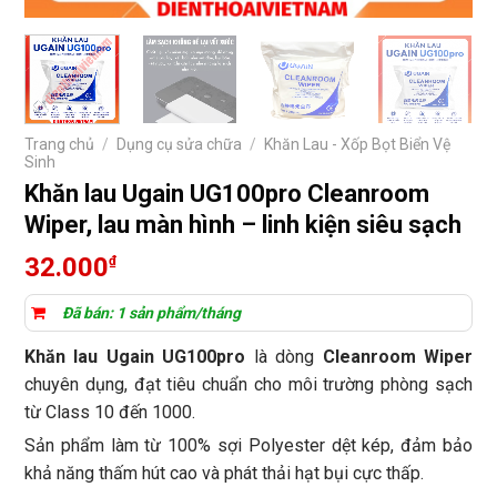
Trang chủ
/
Dụng cụ sửa chữa
/
Khăn Lau - Xốp Bọt Biển Vệ
Sinh
Khăn lau Ugain UG100pro Cleanroom
Wiper, lau màn hình – linh kiện siêu sạch
32.000
₫
Đã bán: 1 sản phẩm/tháng
Khăn lau Ugain UG100pro
là dòng
Cleanroom Wiper
chuyên dụng, đạt tiêu chuẩn cho môi trường phòng sạch
từ Class 10 đến 1000.
Sản phẩm làm từ 100% sợi Polyester dệt kép, đảm bảo
khả năng thấm hút cao và phát thải hạt bụi cực thấp.