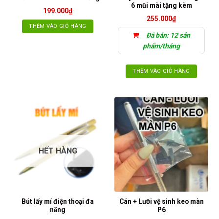
6 mũi mài tặng kèm
199.000
₫
255.000
₫
THÊM VÀO GIỎ HÀNG
Đã bán: 12 sản
phẩm/tháng
THÊM VÀO GIỎ HÀNG
HẾT HÀNG
Bút lấy mí điện thoại đa
Cán + Lưỡi vệ sinh keo màn
năng
P6