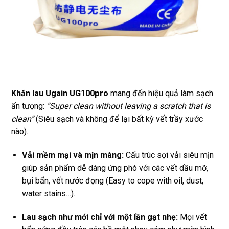
Khăn lau Ugain UG100pro
mang đến hiệu quả làm sạch
ấn tượng:
“Super clean without leaving a scratch that is
clean”
(Siêu sạch và không để lại bất kỳ vết trầy xước
nào).
Vải mềm mại và mịn màng:
Cấu trúc sợi vải siêu mịn
giúp sản phẩm dễ dàng ứng phó với các vết dầu mỡ,
bụi bẩn, vết nước đọng (Easy to cope with oil, dust,
water stains…).
Lau sạch như mới chỉ với một lần gạt nhẹ:
Mọi vết