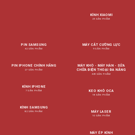
KÍNH XIAOMI
25 SẢN PHẨM
PIN SAMSUNG
MÁY CẮT CƯỜNG LỰC
42 SẢN PHẨM
9 SẢN PHẨM
PIN IPHONE CHÍNH HÃNG
MÁY KHÒ - MÁY HÀN - SỬA
CHỮA ĐIỆN THOẠI ĐA NĂNG
27 SẢN PHẨM
445 SẢN PHẨM
KÍNH IPHONE
KEO KHÔ OCA
7 SẢN PHẨM
18 SẢN PHẨM
KÍNH SAMSUNG
MÁY LASER
82 SẢN PHẨM
10 SẢN PHẨM
MÁY ÉP KÍNH