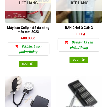
HẾT HÀNG
HẾT HÀNG
Máy hàn Cellpin đỏ đa năng
BÀN CHẢI Ổ CỨNG
mẫu mới 2023
30.000
₫
600.000
₫
Đã bán: 13 sản
Đã bán: 1 sản
phẩm/tháng
phẩm/tháng
ĐỌC TIẾP
ĐỌC TIẾP