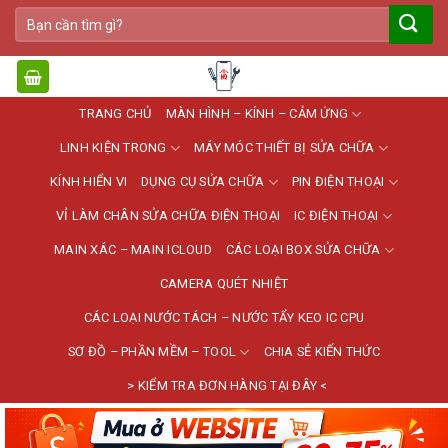
Bỏ
Tìm
qua
kiếm:
nội
dung
TRANG CHỦ
MÀN HÌNH – KÍNH – CẢM ỨNG
LINH KIỆN TRONG
MÁY MÓC THIẾT BỊ SỬA CHỮA
KÍNH HIỂN VI
DỤNG CỤ SỬA CHỮA
PIN ĐIỆN THOẠI
VỈ LÀM CHÂN SỬA CHỮA ĐIỆN THOẠI
IC ĐIỆN THOẠI
MAIN XÁC – MAIN ICLOUD
CÁC LOẠI BOX SỬA CHỮA
CAMERA QUÉT NHIỆT
CÁC LOẠI NƯỚC TÁCH – NƯỚC TẨY KEO IC CPU
SƠ ĐỒ – PHẦN MỀM – TOOL
CHIA SẺ KIẾN THỨC
> KIỂM TRA ĐƠN HÀNG TẠI ĐÂY <