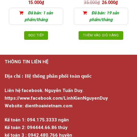
Giá
Giá
15.000
₫
35.000
₫
26.000
₫
gốc
hiện
là:
tại
Đã bán: 1 sản
Đã bán: 19 sản
35.000₫.
là:
26.000₫.
phẩm/tháng
phẩm/tháng
ĐỌC TIẾP
THÊM VÀO GIỎ HÀNG
THÔNG TIN LIÊN HỆ
Địa chỉ : Hệ thống phân phối toàn quốc
Liên hệ facebook. Nguyễn Tuấn Duy.
https://www.facebook.com/LinhKienNguyenDuy
Website: dienthoaivietnam.com
Kế toán 1: 094.175.3333 ngân
Kế toán 2: 094444.66.86 thúy
kế toán 3 : 0942.480.766 huyền