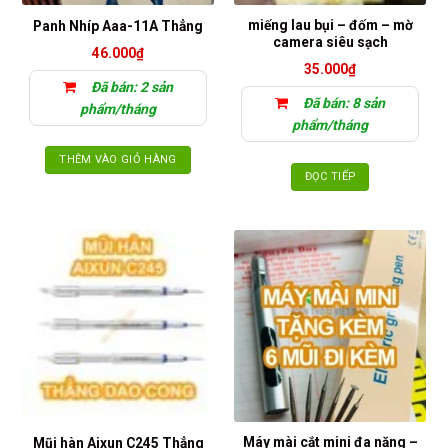
miếng lau bụi – đốm – mờ
Panh Nhíp Aaa-11A Thẳng
camera siêu sạch
46.000
₫
35.000
₫
Đã bán: 2 sản
Đã bán: 8 sản
phẩm/tháng
phẩm/tháng
THÊM VÀO GIỎ HÀNG
ĐỌC TIẾP
Máy mài cắt mini đa năng –
Mũi hàn Aixun C245 Thẳng