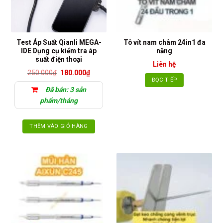
Test Áp Suất Qianli MEGA-
Tô vít nam châm 24in1 đa
IDE Dụng cụ kiểm tra áp
năng
suất điện thoại
Liên hệ
Giá
Giá
250.000
₫
180.000
₫
gốc
hiện
ĐỌC TIẾP
là:
tại
Đã bán: 3 sản
250.000₫.
là:
180.000₫.
phẩm/tháng
THÊM VÀO GIỎ HÀNG