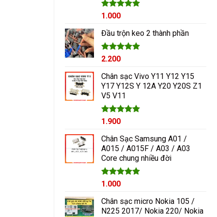
Được xếp
1.000
hạng
5.00
5 sao
Đầu trộn keo 2 thành phần
Được xếp
2.200
hạng
5.00
5 sao
Chân sạc Vivo Y11 Y12 Y15
Y17 Y12S Y 12A Y20 Y20S Z1
V5 V11
Được xếp
1.900
hạng
5.00
5 sao
Chân Sạc Samsung A01 /
A015 / A015F / A03 / A03
Core chung nhiều đời
Giá
Được xếp
Giá
1.000
hạng
5.00
gốc
hiện
5 sao
Chân sạc micro Nokia 105 /
là:
tại
N225 2017/ Nokia 220/ Nokia
1.200₫.
là: