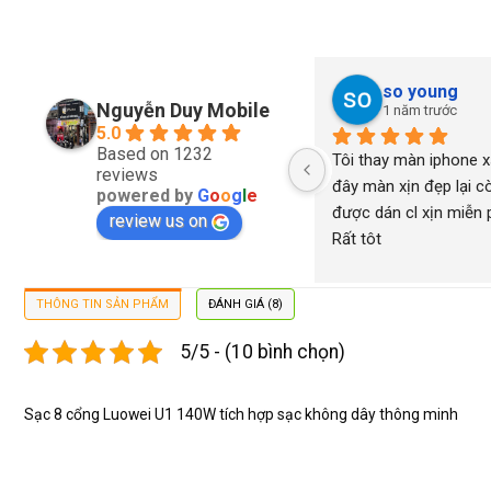
so young
Nguyễn Duy Mobile
1 năm trước
5.0
Based on 1232
Tôi thay màn iphone xs
reviews
đây màn xịn đẹp lại cò
powered by
G
o
o
g
l
e
được dán cl xịn miễn ph
review us on
Rất tôt
THÔNG TIN SẢN PHẨM
ĐÁNH GIÁ (8)
5/5 - (10 bình chọn)
Sạc 8 cổng Luowei U1 140W tích hợp sạc không dây thông minh