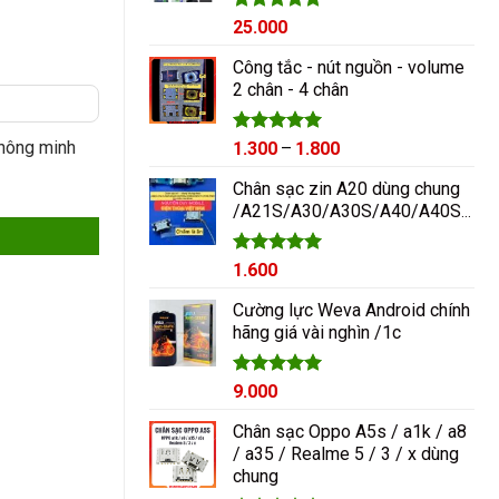
Được xếp
25.000
hạng
5.00
5 sao
Công tắc - nút nguồn - volume
2 chân - 4 chân
hông minh
Được xếp
Khoảng
1.300
–
1.800
hạng
5.00
giá:
5 sao
Chân sạc zin A20 dùng chung
số lượng
từ
/A21S/A30/A30S/A40/A40S/A50/A60/A70/M10/M20
1.300₫
đến
1.800₫
Được xếp
1.600
hạng
5.00
5 sao
Cường lực Weva Android chính
hãng giá vài nghìn /1c
Được xếp
9.000
hạng
5.00
5 sao
Chân sạc Oppo A5s / a1k / a8
/ a35 / Realme 5 / 3 / x dùng
chung