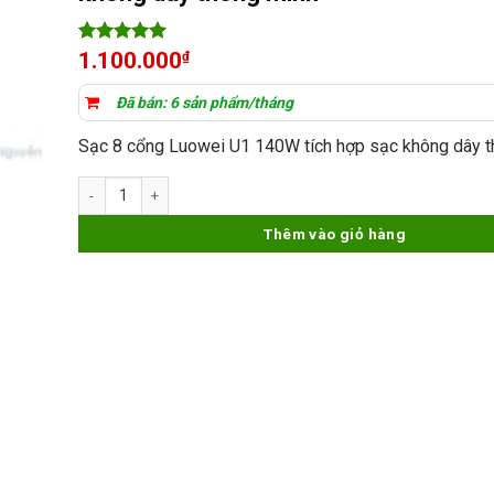
5
8
trên 5
1.100.000
₫
dựa trên
đánh giá
Đã bán: 6 sản phẩm/tháng
Sạc 8 cổng Luowei U1 140W tích hợp sạc không dây t
Sạc 8 cổng Luowei U1 140W tích hợp sạc không dây thông minh 
Thêm vào giỏ hàng