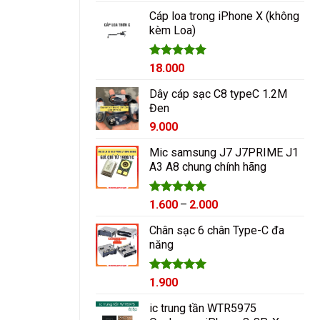
hạng
5.00
5 sao
Cáp loa trong iPhone X (không
kèm Loa)
Được xếp
18.000
hạng
5.00
5 sao
Dây cáp sạc C8 typeC 1.2M
Đen
9.000
Mic samsung J7 J7PRIME J1
A3 A8 chung chính hãng
Được xếp
Khoảng
1.600
–
2.000
hạng
5.00
giá:
5 sao
Chân sạc 6 chân Type-C đa
từ
năng
1.600₫
đến
2.000₫
Được xếp
1.900
hạng
5.00
5 sao
ic trung tần WTR5975