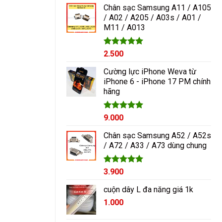
5 sao
Chân sạc Samsung A11 / A105
/ A02 / A205 / A03s / A01 /
M11 / A013
Được xếp
2.500
hạng
5.00
5 sao
Cường lực iPhone Weva từ
iPhone 6 - iPhone 17 PM chính
hãng
Được xếp
9.000
hạng
5.00
5 sao
Chân sạc Samsung A52 / A52s
/ A72 / A33 / A73 dùng chung
Được xếp
3.900
hạng
5.00
5 sao
cuộn dây L đa năng giá 1k
1.000