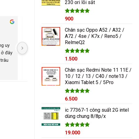
230 ori lõi sắt
1.000₫.
Được xếp
900
hạng
5.00
Cham Ha
5 sao
Chân sạc Oppo A52 / A32 /
2 năm trước
2 năm trước
A72 / 4se / K7x / Reno5 /
RelmeQ2
g uy 
Nguyễn Duy sửa chữa rất 
Có con máy 8pl nát b
 ở đây 
tốt giá hợp lí rẻ so với mặt 
kính mang qua nguyễ
Được xếp
1.500
trâu 
bằng chung. Uy tín
ép lại kính là đẹp nh
hạng
5.00
ngayyy. Đẹp lắm
5 sao
Chân sạc Redmi Note 11 11E /
10 / 12 / 13 / C40 / note13 /
Xiaomi Tablet 5 / 5Pro
Được xếp
6.500
hạng
5.00
5 sao
ic 77367-1 công suất 2G intel
dùng chung 8/8p/x
Được xếp
19.000
hạng
5.00