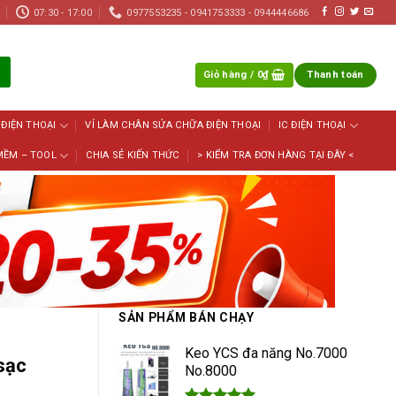
07:30 - 17:00
0977553235 - 0941753333 - 0944446686
Giỏ hàng /
0
₫
Thanh toán
 ĐIỆN THOẠI
VỈ LÀM CHÂN SỬA CHỮA ĐIỆN THOẠI
IC ĐIỆN THOẠI
MỀM – TOOL
CHIA SẺ KIẾN THỨC
> KIỂM TRA ĐƠN HÀNG TẠI ĐÂY <
SẢN PHẨM BÁN CHẠY
Keo YCS đa năng No.7000
sạc
No.8000