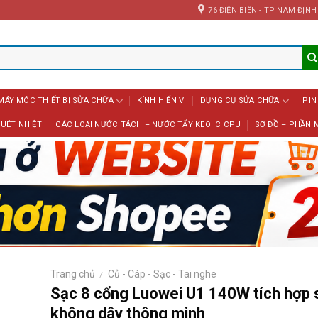
76 ĐIỆN BIÊN - TP NAM ĐỊNH
MÁY MÓC THIẾT BỊ SỬA CHỮA
KÍNH HIỂN VI
DỤNG CỤ SỬA CHỮA
PIN
UÉT NHIỆT
CÁC LOẠI NƯỚC TÁCH – NƯỚC TẨY KEO IC CPU
SƠ ĐỒ – PHẦN 
Trang chủ
Củ - Cáp - Sạc - Tai nghe
/
Sạc 8 cổng Luowei U1 140W tích hợp 
không dây thông minh