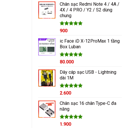
Chân sạc Redmi Note 4 / 4A /
4X / 4 PRO / Y2 / S2 dùng
chung
Được xếp
900
hạng
5.00
5 sao
ic Face iD X-12ProMax 1 tầng
Box Luban
Được xếp
80.000
hạng
5.00
5 sao
Dây cáp sạc USB - Lightning
dài 1M
Được xếp
2.600
hạng
5.00
5 sao
Chân sạc 16 chân Type-C đa
năng
Được xếp
1.900