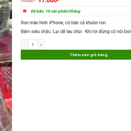
17.000
19.000
gốc
hiện
là:
tại
Đã bán: 10 sản phẩm/tháng
19.000₫.
là:
17.000₫.
Ron màn hình iPhone, có bán cả khuôn ron.
Bám siêu chắc. Lại dễ lau chùi . Khi rơi đừng có nói bo
Ron Màn Hình iPhone X rep 1:1 số lượng
Thêm vào giỏ hàng