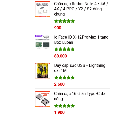
Chân sạc Redmi Note 4 / 4A /
4X / 4 PRO / Y2 / S2 dùng
chung
Được xếp
900
hạng
5.00
5 sao
ic Face iD X-12ProMax 1 tầng
Box Luban
Được xếp
80.000
hạng
5.00
5 sao
Dây cáp sạc USB - Lightning
dài 1M
Được xếp
2.600
hạng
5.00
5 sao
Chân sạc 16 chân Type-C đa
năng
Được xếp
1.900