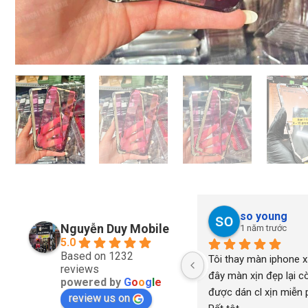
so young
Nguyễn Duy Mobile
1 năm trước
5.0
Based on 1232
Tôi thay màn iphone xs
reviews
đây màn xịn đẹp lại cò
powered by
G
o
o
g
l
e
được dán cl xịn miễn ph
review us on