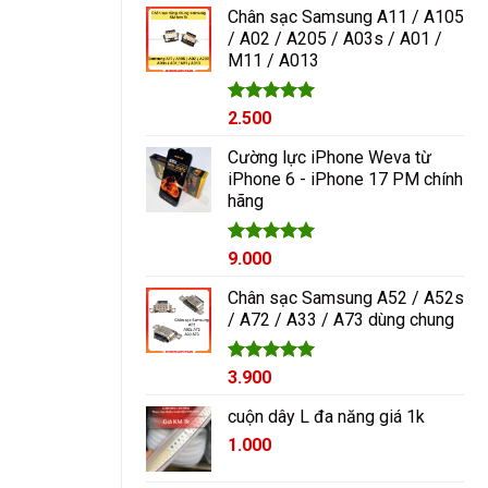
5 sao
Chân sạc Samsung A11 / A105
/ A02 / A205 / A03s / A01 /
M11 / A013
Được xếp
2.500
hạng
5.00
5 sao
Cường lực iPhone Weva từ
iPhone 6 - iPhone 17 PM chính
hãng
Được xếp
9.000
hạng
5.00
5 sao
Chân sạc Samsung A52 / A52s
/ A72 / A33 / A73 dùng chung
Được xếp
3.900
hạng
5.00
5 sao
cuộn dây L đa năng giá 1k
1.000