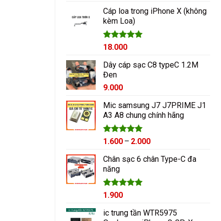
hạng
5.00
5 sao
Cáp loa trong iPhone X (không
kèm Loa)
Được xếp
18.000
hạng
5.00
5 sao
Dây cáp sạc C8 typeC 1.2M
Đen
9.000
Mic samsung J7 J7PRIME J1
A3 A8 chung chính hãng
Được xếp
Khoảng
1.600
–
2.000
hạng
5.00
giá:
5 sao
Chân sạc 6 chân Type-C đa
từ
năng
1.600₫
đến
2.000₫
Được xếp
1.900
hạng
5.00
5 sao
ic trung tần WTR5975