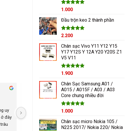
Được xếp
1.000
hạng
5.00
5 sao
Đầu trộn keo 2 thành phần
Được xếp
2.200
hạng
5.00
5 sao
Chân sạc Vivo Y11 Y12 Y15
Y17 Y12S Y 12A Y20 Y20S Z1
V5 V11
Được xếp
1.900
hạng
5.00
5 sao
Chân Sạc Samsung A01 /
A015 / A015F / A03 / A03
Cham Ha
Core chung nhiều đời
2 năm trước
2 năm trước
g uy 
Nguyễn Duy sửa chữa rất 
Có con máy 8pl nát b
Giá
Được xếp
Giá
1.000
hạng
5.00
gốc
hiện
 ở đây 
tốt giá hợp lí rẻ so với mặt 
kính mang qua nguyễ
5 sao
Chân sạc micro Nokia 105 /
là:
tại
trâu 
bằng chung. Uy tín
ép lại kính là đẹp nh
N225 2017/ Nokia 220/ Nokia
1.200₫.
là: