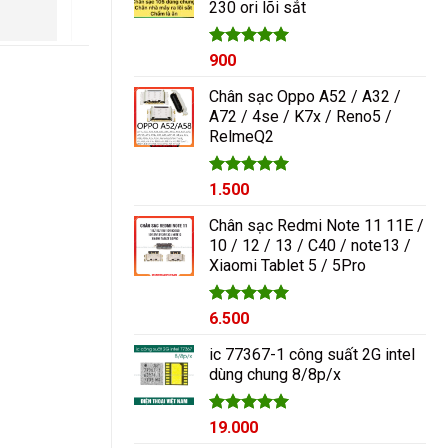
ngayyy. Đẹp lắm
230 ori lõi sắt
1.000₫.
Được xếp
900
hạng
5.00
5 sao
Chân sạc Oppo A52 / A32 /
A72 / 4se / K7x / Reno5 /
RelmeQ2
Được xếp
1.500
hạng
5.00
5 sao
Chân sạc Redmi Note 11 11E /
10 / 12 / 13 / C40 / note13 /
Xiaomi Tablet 5 / 5Pro
Được xếp
6.500
hạng
5.00
5 sao
ic 77367-1 công suất 2G intel
dùng chung 8/8p/x
Được xếp
19.000
hạng
5.00