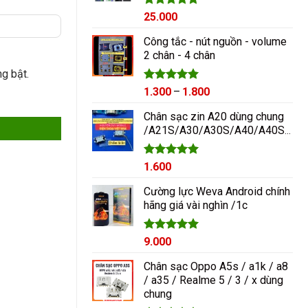
Được xếp
25.000
hạng
5.00
5 sao
Công tắc - nút nguồn - volume
2 chân - 4 chân
ng bật.
Được xếp
Khoảng
1.300
–
1.800
hạng
5.00
giá:
5 sao
Chân sạc zin A20 dùng chung
từ
/A21S/A30/A30S/A40/A40S/A50/A60/A70/M10/M20
1.300₫
đến
1.800₫
Được xếp
1.600
hạng
5.00
5 sao
Cường lực Weva Android chính
hãng giá vài nghìn /1c
Được xếp
9.000
hạng
5.00
5 sao
Chân sạc Oppo A5s / a1k / a8
/ a35 / Realme 5 / 3 / x dùng
chung