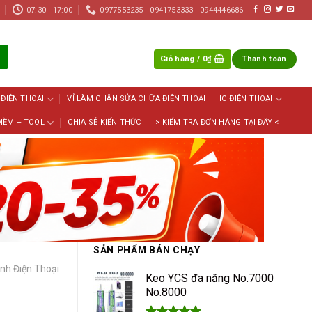
07:30 - 17:00
0977553235 - 0941753333 - 0944446686
Giỏ hàng /
0
₫
Thanh toán
 ĐIỆN THOẠI
VỈ LÀM CHÂN SỬA CHỮA ĐIỆN THOẠI
IC ĐIỆN THOẠI
MỀM – TOOL
CHIA SẺ KIẾN THỨC
> KIỂM TRA ĐƠN HÀNG TẠI ĐÂY <
SẢN PHẨM BÁN CHẠY
nh Điện Thoại
Keo YCS đa năng No.7000
No.8000