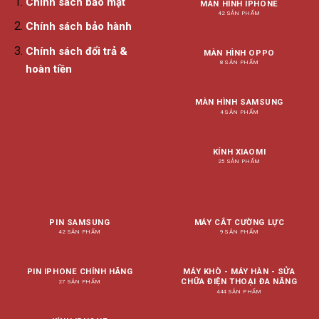
Chính sách bảo mật
MÀN HÌNH IPHONE
42 SẢN PHẨM
Chính sách bảo hành
Chính sách đổi trả &
MÀN HÌNH OPPO
8 SẢN PHẨM
hoàn tiền
MÀN HÌNH SAMSUNG
4 SẢN PHẨM
KÍNH XIAOMI
25 SẢN PHẨM
PIN SAMSUNG
MÁY CẮT CƯỜNG LỰC
42 SẢN PHẨM
9 SẢN PHẨM
PIN IPHONE CHÍNH HÃNG
MÁY KHÒ - MÁY HÀN - SỬA
CHỮA ĐIỆN THOẠI ĐA NĂNG
27 SẢN PHẨM
444 SẢN PHẨM