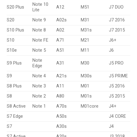
Note 10
S20 Plus
A12
M51
J7 DUO
Lite
S20
Note 9
A02s
M31
J7 2016
S10 Plus
Note 8
A02
M31s
J7 2015
S10
Note FE
A71
M21
J6+
S10e
Note 5
A51
M11
J6
Note
S9 Plus
A31
M30
J5 PRO
Edge
S9
Note 4
A21s
M30s
J5 PRIME
S8 Plus
Note 3
A11
M01
J5 2016
S8
Note 2
A80
M01s
J5 2015
S8 Active
Note 1
A70s
M01core
J4+
S7 Edge
A50s
J4 CORE
S7
A30s
J4
S7 Active
A20s
J3 2018