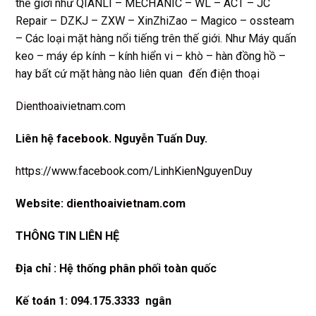
thế giới như QIANLI – MECHANIC – WL – ACT – JC
Repair – DZKJ – ZXW – XinZhiZao – Magico – ossteam
– Các loại mặt hàng nổi tiếng trên thế giới. Như Máy quấn
keo – máy ép kính – kính hiển vi – khò – hàn đồng hồ –
hay bất cứ mặt hàng nào liên quan đến điện thoại
Dienthoaivietnam.com
Liên hệ
facebook
. Nguyễn Tuấn Duy.
https://www.facebook.com/LinhKienNguyenDuy
Website:
dienthoaivietnam.com
THÔNG TIN LIÊN HỆ
Địa chỉ : Hệ thống phân phối toàn quốc
Kế toán 1: 094.175.3333 ngân