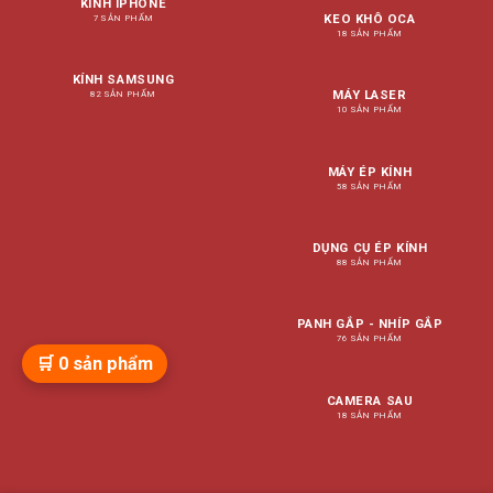
KÍNH IPHONE
KEO KHÔ OCA
7 SẢN PHẨM
18 SẢN PHẨM
KÍNH SAMSUNG
MÁY LASER
82 SẢN PHẨM
10 SẢN PHẨM
MÁY ÉP KÍNH
58 SẢN PHẨM
DỤNG CỤ ÉP KÍNH
88 SẢN PHẨM
PANH GẮP - NHÍP GẮP
76 SẢN PHẨM
🛒
0
sản phẩm
CAMERA SAU
18 SẢN PHẨM