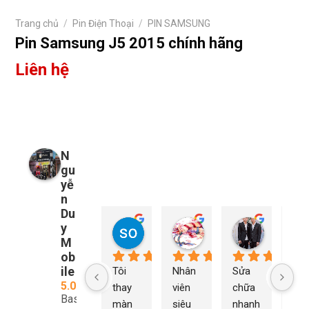
Trang chủ
/
Pin Điện Thoại
/
PIN SAMSUNG
Pin Samsung J5 2015 chính hãng
Liên hệ
N
gu
yễ
n
Du
y
so young
My Nguyễn
Tu Nguy
1 năm trước
1 năm trước
1 năm trướ
M
ob
ile
Tôi 
Nhân 
Sửa 
Ng
5.0
thay 
viên 
chữa 
n Du
Based
màn 
siêu 
nhanh 
sửa