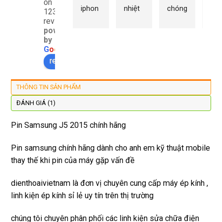
on
iphon
nhiệt 
chóng 
chữ
1232
e xs ở 
tình 
uy tín 
rất 
reviews
powered
đây 
thợ 
mình 
giá 
by
màn 
làm 
thay 
hợp 
G
o
o
g
l
e
xịn 
lại 
pin 
rẻ s
review us on
đẹp 
nhanh 
xsm ở 
với 
lại 
tôi sẽ 
đây 
mặt
THÔNG TIN SẢN PHẨM
còn 
quay 
giá cả 
bằn
được 
lại
hợp lí 
chu
ĐÁNH GIÁ (1)
dán cl 
pin 
. Uy 
Pin Samsung J5 2015 chính hãng
xịn 
dùng 
tín
miễn 
trâu 
Pin samsung chính hãng dành cho anh em kỹ thuật mobile
phí. 
bền
thay thế khi pin của máy gặp vấn đề
Rất 
tôt
dienthoaivietnam là đơn vị chuyên cung cấp máy ép kính ,
linh kiện ép kính sỉ lẻ uy tín trên thị trường
chúng tôi chuyên phân phối các linh kiện sửa chữa điện