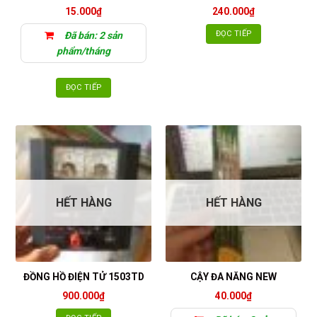
15.000
₫
240.000
₫
ĐỌC TIẾP
Đã bán: 2 sản
phẩm/tháng
ĐỌC TIẾP
HẾT HÀNG
HẾT HÀNG
ĐỒNG HỒ ĐIỆN TỬ 1503TD
CẬY ĐA NĂNG NEW
900.000
₫
40.000
₫