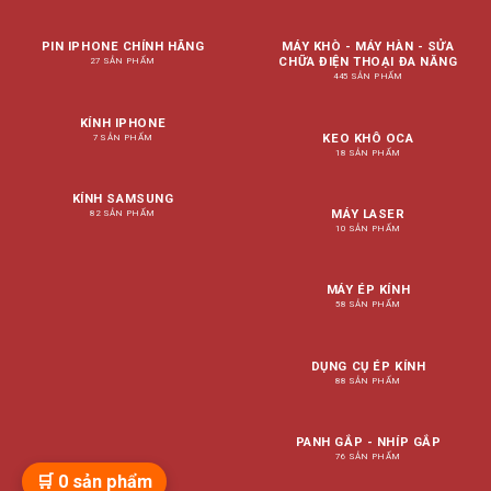
PIN IPHONE CHÍNH HÃNG
MÁY KHÒ - MÁY HÀN - SỬA
CHỮA ĐIỆN THOẠI ĐA NĂNG
27 SẢN PHẨM
445 SẢN PHẨM
KÍNH IPHONE
KEO KHÔ OCA
7 SẢN PHẨM
18 SẢN PHẨM
KÍNH SAMSUNG
MÁY LASER
82 SẢN PHẨM
10 SẢN PHẨM
MÁY ÉP KÍNH
58 SẢN PHẨM
DỤNG CỤ ÉP KÍNH
88 SẢN PHẨM
PANH GẮP - NHÍP GẮP
76 SẢN PHẨM
🛒
0
sản phẩm