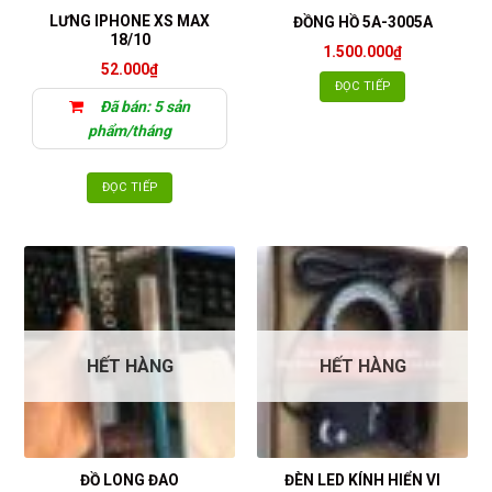
LƯNG IPHONE XS MAX
ĐỒNG HỒ 5A-3005A
18/10
1.500.000
₫
52.000
₫
ĐỌC TIẾP
Đã bán: 5 sản
phẩm/tháng
ĐỌC TIẾP
HẾT HÀNG
HẾT HÀNG
ĐỒ LONG ĐAO
ĐÈN LED KÍNH HIỂN VI