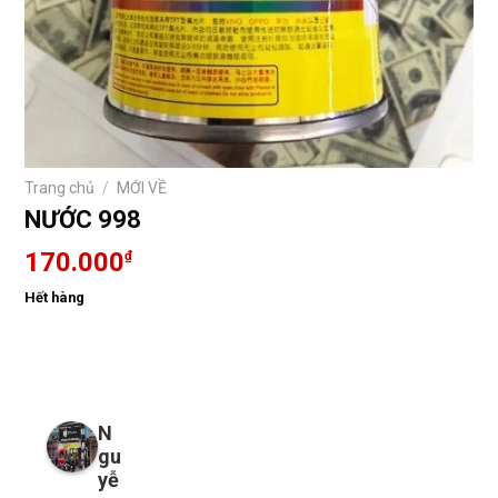
Trang chủ
/
MỚI VỀ
NƯỚC 998
170.000
₫
Hết hàng
N
gu
yễ