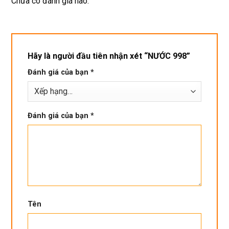
Chưa có đánh giá nào.
phí. 
bền
Rất 
tôt
Hãy là người đầu tiên nhận xét “NƯỚC 998”
Đánh giá của bạn
*
Đánh giá của bạn
*
Tên