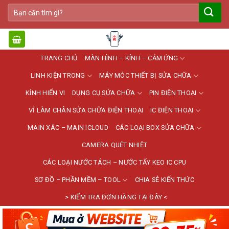
Bỏ
Tìm
qua
kiếm:
nội
dung
TRANG CHỦ
MÀN HÌNH – KÍNH – CẢM ỨNG
LINH KIỆN TRONG
MÁY MÓC THIẾT BỊ SỬA CHỮA
KÍNH HIỂN VI
DỤNG CỤ SỬA CHỮA
PIN ĐIỆN THOẠI
VỈ LÀM CHÂN SỬA CHỮA ĐIỆN THOẠI
IC ĐIỆN THOẠI
MAIN XÁC – MAIN ICLOUD
CÁC LOẠI BOX SỬA CHỮA
CAMERA QUÉT NHIỆT
CÁC LOẠI NƯỚC TÁCH – NƯỚC TẨY KEO IC CPU
SƠ ĐỒ – PHẦN MỀM – TOOL
CHIA SẺ KIẾN THỨC
> KIỂM TRA ĐƠN HÀNG TẠI ĐÂY <