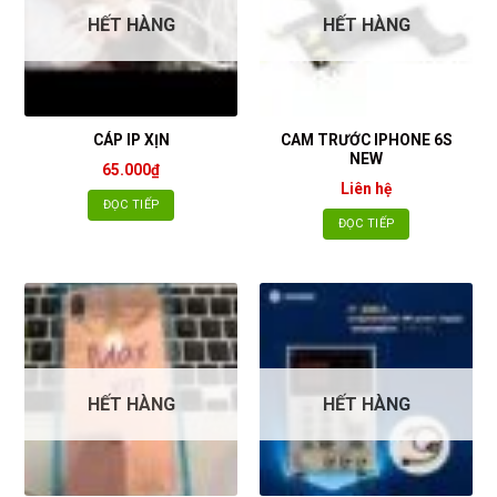
HẾT HÀNG
HẾT HÀNG
CAM TRƯỚC IPHONE 6S
CÁP IP XỊN
NEW
65.000
₫
Liên hệ
ĐỌC TIẾP
ĐỌC TIẾP
HẾT HÀNG
HẾT HÀNG