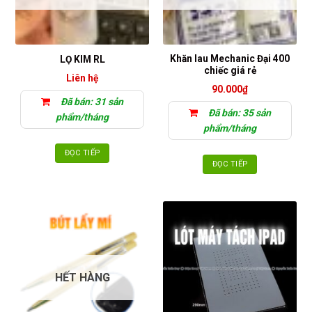
Khăn lau Mechanic Đại 400
LỌ KIM RL
chiếc giá rẻ
Liên hệ
90.000
₫
Đã bán: 31 sản
Đã bán: 35 sản
phẩm/tháng
phẩm/tháng
ĐỌC TIẾP
ĐỌC TIẾP
HẾT HÀNG