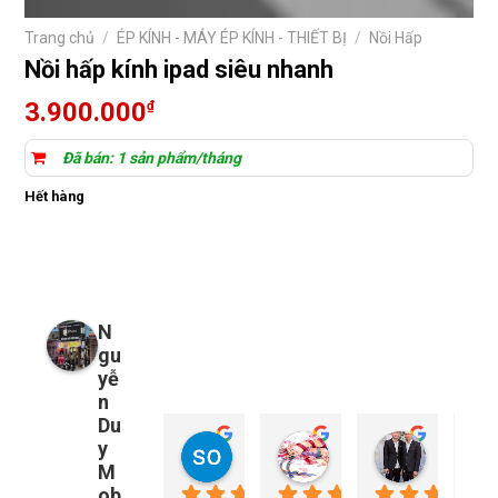
Trang chủ
/
ÉP KÍNH - MÁY ÉP KÍNH - THIẾT BỊ
/
Nồi Hấp
Nồi hấp kính ipad siêu nhanh
3.900.000
₫
Đã bán: 1 sản phẩm/tháng
Hết hàng
N
gu
yễ
n
Du
y
so young
My Nguyễn
Tu Nguy
2 năm trước
2 năm trước
2 năm trướ
M
ob