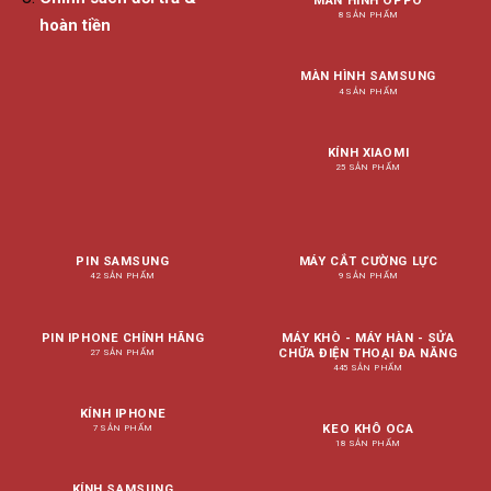
MÀN HÌNH OPPO
8 SẢN PHẨM
hoàn tiền
MÀN HÌNH SAMSUNG
4 SẢN PHẨM
KÍNH XIAOMI
25 SẢN PHẨM
PIN SAMSUNG
MÁY CẮT CƯỜNG LỰC
42 SẢN PHẨM
9 SẢN PHẨM
PIN IPHONE CHÍNH HÃNG
MÁY KHÒ - MÁY HÀN - SỬA
CHỮA ĐIỆN THOẠI ĐA NĂNG
27 SẢN PHẨM
445 SẢN PHẨM
KÍNH IPHONE
KEO KHÔ OCA
7 SẢN PHẨM
18 SẢN PHẨM
KÍNH SAMSUNG