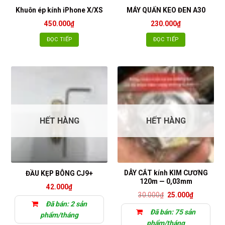
Khuôn ép kính iPhone X/XS
MÁY QUẤN KEO ĐEN A30
450.000
₫
230.000
₫
ĐỌC TIẾP
ĐỌC TIẾP
HẾT HÀNG
HẾT HÀNG
DÂY CẮT kính KIM CƯƠNG
ĐẦU KẸP BÔNG CJ9+
120m — 0,03mm
42.000
₫
Giá
Giá
30.000
₫
25.000
₫
gốc
hiện
Đã bán: 2 sản
là:
tại
Đã bán: 75 sản
30.000₫.
là:
phẩm/tháng
25.000₫.
phẩm/tháng