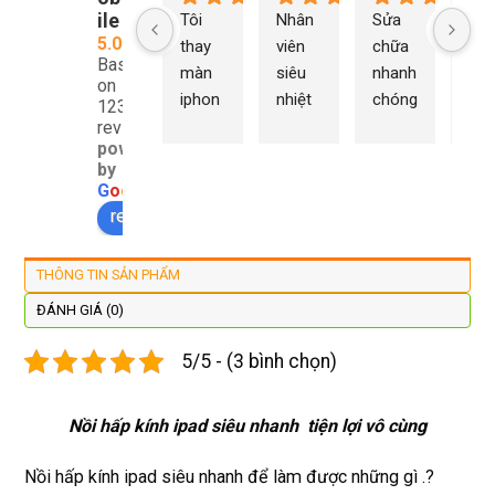
ile
Tôi 
Nhân 
Sửa 
Ng
5.0
thay 
viên 
chữa 
n Du
Based
màn 
siêu 
nhanh 
sửa
on
iphon
nhiệt 
chóng 
chữ
1232
e xs ở 
tình 
uy tín 
rất 
reviews
powered
đây 
thợ 
mình 
giá 
by
màn 
làm 
thay 
hợp 
G
o
o
g
l
e
xịn 
lại 
pin 
rẻ s
review us on
đẹp 
nhanh 
xsm ở 
với 
lại 
tôi sẽ 
đây 
mặt
THÔNG TIN SẢN PHẨM
còn 
quay 
giá cả 
bằn
được 
lại
hợp lí 
chu
ĐÁNH GIÁ (0)
dán cl 
pin 
. Uy 
5/5 - (3 bình chọn)
xịn 
dùng 
tín
miễn 
trâu 
phí. 
bền
Nồi hấp kính ipad siêu nhanh tiện lợi vô cùng
Rất 
tôt
Nồi hấp kính ipad siêu nhanh để làm được những gì .?