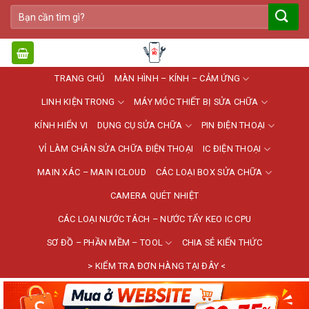
Bỏ
Tìm
qua
kiếm:
nội
dung
TRANG CHỦ
MÀN HÌNH – KÍNH – CẢM ỨNG
LINH KIỆN TRONG
MÁY MÓC THIẾT BỊ SỬA CHỮA
KÍNH HIỂN VI
DỤNG CỤ SỬA CHỮA
PIN ĐIỆN THOẠI
VỈ LÀM CHÂN SỬA CHỮA ĐIỆN THOẠI
IC ĐIỆN THOẠI
MAIN XÁC – MAIN ICLOUD
CÁC LOẠI BOX SỬA CHỮA
CAMERA QUÉT NHIỆT
CÁC LOẠI NƯỚC TÁCH – NƯỚC TẨY KEO IC CPU
SƠ ĐỒ – PHẦN MỀM – TOOL
CHIA SẺ KIẾN THỨC
> KIỂM TRA ĐƠN HÀNG TẠI ĐÂY <