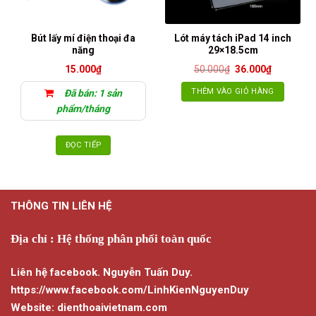
Bút lấy mí điện thoại đa
Lót máy tách iPad 14 inch
năng
29×18.5cm
Giá
Giá
15.000
₫
50.000
₫
36.000
₫
gốc
hiện
là:
tại
THÊM VÀO GIỎ HÀNG
Đã bán: 1 sản
50.000₫.
là:
36.000₫.
phẩm/tháng
ĐỌC TIẾP
THÔNG TIN LIÊN HỆ
Địa chỉ : Hệ thống phân phối toàn quốc
Liên hệ facebook. Nguyễn Tuấn Duy.
https://www.facebook.com/LinhKienNguyenDuy
Website: dienthoaivietnam.com