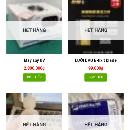
HẾT HÀNG
HẾT HÀNG
Máy sấy UV
LƯỠI DAO E-fixit blade
2.800.000
₫
99.000
₫
ĐỌC TIẾP
ĐỌC TIẾP
HẾT HÀNG
HẾT HÀNG