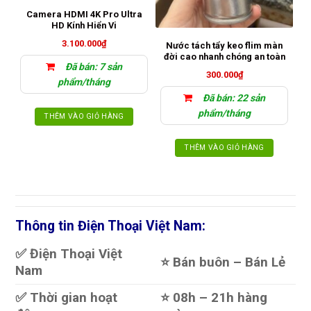
Camera HDMI 4K Pro Ultra
HD Kính Hiển Vi
3.100.000
₫
Nước tách tẩy keo flim màn
B
đời cao nhanh chóng an toàn
s
Đã bán: 7 sản
300.000
₫
phẩm/tháng
Đã bán: 22 sản
phẩm/tháng
THÊM VÀO GIỎ HÀNG
THÊM VÀO GIỎ HÀNG
Thông tin Điện Thoại Việt Nam:
✅ Điện Thoại Việt
⭐️ Bán buôn – Bán Lẻ
Nam
✅ Thời gian hoạt
⭐️ 08h – 21h hàng