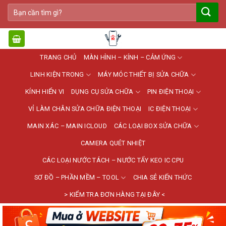
Bỏ
Tìm
qua
kiếm:
nội
dung
TRANG CHỦ
MÀN HÌNH – KÍNH – CẢM ỨNG
LINH KIỆN TRONG
MÁY MÓC THIẾT BỊ SỬA CHỮA
KÍNH HIỂN VI
DỤNG CỤ SỬA CHỮA
PIN ĐIỆN THOẠI
VỈ LÀM CHÂN SỬA CHỮA ĐIỆN THOẠI
IC ĐIỆN THOẠI
MAIN XÁC – MAIN ICLOUD
CÁC LOẠI BOX SỬA CHỮA
CAMERA QUÉT NHIỆT
CÁC LOẠI NƯỚC TÁCH – NƯỚC TẨY KEO IC CPU
SƠ ĐỒ – PHẦN MỀM – TOOL
CHIA SẺ KIẾN THỨC
> KIỂM TRA ĐƠN HÀNG TẠI ĐÂY <