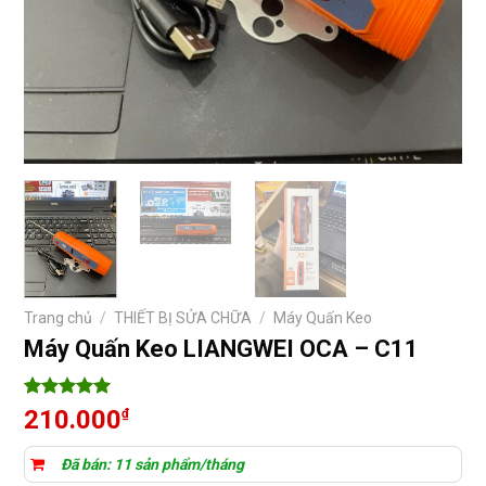
Trang chủ
/
THIẾT BỊ SỬA CHỮA
/
Máy Quấn Keo
Máy Quấn Keo LIANGWEI OCA – C11
5
5
trên 5
210.000
₫
dựa trên
đánh giá
Đã bán: 11 sản phẩm/tháng