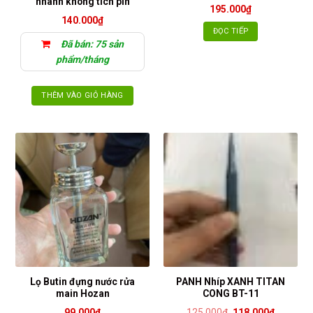
nhanh không tích pin
195.000
₫
140.000
₫
ĐỌC TIẾP
Đã bán: 75 sản
phẩm/tháng
THÊM VÀO GIỎ HÀNG
Lọ Butin đựng nước rửa
PANH Nhíp XANH TITAN
main Hozan
CONG BT-11
Giá
Giá
99.000
₫
125.000
₫
118.000
₫