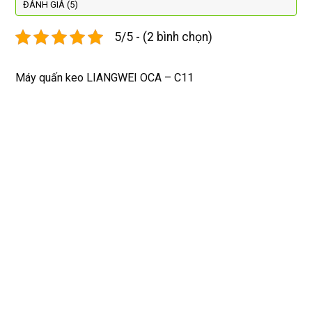
được 
lại
hợp lí 
chu
ĐÁNH GIÁ (5)
dán cl 
pin 
. Uy 
5/5 - (2 bình chọn)
xịn 
dùng 
tín
miễn 
trâu 
phí. 
bền
Máy quấn keo LIANGWEI OCA – C11
Rất 
tôt