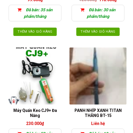
gốc
hiện
là:
tại
Đã bán: 35 sản
Đã bán: 30 sản
125.000₫.
là:
118.000₫
phẩm/tháng
phẩm/tháng
THÊM VÀO GIỎ HÀNG
THÊM VÀO GIỎ HÀNG
Máy Quấn Keo CJ9+ Đa
PANH NHÍP XANH TITAN
Năng
THẲNG BT-15
230.000
₫
Liên hệ