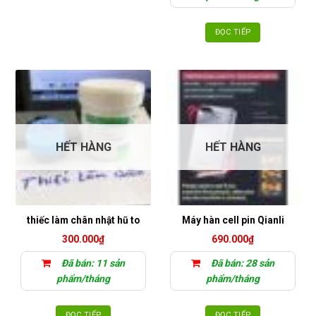
ĐỌC TIẾP
HẾT HÀNG
HẾT HÀNG
thiếc làm chân nhật hũ to
Máy hàn cell pin Qianli
300.000
₫
690.000
₫
Đã bán: 11 sản
Đã bán: 28 sản
phẩm/tháng
phẩm/tháng
ĐỌC TIẾP
ĐỌC TIẾP