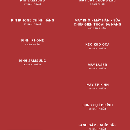
PIN SAMSUNG
MÁY CẮT CƯỜNG LỰC
42 SẢN PHẨM
9 SẢN PHẨM
PIN IPHONE CHÍNH HÃNG
MÁY KHÒ - MÁY HÀN - SỬA
CHỮA ĐIỆN THOẠI ĐA NĂNG
27 SẢN PHẨM
445 SẢN PHẨM
KÍNH IPHONE
KEO KHÔ OCA
7 SẢN PHẨM
18 SẢN PHẨM
KÍNH SAMSUNG
MÁY LASER
82 SẢN PHẨM
10 SẢN PHẨM
MÁY ÉP KÍNH
58 SẢN PHẨM
DỤNG CỤ ÉP KÍNH
88 SẢN PHẨM
PANH GẮP - NHÍP GẮP
76 SẢN PHẨM