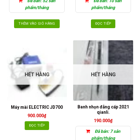
Đã bán: 52 sản
Đã bán: 10 sản
phẩm/tháng
phẩm/tháng
THÊM VÀO GIỎ HÀNG
ĐỌC TIẾP
HẾT HÀNG
HẾT HÀNG
Banh nhọn đẳng cấp 2021
Máy mài ELECTRIC JD700
qianli.
900.000
₫
190.000
₫
ĐỌC TIẾP
Đã bán: 7 sản
phẩm/tháng