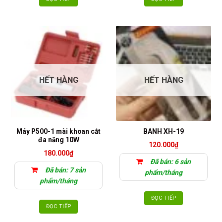
HẾT HÀNG
HẾT HÀNG
Máy P500-1 mài khoan cắt
BANH XH-19
đa năng 10W
120.000
₫
180.000
₫
Đã bán: 6 sản
Đã bán: 7 sản
phẩm/tháng
phẩm/tháng
ĐỌC TIẾP
ĐỌC TIẾP