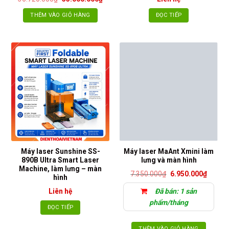
gốc
hiện
là:
tại
THÊM VÀO GIỎ HÀNG
ĐỌC TIẾP
36.720.000₫.
là:
33.000.000₫.
Máy laser Sunshine SS-
Máy laser MaAnt Xmini làm
890B Ultra Smart Laser
lưng và màn hình
Machine, làm lưng – màn
Giá
Giá
7.350.000
₫
6.950.000
₫
hình
gốc
hiện
là:
tại
Liên hệ
Đã bán: 1 sản
7.350.000₫.
là:
6.950.
phẩm/tháng
ĐỌC TIẾP
THÊM VÀO GIỎ HÀNG