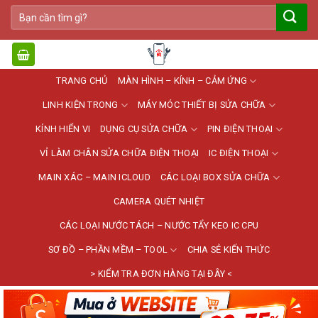
Bỏ
Tìm
qua
kiếm:
nội
dung
TRANG CHỦ
MÀN HÌNH – KÍNH – CẢM ỨNG
LINH KIỆN TRONG
MÁY MÓC THIẾT BỊ SỬA CHỮA
KÍNH HIỂN VI
DỤNG CỤ SỬA CHỮA
PIN ĐIỆN THOẠI
VỈ LÀM CHÂN SỬA CHỮA ĐIỆN THOẠI
IC ĐIỆN THOẠI
MAIN XÁC – MAIN ICLOUD
CÁC LOẠI BOX SỬA CHỮA
CAMERA QUÉT NHIỆT
CÁC LOẠI NƯỚC TÁCH – NƯỚC TẨY KEO IC CPU
SƠ ĐỒ – PHẦN MỀM – TOOL
CHIA SẺ KIẾN THỨC
> KIỂM TRA ĐƠN HÀNG TẠI ĐÂY <