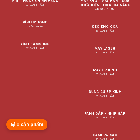
PIN IPHONE CHÍNH HÃNG
MÁY KHÒ - MÁY HÀN - SỬA
CHỮA ĐIỆN THOẠI ĐA NĂNG
27 SẢN PHẨM
444 SẢN PHẨM
KÍNH IPHONE
KEO KHÔ OCA
7 SẢN PHẨM
18 SẢN PHẨM
KÍNH SAMSUNG
MÁY LASER
82 SẢN PHẨM
10 SẢN PHẨM
MÁY ÉP KÍNH
58 SẢN PHẨM
DỤNG CỤ ÉP KÍNH
88 SẢN PHẨM
PANH GẮP - NHÍP GẮP
76 SẢN PHẨM
🛒
0
sản phẩm
CAMERA SAU
18 SẢN PHẨM