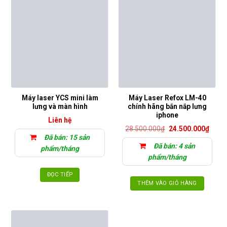
Máy laser YCS mini làm
Máy Laser Refox LM-40
lưng và màn hình
chính hãng bắn nắp lưng
iphone
Liên hệ
Giá
Giá
28.500.000
₫
24.500.000
₫
gốc
hiện
Đã bán: 15 sản
là:
tại
Đã bán: 4 sản
28.500.000₫.
là:
phẩm/tháng
24.50
phẩm/tháng
ĐỌC TIẾP
THÊM VÀO GIỎ HÀNG