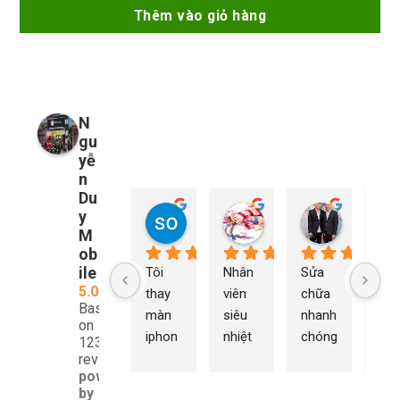
Thêm vào giỏ hàng
N
gu
yễ
n
Du
y
so young
My Nguyễn
Tu Nguy
2 năm trước
2 năm trước
2 năm trướ
M
ob
ile
Tôi 
Nhân 
Sửa 
Ng
5.0
thay 
viên 
chữa 
n Du
Based
màn 
siêu 
nhanh 
sửa
on
iphon
nhiệt 
chóng 
chữ
1232
e xs ở 
tình 
uy tín 
rất 
reviews
powered
đây 
thợ 
mình 
giá 
by