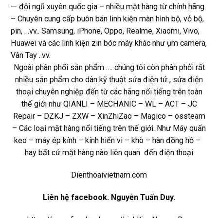
— đội ngũ xuyên quốc gia – nhiều mặt hàng từ chính hãng.
– Chuyên cung cấp buôn bán linh kiện màn hình bộ, vỏ bộ,
pin, …vv.. Samsung, iPhone, Oppo, Realme, Xiaomi, Vivo,
Huawei và các linh kiện zin bóc máy khác như ụm camera,
Vân Tay ..vv.
Ngoài phân phối sản phẩm …. chúng tôi còn phân phối rất
nhiều sản phẩm cho dân kỹ thuật sửa điện tử , sửa điện
thoại chuyên nghiệp đến từ các hãng nổi tiếng trên toàn
thế giới như QIANLI – MECHANIC – WL – ACT – JC
Repair – DZKJ – ZXW – XinZhiZao – Magico – ossteam
– Các loại mặt hàng nổi tiếng trên thế giới. Như Máy quấn
keo – máy ép kính – kính hiển vi – khò – hàn đồng hồ –
hay bất cứ mặt hàng nào liên quan đến điện thoại
Dienthoaivietnam.com
Liên hệ
facebook
. Nguyễn Tuấn Duy.