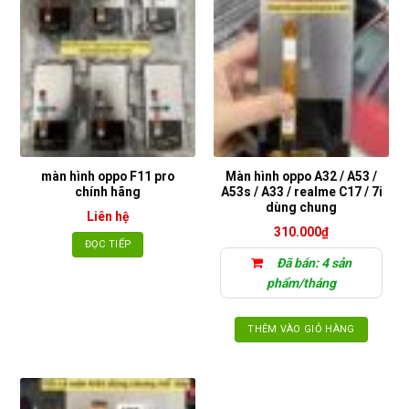
màn hình oppo F11 pro
Màn hình oppo A32 / A53 /
chính hãng
A53s / A33 / realme C17 / 7i
dùng chung
Liên hệ
310.000
₫
ĐỌC TIẾP
Đã bán: 4 sản
phẩm/tháng
THÊM VÀO GIỎ HÀNG