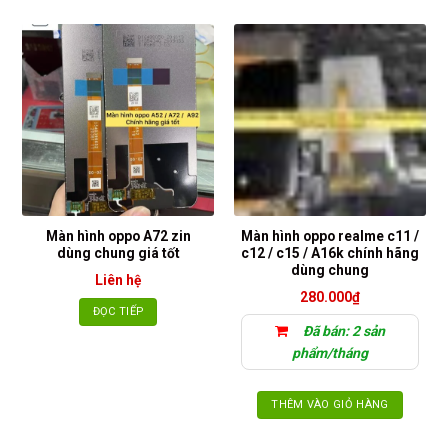
Màn hình oppo A72 zin
Màn hình oppo realme c11 /
dùng chung giá tốt
c12 / c15 / A16k chính hãng
dùng chung
Liên hệ
280.000
₫
ĐỌC TIẾP
Đã bán: 2 sản
phẩm/tháng
THÊM VÀO GIỎ HÀNG