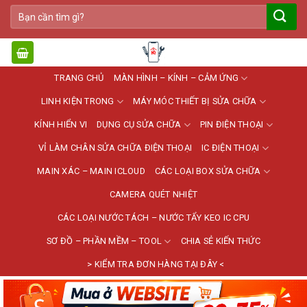
Bỏ
Tìm
qua
kiếm:
nội
dung
TRANG CHỦ
MÀN HÌNH – KÍNH – CẢM ỨNG
LINH KIỆN TRONG
MÁY MÓC THIẾT BỊ SỬA CHỮA
KÍNH HIỂN VI
DỤNG CỤ SỬA CHỮA
PIN ĐIỆN THOẠI
VỈ LÀM CHÂN SỬA CHỮA ĐIỆN THOẠI
IC ĐIỆN THOẠI
MAIN XÁC – MAIN ICLOUD
CÁC LOẠI BOX SỬA CHỮA
CAMERA QUÉT NHIỆT
CÁC LOẠI NƯỚC TÁCH – NƯỚC TẨY KEO IC CPU
SƠ ĐỒ – PHẦN MỀM – TOOL
CHIA SẺ KIẾN THỨC
> KIỂM TRA ĐƠN HÀNG TẠI ĐÂY <