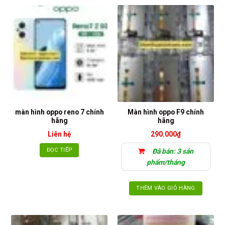
màn hình oppo reno 7 chính
Màn hình oppo F9 chính
hãng
hãng
Liên hệ
290.000
₫
ĐỌC TIẾP
Đã bán: 3 sản
phẩm/tháng
THÊM VÀO GIỎ HÀNG