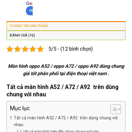
màn 
làm 
thay 
hợp 
G
o
o
g
l
e
xịn 
lại 
pin 
rẻ s
review us on
đẹp 
nhanh 
xsm ở 
với 
lại 
tôi sẽ 
đây 
mặt
THÔNG TIN SẢN PHẨM
còn 
quay 
giá cả 
bằn
được 
lại
hợp lí 
chu
ĐÁNH GIÁ (16)
dán cl 
pin 
. Uy 
5/5 - (12 bình chọn)
xịn 
dùng 
tín
miễn 
trâu 
phí. 
bền
Màn hình oppo A52 / oppo A72 / oppo A92 dùng chung
Rất 
giá tốt phân phối tại điện thoại việt nam .
tôt
Tất cả màn hình A52 / A72 / A92 trên dùng
chung với nhau
Mục lục
Tất cả màn hình A52 / A72 / A92 trên dùng chung với
nhau
tất cả màn hình trên đều dùng chung mã này