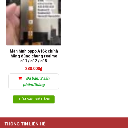
Màn hình oppo A16k chính
hãng dùng chung realme
c11 / c12 / c15
280.000
₫
Đã bán: 3 sản
phẩm/tháng
THÊM VÀO GIỎ HÀNG
THÔNG TIN LIÊN HỆ