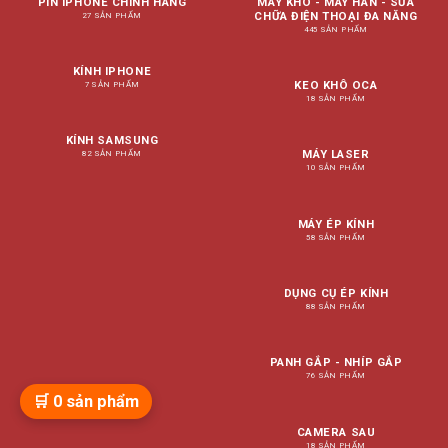
PIN IPHONE CHÍNH HÃNG
MÁY KHÒ - MÁY HÀN - SỬA
CHỮA ĐIỆN THOẠI ĐA NĂNG
27 SẢN PHẨM
445 SẢN PHẨM
KÍNH IPHONE
KEO KHÔ OCA
7 SẢN PHẨM
18 SẢN PHẨM
KÍNH SAMSUNG
MÁY LASER
82 SẢN PHẨM
10 SẢN PHẨM
MÁY ÉP KÍNH
58 SẢN PHẨM
DỤNG CỤ ÉP KÍNH
88 SẢN PHẨM
PANH GẮP - NHÍP GẮP
76 SẢN PHẨM
🛒
0
sản phẩm
CAMERA SAU
18 SẢN PHẨM