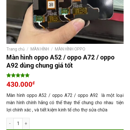
Trang chủ
/
MÀN HÌNH
/
MÀN HÌNH OPPO
Màn hình oppo A52 / oppo A72 / oppo
A92 dùng chung giá tốt
5
1
trên 5
430.000
₫
dựa trên
đánh giá
Màn hình oppo A52 / oppo A72 / oppo A92 là một loại
màn hình chính hãng có thể thay thế chung cho nhau tiện
lợi chính xác , và tiết kiệm kinh tế cho thợ sửa chữa
Màn hình oppo A52 / oppo A72 / oppo A92 dùng chung giá tốt