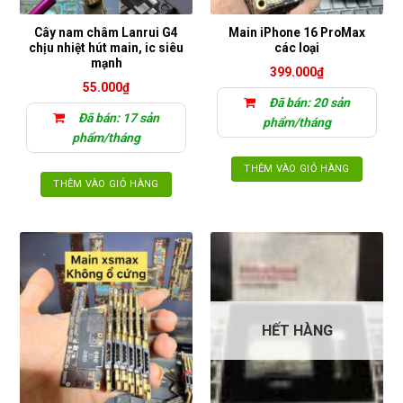
Cây nam châm Lanrui G4
Main iPhone 16 ProMax
chịu nhiệt hút main, ic siêu
các loại
mạnh
399.000
₫
55.000
₫
Đã bán: 20 sản
Đã bán: 17 sản
phẩm/tháng
phẩm/tháng
THÊM VÀO GIỎ HÀNG
THÊM VÀO GIỎ HÀNG
HẾT HÀNG