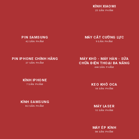
KÍNH XIAOMI
25 SẢN PHẨM
PIN SAMSUNG
MÁY CẮT CƯỜNG LỰC
42 SẢN PHẨM
9 SẢN PHẨM
PIN IPHONE CHÍNH HÃNG
MÁY KHÒ - MÁY HÀN - SỬA
CHỮA ĐIỆN THOẠI ĐA NĂNG
27 SẢN PHẨM
444 SẢN PHẨM
KÍNH IPHONE
KEO KHÔ OCA
7 SẢN PHẨM
18 SẢN PHẨM
KÍNH SAMSUNG
MÁY LASER
82 SẢN PHẨM
10 SẢN PHẨM
MÁY ÉP KÍNH
58 SẢN PHẨM