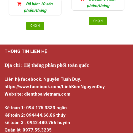
29.000₫
trang
trang
Đã bán: 10 sản
đến
phẩm/tháng
36.000₫
sản
sản
phẩm/tháng
phẩm
phẩm
CHỌN
CHỌN
Sản
Sản
phẩm
phẩm
này
này
có
THÔNG TIN LIÊN HỆ
có
nhiều
nhiều
biến
biến
Địa chỉ : Hệ thống phân phối toàn quốc
thể.
thể.
Các
Các
tùy
Liên hệ facebook. Nguyễn Tuấn Duy.
tùy
chọn
https://www.facebook.com/LinhKienNguyenDuy
chọn
có
Website: dienthoaivietnam.com
có
thể
thể
được
Kế toán 1: 094.175.3333 ngân
được
chọn
chọn
Kế toán 2: 094444.66.86 thúy
trên
trên
trang
kế toán 3 : 0942.480.766 huyền
trang
sản
Quản lý: 0977.55.3235
sản