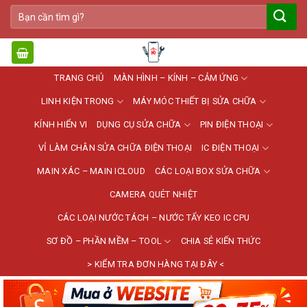
Bỏ
Tìm
qua
kiếm:
nội
dung
TRANG CHỦ
MÀN HÌNH – KÍNH – CẢM ỨNG
LINH KIỆN TRONG
MÁY MÓC THIẾT BỊ SỬA CHỮA
KÍNH HIỂN VI
DỤNG CỤ SỬA CHỮA
PIN ĐIỆN THOẠI
VỈ LÀM CHÂN SỬA CHỮA ĐIỆN THOẠI
IC ĐIỆN THOẠI
MAIN XÁC – MAIN ICLOUD
CÁC LOẠI BOX SỬA CHỮA
CAMERA QUÉT NHIỆT
CÁC LOẠI NƯỚC TÁCH – NƯỚC TẨY KEO IC CPU
SƠ ĐỒ – PHẦN MỀM – TOOL
CHIA SẺ KIẾN THỨC
> KIỂM TRA ĐƠN HÀNG TẠI ĐÂY <