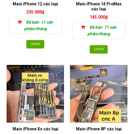
thể
Main iPhone 14 ProMax
trên
Main iPhone 12 các loại
được
các loại
trang
235.000
₫
chọn
sản
145.000
₫
trên
Đã bán: 11 sản
phẩm
trang
Đã bán: 71 sản
phẩm/tháng
sản
phẩm/tháng
phẩm
CHỌN
CHỌN
Sản
Sản
phẩm
phẩm
này
này
có
có
nhiều
nhiều
biến
biến
thể.
thể.
Các
Các
tùy
tùy
chọn
chọn
có
có
thể
thể
được
Main iPhone Xs các loại
Main iPhone 8P các loại
được
chọn