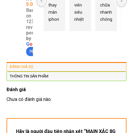
5.0
thay 
viên 
chữa 
n Du
Based
màn 
siêu 
nhanh 
sửa
on
iphon
nhiệt 
chóng 
chữ
1232
e xs ở 
tình 
uy tín 
rất 
reviews
powered
đây 
thợ 
mình 
giá 
by
màn 
làm 
thay 
hợp 
G
o
o
g
l
e
xịn 
lại 
pin 
rẻ s
review us on
đẹp 
nhanh 
xsm ở 
với 
lại 
tôi sẽ 
đây 
mặt
ĐÁNH GIÁ (0)
còn 
quay 
giá cả 
bằn
được 
lại
hợp lí 
chu
THÔNG TIN SẢN PHẨM
dán cl 
pin 
. Uy 
Đánh giá
xịn 
dùng 
tín
miễn 
trâu 
Chưa có đánh giá nào.
phí. 
bền
Rất 
tôt
Hãy là người đầu tiên nhận xét “MAIN XÁC 8G