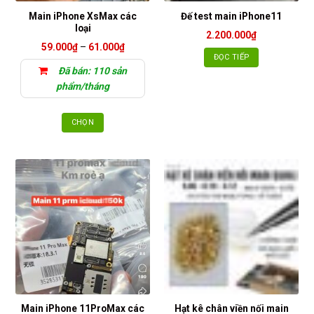
Main iPhone XsMax các
Đế test main iPhone11
loại
2.200.000
₫
Khoảng
59.000
₫
–
61.000
₫
giá:
ĐỌC TIẾP
từ
Đã bán: 110 sản
59.000₫
đến
phẩm/tháng
61.000₫
CHỌN
Sản
phẩm
này
có
nhiều
biến
thể.
Các
tùy
chọn
có
thể
Main iPhone 11ProMax các
Hạt kê chân viền nối main