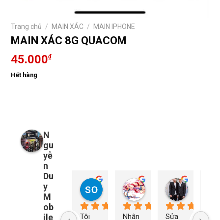
Trang chủ
/
MAIN XÁC
/
MAIN IPHONE
MAIN XÁC 8G QUACOM
45.000
₫
Hết hàng
N
gu
yễ
n
Du
y
so young
My Nguyễn
Tu Nguy
1 năm trước
1 năm trước
1 năm trướ
M
ob
ile
Tôi 
Nhân 
Sửa 
Ng