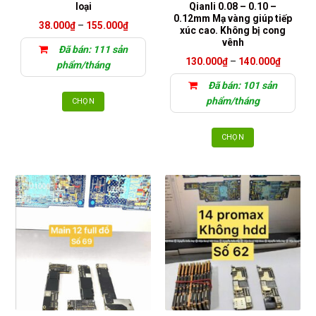
được
loại
Qianli 0.08 – 0.10 –
chọn
0.12mm Mạ vàng giúp tiếp
Khoảng
38.000
₫
–
155.000
₫
xúc cao. Không bị cong
trên
giá:
vênh
từ
trang
Đã bán: 111 sản
38.000₫
sản
Khoảng
đến
130.000
₫
–
140.000
₫
phẩm/tháng
giá:
155.000₫
phẩm
từ
Đã bán: 101 sản
130.00
đến
phẩm/tháng
CHỌN
140.00
Sản
phẩm
CHỌN
này
Sản
có
phẩm
nhiều
này
biến
có
thể.
nhiều
Các
biến
tùy
thể.
chọn
Các
có
tùy
thể
chọn
được
có
chọn