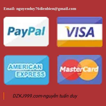
phẩm
phẩm
Email:
nguyenduy76dienbien@gmail.com
DZKJ999.com-nguyễn tuấn duy