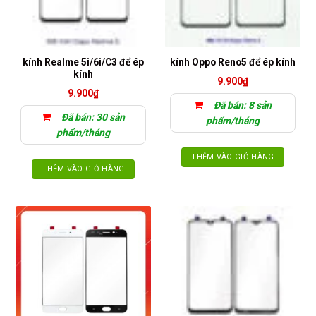
kính Realme 5i/6i/C3 để ép
kính Oppo Reno5 để ép kính
kính
9.900
₫
9.900
₫
Đã bán: 8 sản
Đã bán: 30 sản
phẩm/tháng
phẩm/tháng
THÊM VÀO GIỎ HÀNG
THÊM VÀO GIỎ HÀNG