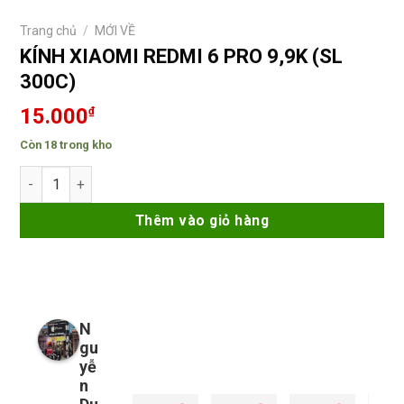
Trang chủ
/
MỚI VỀ
KÍNH XIAOMI REDMI 6 PRO 9,9K (SL
300C)
15.000
₫
Còn 18 trong kho
KÍNH XIAOMI REDMI 6 PRO 9,9K (SL 300C) số lượng
Thêm vào giỏ hàng
N
gu
yễ
n