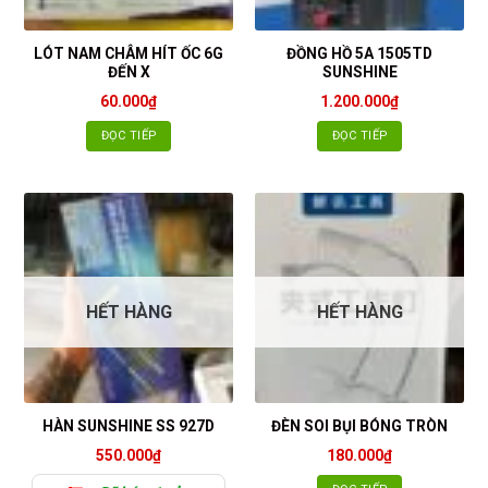
LÓT NAM CHÂM HÍT ỐC 6G
ĐỒNG HỒ 5A 1505TD
ĐẾN X
SUNSHINE
60.000
₫
1.200.000
₫
ĐỌC TIẾP
ĐỌC TIẾP
HẾT HÀNG
HẾT HÀNG
HÀN SUNSHINE SS 927D
ĐÈN SOI BỤI BÓNG TRÒN
550.000
₫
180.000
₫