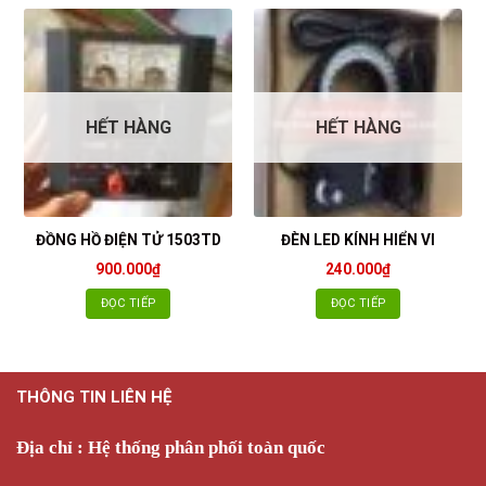
HẾT HÀNG
HẾT HÀNG
ĐỒNG HỒ ĐIỆN TỬ 1503TD
ĐÈN LED KÍNH HIỂN VI
900.000
₫
240.000
₫
ĐỌC TIẾP
ĐỌC TIẾP
THÔNG TIN LIÊN HỆ
Địa chỉ : Hệ thống phân phối toàn quốc