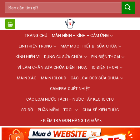
Bỏ
Tìm
qua
kiếm:
nội
dung
TRANG CHỦ
MÀN HÌNH – KÍNH – CẢM ỨNG
LINH KIỆN TRONG
MÁY MÓC THIẾT BỊ SỬA CHỮA
KÍNH HIỂN VI
DỤNG CỤ SỬA CHỮA
PIN ĐIỆN THOẠI
VỈ LÀM CHÂN SỬA CHỮA ĐIỆN THOẠI
IC ĐIỆN THOẠI
MAIN XÁC – MAIN ICLOUD
CÁC LOẠI BOX SỬA CHỮA
CAMERA QUÉT NHIỆT
CÁC LOẠI NƯỚC TÁCH – NƯỚC TẨY KEO IC CPU
SƠ ĐỒ – PHẦN MỀM – TOOL
CHIA SẺ KIẾN THỨC
> KIỂM TRA ĐƠN HÀNG TẠI ĐÂY <