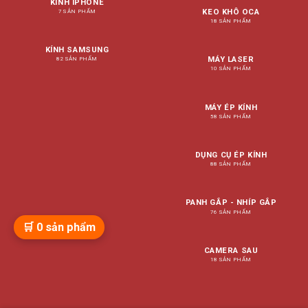
KÍNH IPHONE
KEO KHÔ OCA
7 SẢN PHẨM
18 SẢN PHẨM
KÍNH SAMSUNG
MÁY LASER
82 SẢN PHẨM
10 SẢN PHẨM
MÁY ÉP KÍNH
58 SẢN PHẨM
DỤNG CỤ ÉP KÍNH
88 SẢN PHẨM
PANH GẮP - NHÍP GẮP
76 SẢN PHẨM
🛒
0
sản phẩm
CAMERA SAU
18 SẢN PHẨM