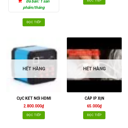
ĐỌC TIẾP
Đã bán: 1 sản
phẩm/tháng
ĐỌC TIẾP
HẾT HÀNG
HẾT HÀNG
CỤC KẾT NỐI HDMI
CÁP IP XỊN
2.800.000
₫
65.000
₫
ĐỌC TIẾP
ĐỌC TIẾP