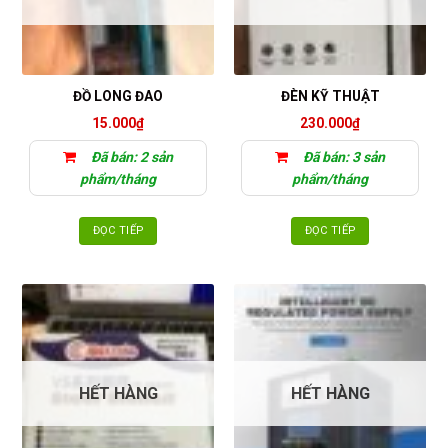
ĐỒ LONG ĐAO
ĐÈN KỸ THUẬT
15.000
₫
230.000
₫
Đã bán: 2 sản
Đã bán: 3 sản
phẩm/tháng
phẩm/tháng
ĐỌC TIẾP
ĐỌC TIẾP
HẾT HÀNG
HẾT HÀNG