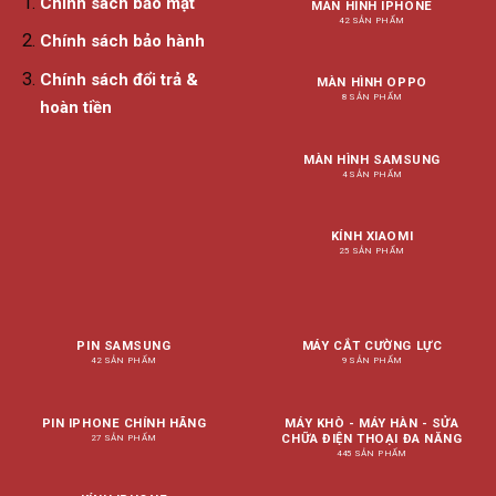
Chính sách bảo mật
MÀN HÌNH IPHONE
42 SẢN PHẨM
Chính sách bảo hành
Chính sách đổi trả &
MÀN HÌNH OPPO
8 SẢN PHẨM
hoàn tiền
MÀN HÌNH SAMSUNG
4 SẢN PHẨM
KÍNH XIAOMI
25 SẢN PHẨM
PIN SAMSUNG
MÁY CẮT CƯỜNG LỰC
42 SẢN PHẨM
9 SẢN PHẨM
PIN IPHONE CHÍNH HÃNG
MÁY KHÒ - MÁY HÀN - SỬA
CHỮA ĐIỆN THOẠI ĐA NĂNG
27 SẢN PHẨM
445 SẢN PHẨM