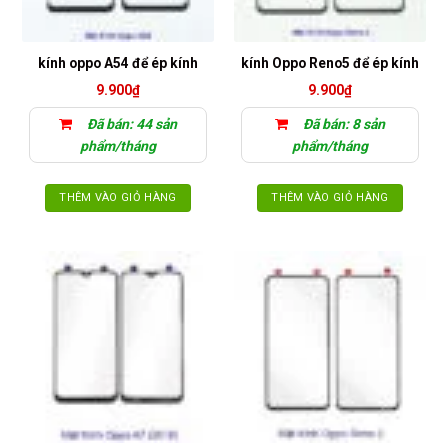
kính oppo A54 để ép kính
kính Oppo Reno5 để ép kính
9.900
₫
9.900
₫
Đã bán: 44 sản
Đã bán: 8 sản
phẩm/tháng
phẩm/tháng
THÊM VÀO GIỎ HÀNG
THÊM VÀO GIỎ HÀNG