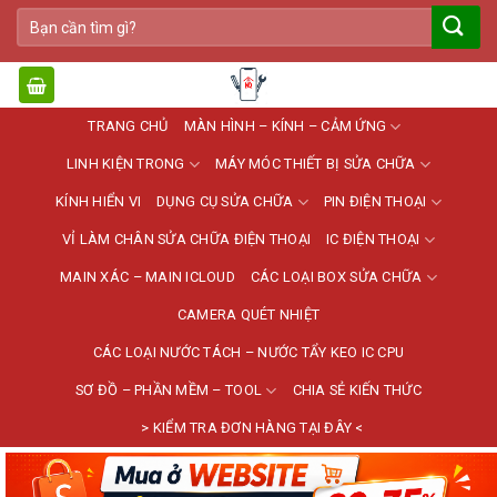
Bỏ
Tìm
qua
kiếm:
nội
dung
TRANG CHỦ
MÀN HÌNH – KÍNH – CẢM ỨNG
LINH KIỆN TRONG
MÁY MÓC THIẾT BỊ SỬA CHỮA
KÍNH HIỂN VI
DỤNG CỤ SỬA CHỮA
PIN ĐIỆN THOẠI
VỈ LÀM CHÂN SỬA CHỮA ĐIỆN THOẠI
IC ĐIỆN THOẠI
MAIN XÁC – MAIN ICLOUD
CÁC LOẠI BOX SỬA CHỮA
CAMERA QUÉT NHIỆT
CÁC LOẠI NƯỚC TÁCH – NƯỚC TẨY KEO IC CPU
SƠ ĐỒ – PHẦN MỀM – TOOL
CHIA SẺ KIẾN THỨC
> KIỂM TRA ĐƠN HÀNG TẠI ĐÂY <