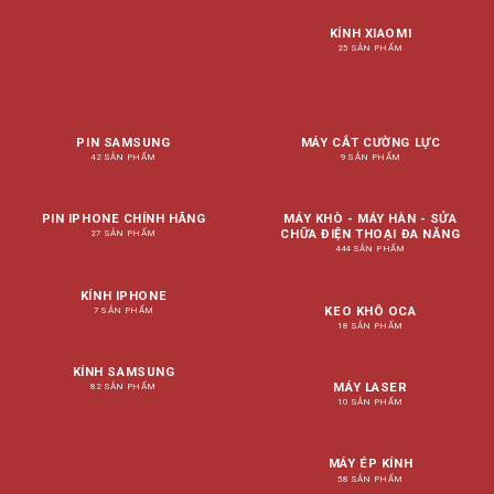
KÍNH XIAOMI
25 SẢN PHẨM
PIN SAMSUNG
MÁY CẮT CƯỜNG LỰC
42 SẢN PHẨM
9 SẢN PHẨM
PIN IPHONE CHÍNH HÃNG
MÁY KHÒ - MÁY HÀN - SỬA
CHỮA ĐIỆN THOẠI ĐA NĂNG
27 SẢN PHẨM
444 SẢN PHẨM
KÍNH IPHONE
KEO KHÔ OCA
7 SẢN PHẨM
18 SẢN PHẨM
KÍNH SAMSUNG
MÁY LASER
82 SẢN PHẨM
10 SẢN PHẨM
MÁY ÉP KÍNH
58 SẢN PHẨM