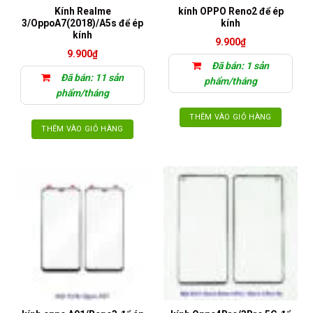
Kính Realme
kính OPPO Reno2 để ép
3/OppoA7(2018)/A5s để ép
kính
kính
9.900
₫
9.900
₫
Đã bán: 1 sản
Đã bán: 11 sản
phẩm/tháng
phẩm/tháng
THÊM VÀO GIỎ HÀNG
THÊM VÀO GIỎ HÀNG