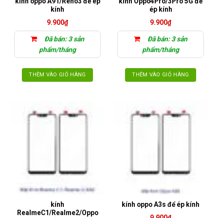
kính oppo A91/Reno3 để ép
kính Oppo4Pro/3Pro 5G để
kính
ép kính
9.900
₫
9.900
₫
Đã bán: 3 sản
Đã bán: 3 sản
phẩm/tháng
phẩm/tháng
THÊM VÀO GIỎ HÀNG
THÊM VÀO GIỎ HÀNG
kính
kính oppo A3s để ép kính
RealmeC1/Realme2/Oppo
9.900
₫