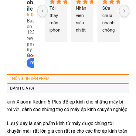
ob
ile
Tôi 
Nhân 
Sửa 
Ng
5.0
thay 
viên 
chữa 
n Du
Based
màn 
siêu 
nhanh 
sửa
on
iphon
nhiệt 
chóng 
chữ
1232
e xs ở 
tình 
uy tín 
rất 
reviews
powered
đây 
thợ 
mình 
giá 
by
màn 
làm 
thay 
hợp 
G
o
o
g
l
e
xịn 
lại 
pin 
rẻ s
review us on
đẹp 
nhanh 
xsm ở 
với 
lại 
tôi sẽ 
đây 
mặt
THÔNG TIN SẢN PHẨM
còn 
quay 
giá cả 
bằn
được 
lại
hợp lí 
chu
ĐÁNH GIÁ (0)
dán cl 
pin 
. Uy 
kính Xiaomi Redmi 5 Plus để ép kính cho những máy bị
xịn 
dùng 
tín
rơi vỡ , dành cho những thợ có máy ép kính chuyên nghiệp
miễn 
trâu 
phí. 
bền
Lưu ý đây là sản phẩm kính từ máy được chúng tôi
Rất 
khuyến mãi rất lớn giá còn rất rẻ cho các thợ ép kính toàn
tôt