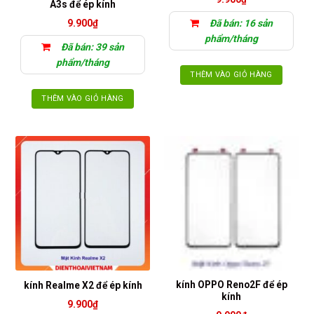
A3s để ép kính
9.900
₫
Đã bán: 16 sản
phẩm/tháng
Đã bán: 39 sản
phẩm/tháng
THÊM VÀO GIỎ HÀNG
THÊM VÀO GIỎ HÀNG
kính OPPO Reno2F để ép
kính Realme X2 để ép kính
kính
9.900
₫