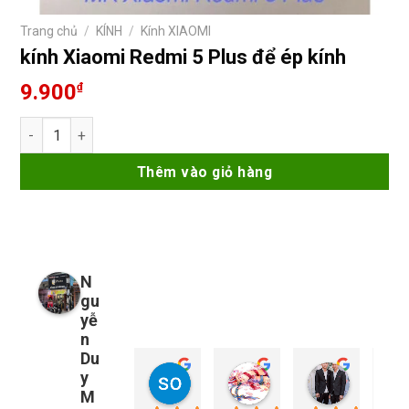
Trang chủ
/
KÍNH
/
Kính XIAOMI
kính Xiaomi Redmi 5 Plus để ép kính
9.900
₫
kính Xiaomi Redmi 5 Plus để ép kính số lượng
Thêm vào giỏ hàng
N
gu
yễ
n
Du
y
so young
My Nguyễn
Tu Nguy
1 năm trước
1 năm trước
1 năm trướ
M