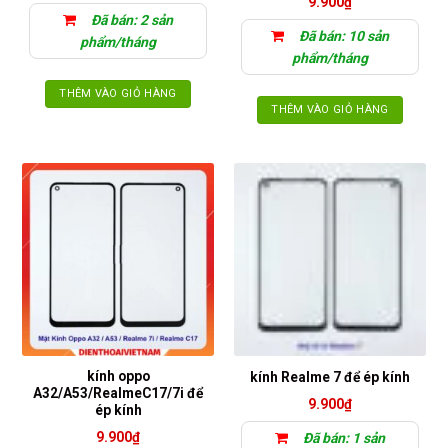
9.900
₫
Đã bán: 2 sản
Đã bán: 10 sản
phẩm/tháng
phẩm/tháng
THÊM VÀO GIỎ HÀNG
THÊM VÀO GIỎ HÀNG
kính oppo
kính Realme 7 để ép kính
A32/A53/RealmeC17/7i để
9.900
₫
ép kính
9.900
₫
Đã bán: 1 sản