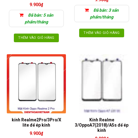
9.900
₫
Đã bán: 3 sản
Đã bán: 5 sản
phẩm/tháng
phẩm/tháng
THÊM VÀO GIỎ HÀNG
THÊM VÀO GIỎ HÀNG
kính Realme2Pro/3Pro/X
Kính Realme
lite để ép kính
3/OppoA7(2018)/A5s để ép
kính
9.900
₫