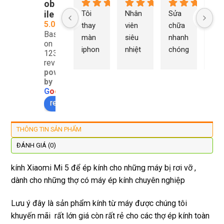
ob
ile
Tôi 
Nhân 
Sửa 
Ng
5.0
thay 
viên 
chữa 
n Du
Based
màn 
siêu 
nhanh 
sửa
on
iphon
nhiệt 
chóng 
chữ
1232
e xs ở 
tình 
uy tín 
rất 
reviews
powered
đây 
thợ 
mình 
giá 
by
màn 
làm 
thay 
hợp 
G
o
o
g
l
e
xịn 
lại 
pin 
rẻ s
review us on
đẹp 
nhanh 
xsm ở 
với 
lại 
tôi sẽ 
đây 
mặt
THÔNG TIN SẢN PHẨM
còn 
quay 
giá cả 
bằn
được 
lại
hợp lí 
chu
ĐÁNH GIÁ (0)
dán cl 
pin 
. Uy 
kính Xiaomi Mi 5 để ép kính cho những máy bị rơi vỡ ,
xịn 
dùng 
tín
dành cho những thợ có máy ép kính chuyên nghiệp
miễn 
trâu 
phí. 
bền
Lưu ý đây là sản phẩm kính từ máy được chúng tôi
Rất 
khuyến mãi rất lớn giá còn rất rẻ cho các thợ ép kính toàn
tôt