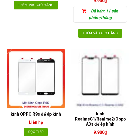
9.900
₫
THÊM VÀO GIỎ HÀNG
Đã bán: 11 sản
phẩm/tháng
THÊM VÀO GIỎ HÀNG
kính
kính OPPO R9s để ép kính
RealmeC1/Realme2/Oppo
Liên hệ
A3s để ép kính
ĐỌC TIẾP
9.900
₫