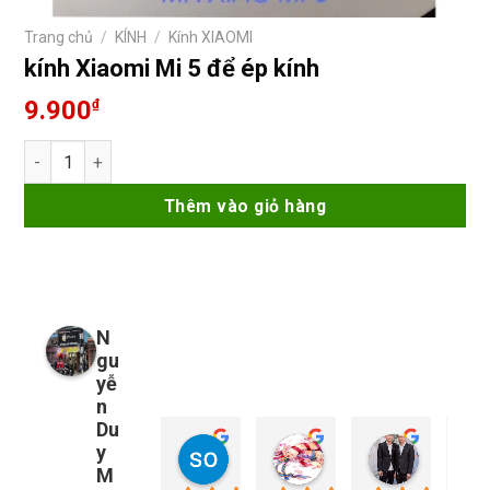
Trang chủ
/
KÍNH
/
Kính XIAOMI
kính Xiaomi Mi 5 để ép kính
9.900
₫
kính Xiaomi Mi 5 để ép kính số lượng
Thêm vào giỏ hàng
N
gu
yễ
n
Du
y
so young
My Nguyễn
Tu Nguy
1 năm trước
1 năm trước
1 năm trướ
M