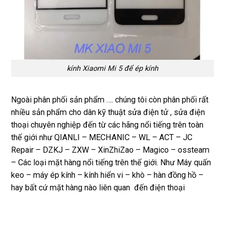
kính Xiaomi Mi 5 để ép kính
Ngoài phân phối sản phẩm …. chúng tôi còn phân phối rất
nhiều sản phẩm cho dân kỹ thuật sửa điện tử , sửa điện
thoại chuyên nghiệp đến từ các hãng nổi tiếng trên toàn
thế giới như QIANLI – MECHANIC – WL – ACT – JC
Repair – DZKJ – ZXW – XinZhiZao – Magico – ossteam
– Các loại mặt hàng nổi tiếng trên thế giới. Như Máy quấn
keo – máy ép kính – kính hiển vi – khò – hàn đồng hồ –
hay bất cứ mặt hàng nào liên quan đến điện thoại