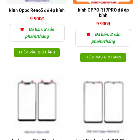
kính OPPO R17PRO để ép
kính Oppo Reno5 để ép kính
kính
9.900
₫
9.900
₫
Đã bán: 8 sản
Đã bán: 2 sản
phẩm/tháng
phẩm/tháng
THÊM VÀO GIỎ HÀNG
THÊM VÀO GIỎ HÀNG