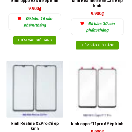
kính Realme 5i/6i/C3 để ép
kính oppo A3s để ép kính
kính
9.900
₫
9.900
₫
Đã bán: 16 sản
Đã bán: 30 sản
phẩm/tháng
phẩm/tháng
THÊM VÀO GIỎ HÀNG
THÊM VÀO GIỎ HÀNG
kính Realme X2Pro để ép
kính oppo f11pro để ép kính
kính
9.900
₫