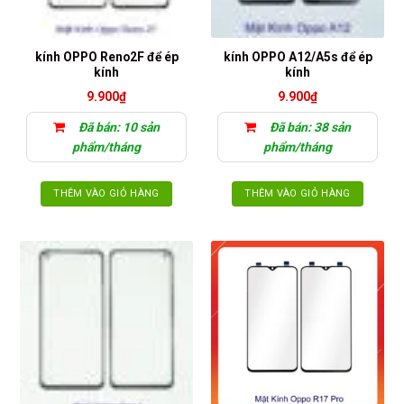
kính OPPO Reno2F để ép
kính OPPO A12/A5s để ép
kính
kính
9.900
₫
9.900
₫
Đã bán: 10 sản
Đã bán: 38 sản
phẩm/tháng
phẩm/tháng
THÊM VÀO GIỎ HÀNG
THÊM VÀO GIỎ HÀNG