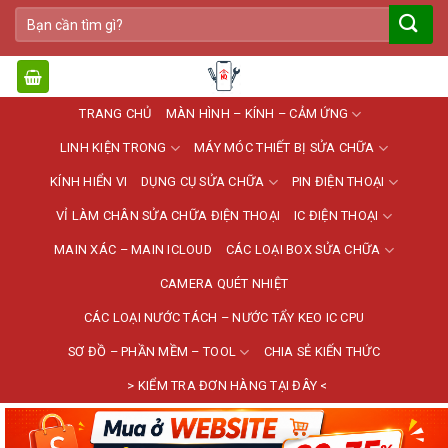
Bỏ
Tìm
qua
kiếm:
nội
dung
TRANG CHỦ
MÀN HÌNH – KÍNH – CẢM ỨNG
LINH KIỆN TRONG
MÁY MÓC THIẾT BỊ SỬA CHỮA
KÍNH HIỂN VI
DỤNG CỤ SỬA CHỮA
PIN ĐIỆN THOẠI
VỈ LÀM CHÂN SỬA CHỮA ĐIỆN THOẠI
IC ĐIỆN THOẠI
MAIN XÁC – MAIN ICLOUD
CÁC LOẠI BOX SỬA CHỮA
CAMERA QUÉT NHIỆT
CÁC LOẠI NƯỚC TÁCH – NƯỚC TẨY KEO IC CPU
SƠ ĐỒ – PHẦN MỀM – TOOL
CHIA SẺ KIẾN THỨC
> KIỂM TRA ĐƠN HÀNG TẠI ĐÂY <