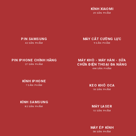
KÍNH XIAOMI
25 SẢN PHẨM
PIN SAMSUNG
MÁY CẮT CƯỜNG LỰC
42 SẢN PHẨM
9 SẢN PHẨM
PIN IPHONE CHÍNH HÃNG
MÁY KHÒ - MÁY HÀN - SỬA
CHỮA ĐIỆN THOẠI ĐA NĂNG
27 SẢN PHẨM
444 SẢN PHẨM
KÍNH IPHONE
KEO KHÔ OCA
7 SẢN PHẨM
18 SẢN PHẨM
KÍNH SAMSUNG
MÁY LASER
82 SẢN PHẨM
10 SẢN PHẨM
MÁY ÉP KÍNH
58 SẢN PHẨM