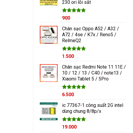
230 ori lõi sắt
1.000₫.
Được xếp
900
hạng
5.00
5 sao
Chân sạc Oppo A52 / A32 /
A72 / 4se / K7x / Reno5 /
RelmeQ2
Được xếp
1.500
hạng
5.00
5 sao
Chân sạc Redmi Note 11 11E /
10 / 12 / 13 / C40 / note13 /
Xiaomi Tablet 5 / 5Pro
Được xếp
6.500
hạng
5.00
5 sao
ic 77367-1 công suất 2G intel
dùng chung 8/8p/x
Được xếp
19.000
hạng
5.00