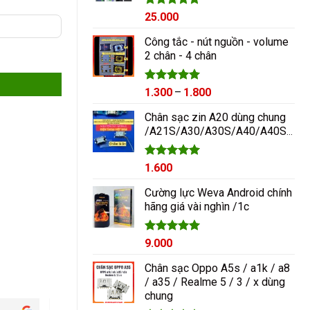
Được xếp
25.000
hạng
5.00
5 sao
Công tắc - nút nguồn - volume
2 chân - 4 chân
Được xếp
Khoảng
1.300
–
1.800
hạng
5.00
giá:
5 sao
Chân sạc zin A20 dùng chung
từ
/A21S/A30/A30S/A40/A40S/A50/A60/A70/M10/M20
1.300₫
đến
1.800₫
Được xếp
1.600
hạng
5.00
5 sao
Cường lực Weva Android chính
hãng giá vài nghìn /1c
Được xếp
9.000
hạng
5.00
5 sao
Chân sạc Oppo A5s / a1k / a8
/ a35 / Realme 5 / 3 / x dùng
chung