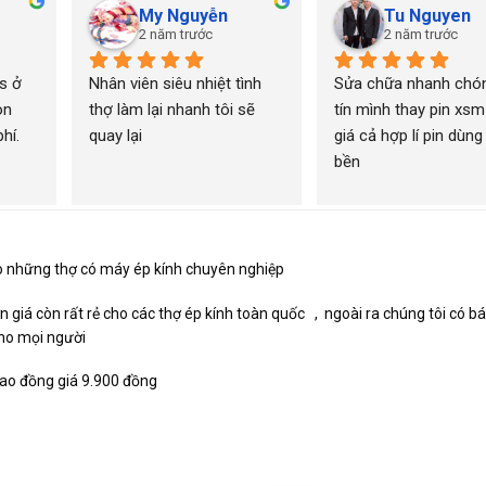
My Nguyễn
Tu Nguyen
2 năm trước
2 năm trước
 ở 
Nhân viên siêu nhiệt tình 
Sửa chữa nhanh chón
n 
thợ làm lại nhanh tôi sẽ 
tín mình thay pin xsm
í. 
quay lại
giá cả hợp lí pin dùng 
bền
o những thợ có máy ép kính chuyên nghiệp
giá còn rất rẻ cho các thợ ép kính toàn quốc , ngoài ra chúng tôi có bá
cho mọi người
cao đồng giá 9.900 đồng