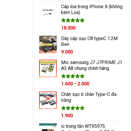
hạng
5.00
5 sao
Cáp loa trong iPhone X (không
kèm Loa)
Được xếp
18.000
hạng
5.00
5 sao
Dây cáp sạc C8 typeC 1.2M
Đen
9.000
Mic samsung J7 J7PRIME J1
A3 A8 chung chính hãng
Được xếp
Khoảng
1.600
–
2.000
hạng
5.00
giá:
5 sao
Chân sạc 6 chân Type-C đa
từ
năng
1.600₫
đến
2.000₫
Được xếp
1.900
hạng
5.00
5 sao
ic trung tần WTR5975