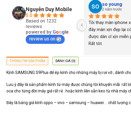
so young
Nguyễn Duy Mobile
2 năm trước
5.0
Based on 1232
Tôi thay màn iphone xs
reviews
đây màn xịn đẹp lại cò
powered by
G
o
o
g
l
e
được dán cl xịn miễn ph
review us on
Rất tôt
THÔNG TIN SẢN PHẨM
ĐÁNH GIÁ (0)
Kính SAMSUNG S9Plus để ép kính cho những máy bị rơi vỡ , dành ch
Lưu ý đây là sản phẩm kính từ máy được chúng tôi khuyến mãi rất lớn 
oca cho từng đời máy giá rất rẻ hoặc kính liền sẵn keo từ nhà máy 
Đây là bảng giá kính oppo – vivo – samsung – huawei .. chất lượng 