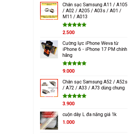
5 sao
Chân sạc Samsung A11 / A105
/ A02 / A205 / A03s / A01 /
M11 / A013
Được xếp
2.500
hạng
5.00
5 sao
Cường lực iPhone Weva từ
iPhone 6 - iPhone 17 PM chính
hãng
Được xếp
9.000
hạng
5.00
5 sao
Chân sạc Samsung A52 / A52s
/ A72 / A33 / A73 dùng chung
Được xếp
3.900
hạng
5.00
5 sao
cuộn dây L đa năng giá 1k
1.000