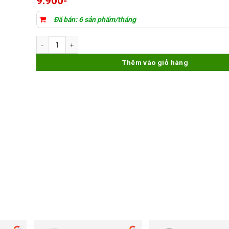
9.900
Đã bán: 6 sản phẩm/tháng
Kính SAMSUNG S9Plus để ép kính số lượng
Thêm vào giỏ hàng