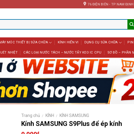
76 ĐIỆN BIÊN - TP NAM ĐỊNH
MÁY MÓC THIẾT BỊ SỬA CHỮA
KÍNH HIỂN VI
DỤNG CỤ SỬA CHỮA
PIN
UÉT NHIỆT
CÁC LOẠI NƯỚC TÁCH – NƯỚC TẨY KEO IC CPU
SƠ ĐỒ – PHẦN 
Trang chủ
KÍNH
KÍNH SAMSUNG
/
/
Kính SAMSUNG S9Plus để ép kính
₫