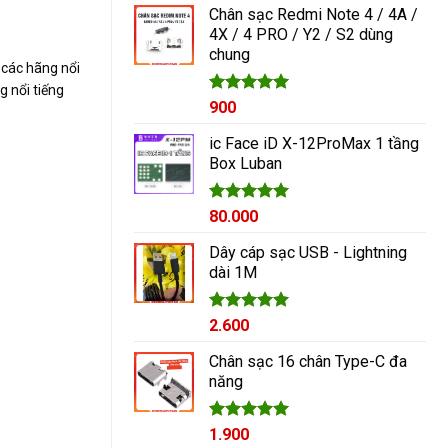
Chân sạc Redmi Note 4 / 4A /
4X / 4 PRO / Y2 / S2 dùng
chung
 các hãng nổi
 nổi tiếng
Được xếp
900
hạng
5.00
5 sao
ic Face iD X-12ProMax 1 tầng
Box Luban
Được xếp
80.000
hạng
5.00
5 sao
Dây cáp sạc USB - Lightning
dài 1M
Được xếp
2.600
hạng
5.00
5 sao
Chân sạc 16 chân Type-C đa
năng
Được xếp
1.900