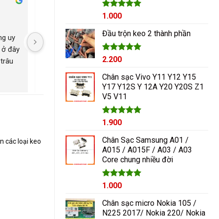
Cham Ha
Được xếp
1.000
2 năm trước
2 năm trước
hạng
5.00
5 sao
Đầu trộn keo 2 thành phần
g uy 
Nguyễn Duy sửa chữa rất 
Có con máy 8pl nát b
 ở đây 
tốt giá hợp lí rẻ so với mặt 
kính mang qua nguyễ
Được xếp
2.200
trâu 
bằng chung. Uy tín
ép lại kính là đẹp nh
hạng
5.00
ngayyy. Đẹp lắm
5 sao
Chân sạc Vivo Y11 Y12 Y15
Y17 Y12S Y 12A Y20 Y20S Z1
V5 V11
Được xếp
1.900
hạng
5.00
5 sao
Chân Sạc Samsung A01 /
n các loại keo
A015 / A015F / A03 / A03
Core chung nhiều đời
Giá
Được xếp
Giá
1.000
hạng
5.00
gốc
hiện
5 sao
Chân sạc micro Nokia 105 /
là:
tại
N225 2017/ Nokia 220/ Nokia
1.200₫.
là: