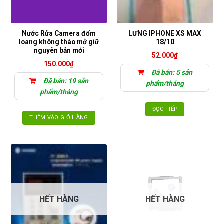
chọn
có
thể
Nước Rửa Camera đốm
LƯNG IPHONE XS MAX
được
loang không tháo mở giữ
18/10
chọn
nguyên bản mới
52.000
₫
trên
150.000
₫
trang
Đã bán: 5 sản
sản
Đã bán: 19 sản
phẩm/tháng
phẩm
phẩm/tháng
ĐỌC TIẾP
THÊM VÀO GIỎ HÀNG
HẾT HÀNG
HẾT HÀNG