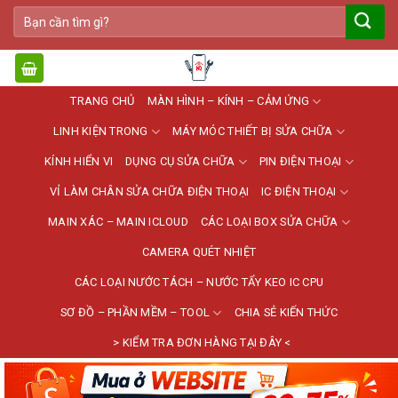
Bỏ
Tìm
qua
kiếm:
nội
dung
TRANG CHỦ
MÀN HÌNH – KÍNH – CẢM ỨNG
LINH KIỆN TRONG
MÁY MÓC THIẾT BỊ SỬA CHỮA
KÍNH HIỂN VI
DỤNG CỤ SỬA CHỮA
PIN ĐIỆN THOẠI
VỈ LÀM CHÂN SỬA CHỮA ĐIỆN THOẠI
IC ĐIỆN THOẠI
MAIN XÁC – MAIN ICLOUD
CÁC LOẠI BOX SỬA CHỮA
CAMERA QUÉT NHIỆT
CÁC LOẠI NƯỚC TÁCH – NƯỚC TẨY KEO IC CPU
SƠ ĐỒ – PHẦN MỀM – TOOL
CHIA SẺ KIẾN THỨC
> KIỂM TRA ĐƠN HÀNG TẠI ĐÂY <