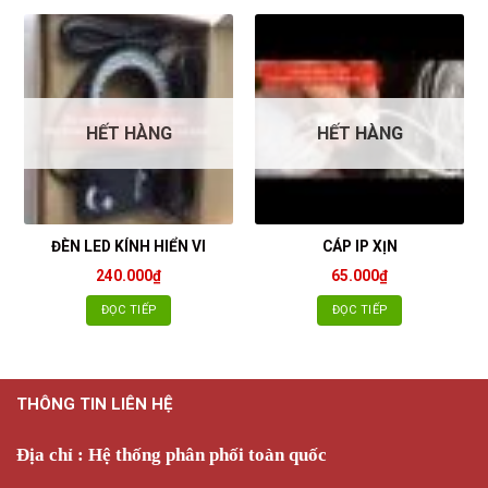
HẾT HÀNG
HẾT HÀNG
ĐÈN LED KÍNH HIỂN VI
CÁP IP XỊN
240.000
₫
65.000
₫
ĐỌC TIẾP
ĐỌC TIẾP
THÔNG TIN LIÊN HỆ
Địa chỉ : Hệ thống phân phối toàn quốc