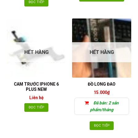
ĐỌC TIẾP
HẾT HÀNG
HẾT HÀNG
CAM TRƯỚC IPHONE 6
ĐỒ LONG ĐAO
PLUS NEW
15.000
₫
Liên hệ
Đã bán: 2 sản
ĐỌC TIẾP
phẩm/tháng
ĐỌC TIẾP