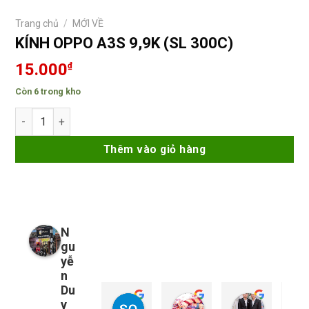
Trang chủ
/
MỚI VỀ
KÍNH OPPO A3S 9,9K (SL 300C)
15.000
₫
Còn 6 trong kho
KÍNH OPPO A3S 9,9K (SL 300C) số lượng
Thêm vào giỏ hàng
N
gu
yễ
n
Du
y
so young
My Nguyễn
Tu Nguy