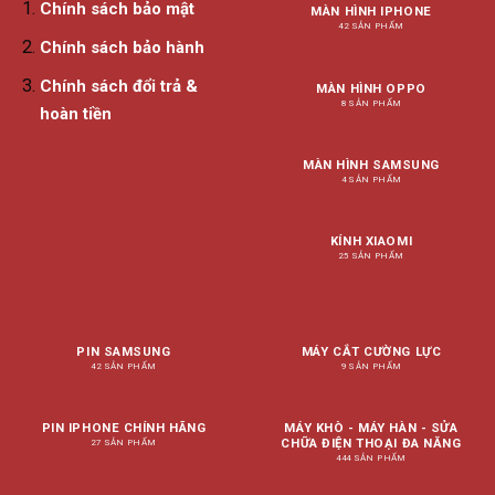
Chính sách bảo mật
MÀN HÌNH IPHONE
42 SẢN PHẨM
Chính sách bảo hành
Chính sách đổi trả &
MÀN HÌNH OPPO
8 SẢN PHẨM
hoàn tiền
MÀN HÌNH SAMSUNG
4 SẢN PHẨM
KÍNH XIAOMI
25 SẢN PHẨM
PIN SAMSUNG
MÁY CẮT CƯỜNG LỰC
42 SẢN PHẨM
9 SẢN PHẨM
PIN IPHONE CHÍNH HÃNG
MÁY KHÒ - MÁY HÀN - SỬA
CHỮA ĐIỆN THOẠI ĐA NĂNG
27 SẢN PHẨM
444 SẢN PHẨM