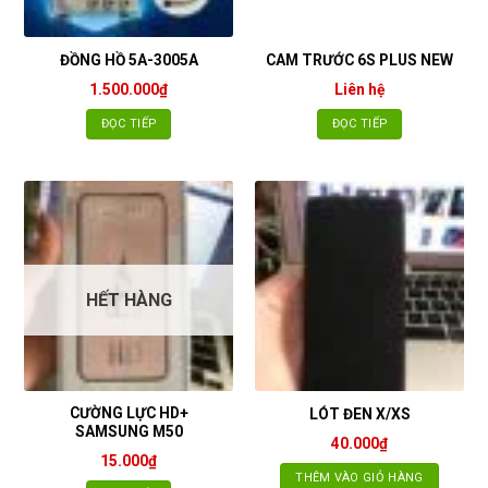
ĐỒNG HỒ 5A-3005A
CAM TRƯỚC 6S PLUS NEW
1.500.000
₫
Liên hệ
ĐỌC TIẾP
ĐỌC TIẾP
HẾT HÀNG
CƯỜNG LỰC HD+
LÓT ĐEN X/XS
SAMSUNG M50
40.000
₫
15.000
₫
THÊM VÀO GIỎ HÀNG