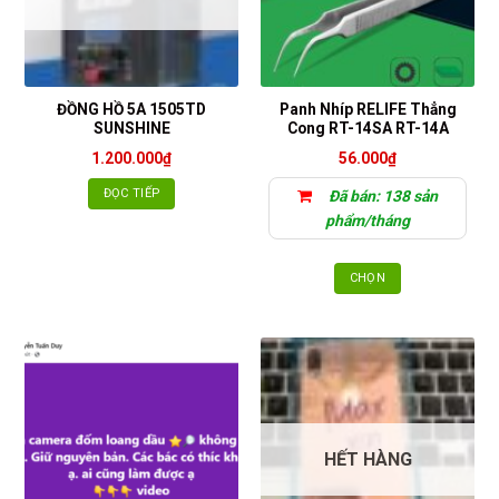
ĐỒNG HỒ 5A 1505TD
Panh Nhíp RELIFE Thẳng
SUNSHINE
Cong RT-14SA RT-14A
1.200.000
₫
56.000
₫
ĐỌC TIẾP
Đã bán: 138 sản
phẩm/tháng
CHỌN
Sản
phẩm
này
có
nhiều
biến
thể.
HẾT HÀNG
Các
tùy