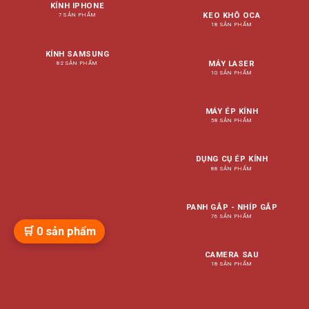
KÍNH IPHONE
KEO KHÔ OCA
7 SẢN PHẨM
18 SẢN PHẨM
KÍNH SAMSUNG
MÁY LASER
82 SẢN PHẨM
10 SẢN PHẨM
MÁY ÉP KÍNH
58 SẢN PHẨM
DỤNG CỤ ÉP KÍNH
88 SẢN PHẨM
PANH GẮP - NHÍP GẮP
76 SẢN PHẨM
🛒
0
sản phẩm
CAMERA SAU
18 SẢN PHẨM