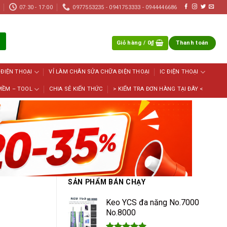
07:30 - 17:00
0977553235 - 0941753333 - 0944446686
Giỏ hàng /
0
₫
Thanh toán
 ĐIỆN THOẠI
VỈ LÀM CHÂN SỬA CHỮA ĐIỆN THOẠI
IC ĐIỆN THOẠI
MỀM – TOOL
CHIA SẺ KIẾN THỨC
> KIỂM TRA ĐƠN HÀNG TẠI ĐÂY <
SẢN PHẨM BÁN CHẠY
Keo YCS đa năng No.7000
No.8000