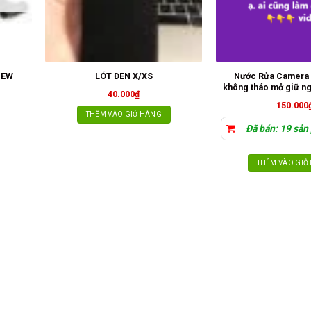
Nước Rửa Camera
NEW
LÓT ĐEN X/XS
không tháo mở giữ n
40.000
₫
150.000
THÊM VÀO GIỎ HÀNG
Đã bán: 19 sản
THÊM VÀO GIỎ