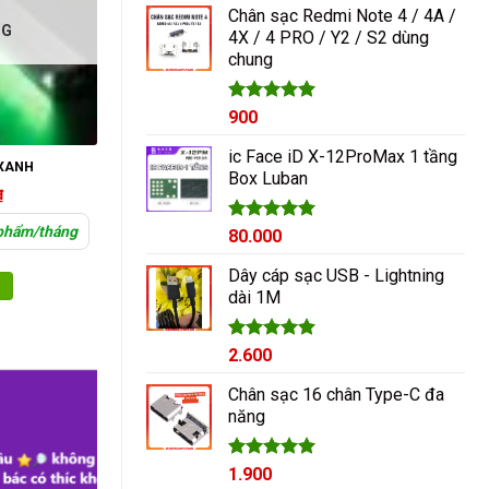
Chân sạc Redmi Note 4 / 4A /
NG
4X / 4 PRO / Y2 / S2 dùng
chung
Được xếp
900
hạng
5.00
5 sao
ic Face iD X-12ProMax 1 tầng
 XANH
Box Luban
₫
 phẩm/tháng
Được xếp
80.000
hạng
5.00
5 sao
Dây cáp sạc USB - Lightning
dài 1M
Được xếp
2.600
hạng
5.00
5 sao
Chân sạc 16 chân Type-C đa
năng
Được xếp
1.900