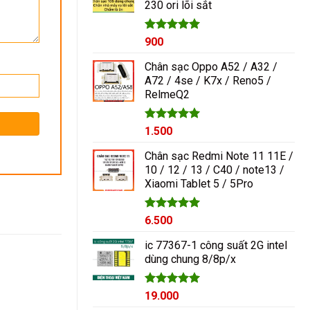
230 ori lõi sắt
1.000₫.
Được xếp
900
hạng
5.00
5 sao
Chân sạc Oppo A52 / A32 /
A72 / 4se / K7x / Reno5 /
RelmeQ2
Được xếp
1.500
hạng
5.00
5 sao
Chân sạc Redmi Note 11 11E /
10 / 12 / 13 / C40 / note13 /
Xiaomi Tablet 5 / 5Pro
Được xếp
6.500
hạng
5.00
5 sao
ic 77367-1 công suất 2G intel
dùng chung 8/8p/x
Được xếp
19.000
hạng
5.00