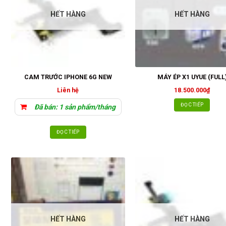
HẾT HÀNG
HẾT HÀNG
CAM TRƯỚC IPHONE 6G NEW
MÁY ÉP X1 UYUE (FULL
Liên hệ
18.500.000
₫
ĐỌC TIẾP
Đã bán: 1 sản phẩm/tháng
ĐỌC TIẾP
HẾT HÀNG
HẾT HÀNG