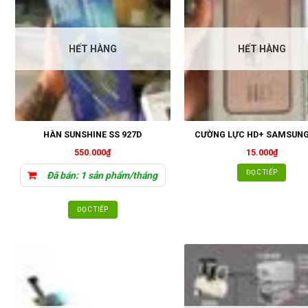
HẾT HÀNG
HẾT HÀNG
HÀN SUNSHINE SS 927D
CƯỜNG LỰC HD+ SAMSUNG
550.000
₫
15.000
₫
ĐỌC TIẾP
Đã bán: 1 sản phẩm/tháng
ĐỌC TIẾP