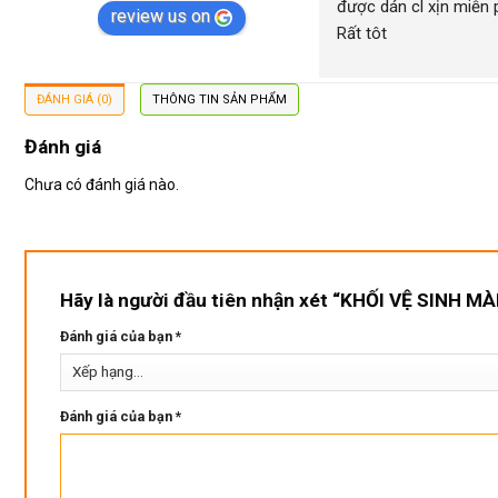
được dán cl xịn miễn ph
review us on
Rất tôt
ĐÁNH GIÁ (0)
THÔNG TIN SẢN PHẨM
Đánh giá
Chưa có đánh giá nào.
Hãy là người đầu tiên nhận xét “KHỐI VỆ SINH M
Đánh giá của bạn
*
Đánh giá của bạn
*