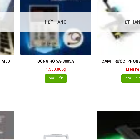
HẾT HÀNG
HẾT HÀ
 M50
ĐỒNG HỒ 5A-3005A
CAM TRƯỚC IPHONE
1.500.000
₫
Liên hệ
ĐỌC TIẾP
ĐỌC TIẾP