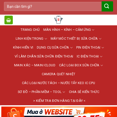
Bỏ
Tìm
qua
kiếm:
nội
dung
TRANG CHỦ
MÀN HÌNH – KÍNH – CẢM ỨNG
LINH KIỆN TRONG
MÁY MÓC THIẾT BỊ SỬA CHỮA
KÍNH HIỂN VI
DỤNG CỤ SỬA CHỮA
PIN ĐIỆN THOẠI
VỈ LÀM CHÂN SỬA CHỮA ĐIỆN THOẠI
IC ĐIỆN THOẠI
MAIN XÁC – MAIN ICLOUD
CÁC LOẠI BOX SỬA CHỮA
CAMERA QUÉT NHIỆT
CÁC LOẠI NƯỚC TÁCH – NƯỚC TẨY KEO IC CPU
SƠ ĐỒ – PHẦN MỀM – TOOL
CHIA SẺ KIẾN THỨC
> KIỂM TRA ĐƠN HÀNG TẠI ĐÂY <