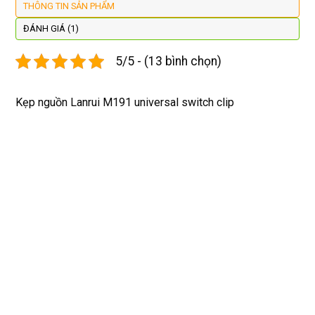
THÔNG TIN SẢN PHẨM
còn 
quay 
giá cả 
bằn
được 
lại
hợp lí 
chu
ĐÁNH GIÁ (1)
dán cl 
pin 
. Uy 
5/5 - (13 bình chọn)
xịn 
dùng 
tín
miễn 
trâu 
phí. 
bền
Kẹp nguồn Lanrui M191 universal switch clip
Rất 
tôt