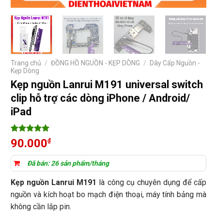
Trang chủ
/
ĐỒNG HỒ NGUỒN - KẸP DÒNG
/
Dây Cấp Nguồn -
Kẹp Dòng
Kẹp nguồn Lanrui M191 universal switch
clip hỗ trợ các dòng iPhone / Android/
iPad
5
1
trên 5
90.000
₫
dựa trên
đánh giá
Đã bán: 26 sản phẩm/tháng
Kẹp nguồn Lanrui M191
là công cụ chuyên dụng để cấp
nguồn và kích hoạt bo mạch điện thoại, máy tính bảng mà
không cần lắp pin.