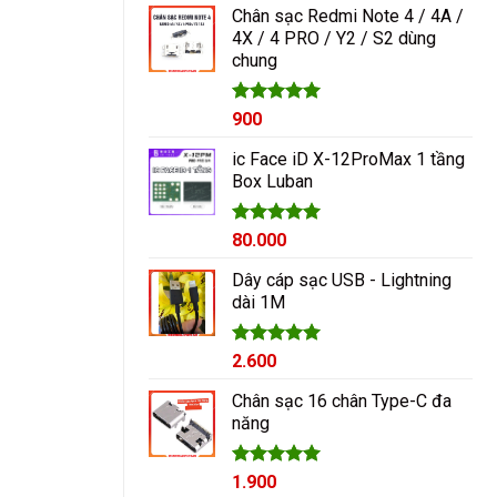
Chân sạc Redmi Note 4 / 4A /
4X / 4 PRO / Y2 / S2 dùng
chung
Được xếp
900
hạng
5.00
5 sao
ic Face iD X-12ProMax 1 tầng
Box Luban
Được xếp
80.000
hạng
5.00
5 sao
Dây cáp sạc USB - Lightning
dài 1M
Được xếp
2.600
hạng
5.00
5 sao
Chân sạc 16 chân Type-C đa
năng
Được xếp
1.900