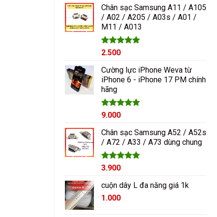
5 sao
Chân sạc Samsung A11 / A105
/ A02 / A205 / A03s / A01 /
M11 / A013
Được xếp
2.500
hạng
5.00
5 sao
Cường lực iPhone Weva từ
iPhone 6 - iPhone 17 PM chính
hãng
Được xếp
9.000
hạng
5.00
5 sao
Chân sạc Samsung A52 / A52s
/ A72 / A33 / A73 dùng chung
Được xếp
3.900
hạng
5.00
5 sao
cuộn dây L đa năng giá 1k
1.000