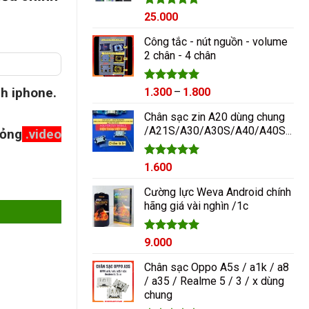
Được xếp
25.000
hạng
5.00
5 sao
Công tắc - nút nguồn - volume
2 chân - 4 chân
h iphone.
Được xếp
Khoảng
1.300
–
1.800
hạng
5.00
giá:
5 sao
Chân sạc zin A20 dùng chung
từ
/A21S/A30/A30S/A40/A40S/A50/A60/A70/M10/M20
mỏng
.video
1.300₫
đến
1.800₫
Được xếp
1.600
hạng
5.00
h Khô chậm dễ điều chỉnh số lượng
5 sao
Cường lực Weva Android chính
hãng giá vài nghìn /1c
Được xếp
9.000
hạng
5.00
5 sao
Chân sạc Oppo A5s / a1k / a8
/ a35 / Realme 5 / 3 / x dùng
chung