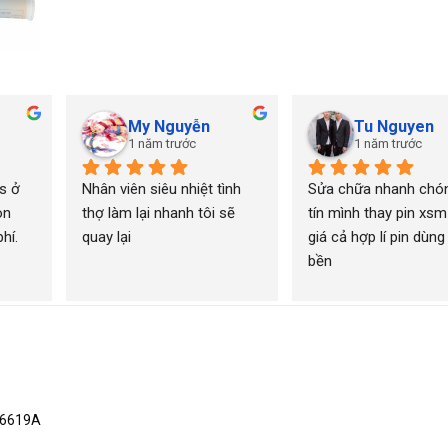
My Nguyễn
Tu Nguyen
1 năm trước
1 năm trước
 ở 
Nhân viên siêu nhiệt tình 
Sửa chữa nhanh chón
n 
thợ làm lại nhanh tôi sẽ 
tín mình thay pin xsm
í. 
quay lại
giá cả hợp lí pin dùng 
bền
X-6619A