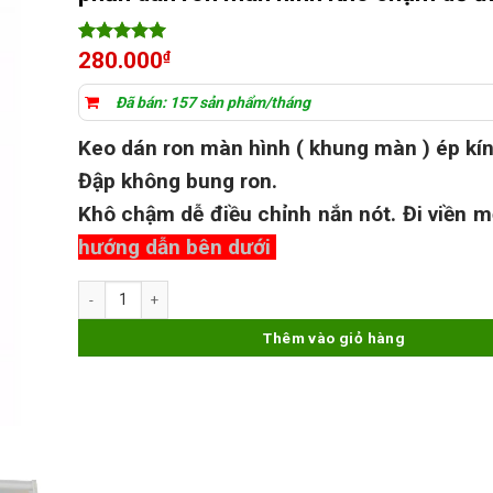
5
4
trên 5
280.000
₫
dựa trên
đánh giá
Đã bán: 157 sản phẩm/tháng
Keo dán ron màn hình ( khung màn ) ép kín
Đập không bung ron.
Khô chậm dễ điều chỉnh nắn nót. Đi viền 
hướng dẫn bên dưới
Keo lạnh siêu cứng LX-6619A keo 2 thành phần dán ron màn hìn
Thêm vào giỏ hàng