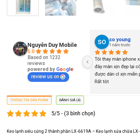
so young
Nguyễn Duy Mobile
1 năm trước
5.0
Based on 1232
Tôi thay màn iphone xs
reviews
đây màn xịn đẹp lại cò
powered by
G
o
o
g
l
e
được dán cl xịn miễn ph
review us on
Rất tôt
THÔNG TIN SẢN PHẨM
ĐÁNH GIÁ (4)
5/5 - (3 bình chọn)
Keo lạnh siêu cứng 2 thành phần LX-6619A – Keo lạnh sửa chữa L