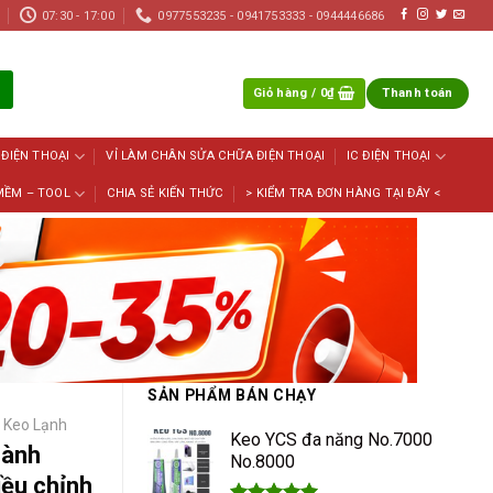
07:30 - 17:00
0977553235 - 0941753333 - 0944446686
Giỏ hàng /
0
₫
Thanh toán
 ĐIỆN THOẠI
VỈ LÀM CHÂN SỬA CHỮA ĐIỆN THOẠI
IC ĐIỆN THOẠI
MỀM – TOOL
CHIA SẺ KIẾN THỨC
> KIỂM TRA ĐƠN HÀNG TẠI ĐÂY <
SẢN PHẨM BÁN CHẠY
Keo Lạnh
Keo YCS đa năng No.7000
hành
No.8000
ều chỉnh