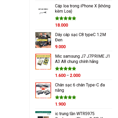
hạng
5.00
5 sao
Cáp loa trong iPhone X (không
kèm Loa)
Được xếp
18.000
hạng
5.00
5 sao
Dây cáp sạc C8 typeC 1.2M
Đen
9.000
Mic samsung J7 J7PRIME J1
A3 A8 chung chính hãng
Được xếp
Khoảng
1.600
–
2.000
hạng
5.00
giá:
5 sao
Chân sạc 6 chân Type-C đa
từ
năng
1.600₫
đến
2.000₫
Được xếp
1.900
hạng
5.00
5 sao
ic trung tần WTR5975