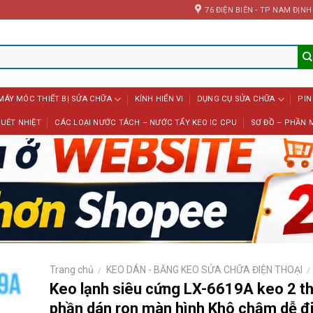
76 ĐIỆN BIÊN - TP NAM ĐỊNH
MÁY MÓC THIẾT BỊ SỬA CHỮA
KÍNH HIỂN VI
DỤNG CỤ SỬA CHỮA
PIN
UÉT NHIỆT
CÁC LOẠI NƯỚC TÁCH – NƯỚC TẨY KEO IC CPU
SƠ ĐỒ – PHẦN 
Trang chủ
KEO DÁN - BĂNG KEO SỬA CHỮA ĐIỆN THOẠI
/
/
Keo lạnh siêu cứng LX-6619A keo 2 t
phần dán ron màn hình Khô chậm dễ đi