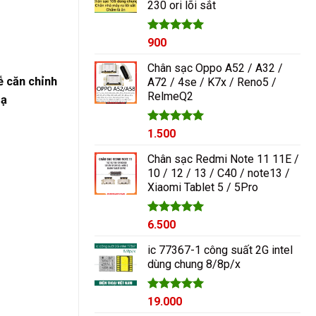
230 ori lõi sắt
1.000₫.
Được xếp
900
hạng
5.00
5 sao
Chân sạc Oppo A52 / A32 /
ễ căn chỉnh
A72 / 4se / K7x / Reno5 /
RelmeQ2
 ạ
Được xếp
1.500
hạng
5.00
5 sao
Chân sạc Redmi Note 11 11E /
10 / 12 / 13 / C40 / note13 /
Xiaomi Tablet 5 / 5Pro
Được xếp
6.500
hạng
5.00
5 sao
ic 77367-1 công suất 2G intel
dùng chung 8/8p/x
Được xếp
19.000
hạng
5.00