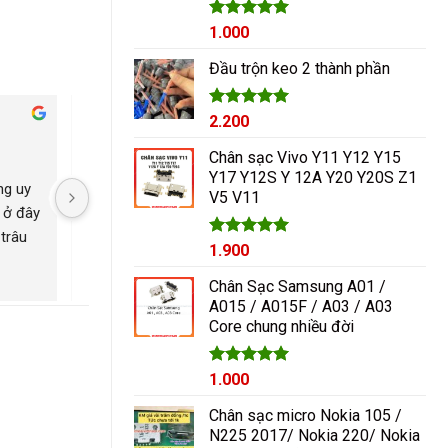
Được xếp
1.000
hạng
5.00
5 sao
Đầu trộn keo 2 thành phần
Được xếp
2.200
Cham Ha
hạng
5.00
1 năm trước
1 năm trước
5 sao
Chân sạc Vivo Y11 Y12 Y15
Y17 Y12S Y 12A Y20 Y20S Z1
g uy 
Nguyễn Duy sửa chữa rất 
Có con máy 8pl nát b
V5 V11
 ở đây 
tốt giá hợp lí rẻ so với mặt 
kính mang qua nguyễ
trâu 
bằng chung. Uy tín
ép lại kính là đẹp nh
Được xếp
1.900
ngayyy. Đẹp lắm
hạng
5.00
5 sao
Chân Sạc Samsung A01 /
A015 / A015F / A03 / A03
Core chung nhiều đời
Giá
Được xếp
Giá
1.000
hạng
5.00
gốc
hiện
5 sao
Chân sạc micro Nokia 105 /
là:
tại
N225 2017/ Nokia 220/ Nokia
1.200₫.
là: