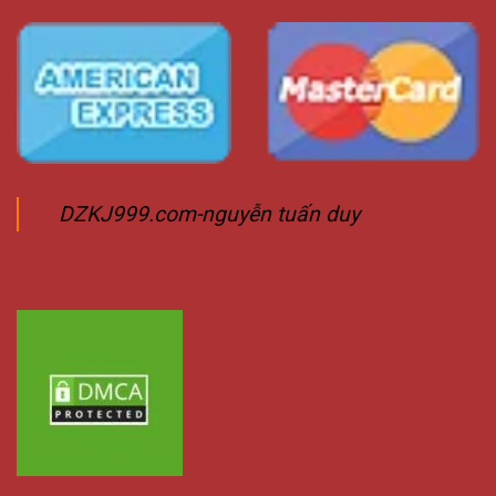
DZKJ999.com-nguyễn tuấn duy