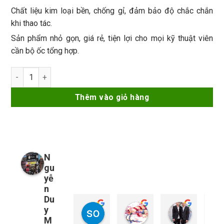
Chất liệu kim loại bền, chống gỉ, đảm bảo độ chắc chắn
khi thao tác.
Sản phẩm nhỏ gọn, giá rẻ, tiện lợi cho mọi kỹ thuật viên
cần bộ ốc tổng hợp.
Hộp Ốc Đuôi + Ốc 3 Cạnh số lượng
Thêm vào giỏ hàng
N
gu
yễ
n
Du
y
so young
My Nguyễn
Tu Nguy
1 năm trước
1 năm trước
1 năm trướ
M