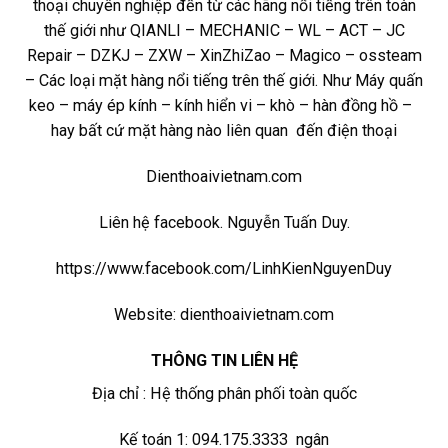
thoại chuyên nghiệp đến từ các hãng nổi tiếng trên toàn
thế giới như QIANLI – MECHANIC – WL – ACT – JC
Repair – DZKJ – ZXW – XinZhiZao – Magico – ossteam
– Các loại mặt hàng nổi tiếng trên thế giới. Như Máy quấn
keo – máy ép kính – kính hiển vi – khò – hàn đồng hồ –
hay bất cứ mặt hàng nào liên quan đến điện thoại
Dienthoaivietnam.com
Liên hệ facebook. Nguyễn Tuấn Duy.
https://www.facebook.com/LinhKienNguyenDuy
Website: dienthoaivietnam.com
THÔNG TIN LIÊN HỆ
Địa chỉ : Hệ thống phân phối toàn quốc
Kế toán 1: 094.175.3333 ngân