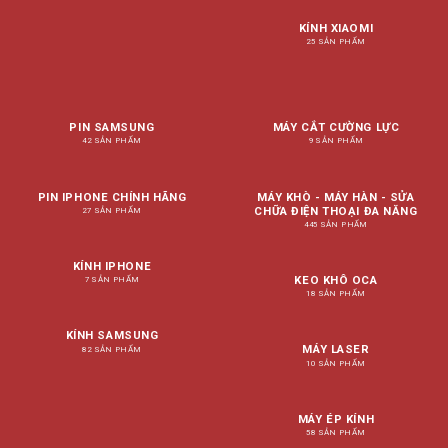
KÍNH XIAOMI
25 SẢN PHẨM
PIN SAMSUNG
MÁY CẮT CƯỜNG LỰC
42 SẢN PHẨM
9 SẢN PHẨM
PIN IPHONE CHÍNH HÃNG
MÁY KHÒ - MÁY HÀN - SỬA
CHỮA ĐIỆN THOẠI ĐA NĂNG
27 SẢN PHẨM
445 SẢN PHẨM
KÍNH IPHONE
KEO KHÔ OCA
7 SẢN PHẨM
18 SẢN PHẨM
KÍNH SAMSUNG
MÁY LASER
82 SẢN PHẨM
10 SẢN PHẨM
MÁY ÉP KÍNH
58 SẢN PHẨM