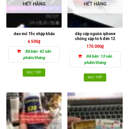
HẾT HÀNG
HẾT HÀNG
dây cấp nguồn iphone
dao mổ 15c nhập khẩu
chống sập từ 6 đến 12
6.500
₫
170.000
₫
Đã bán: 42 sản
Đã bán: 13 sản
phẩm/tháng
phẩm/tháng
ĐỌC TIẾP
ĐỌC TIẾP