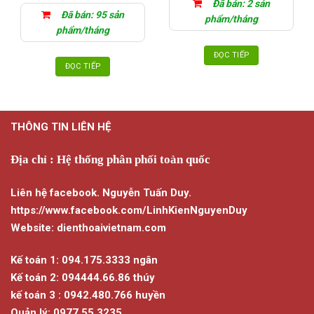
Đã bán: 2 sản
trang
Đã bán: 95 sản
phẩm/tháng
sản
phẩm/tháng
phẩm
ĐỌC TIẾP
ĐỌC TIẾP
THÔNG TIN LIÊN HỆ
Địa chỉ : Hệ thống phân phối toàn quốc
Liên hệ facebook. Nguyễn Tuấn Duy.
https://www.facebook.com/LinhKienNguyenDuy
Website: dienthoaivietnam.com
Kế toán 1: 094.175.3333 ngân
Kế toán 2: 094444.66.86 thúy
kế toán 3 : 0942.480.766 huyền
Quản lý: 0977.55.3235