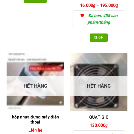
240.000₫.
là:
180.000₫.
Khoảng
16.000
₫
–
195.000
₫
giá:
từ
Đã bán: 435 sản
16.000₫
đến
phẩm/tháng
195.000
CHỌN
Sản
phẩm
này
có
nhiều
biến
thể.
HẾT HÀNG
HẾT HÀNG
Các
tùy
chọn
có
thể
hộp nhựa đựng máy điện
QUẠT GIÓ
được
thoại
130.000
₫
chọn
Liên hệ
trên