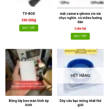
chọn
có
thể
mắt camera iphone zin vài
TV-BOX
được
chục nghìn. có video hướng
390.000
₫
chọn
dẫn
trên
ĐỌC TIẾP
Liên hệ
trang
sản
ĐỌC TIẾP
phẩm
HẾT HÀNG
Bông tẩy keo màn hình ép
Dây câu bạc mỏng nhất thế
kính
giới