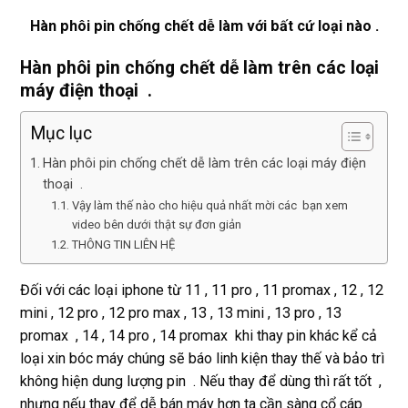
phí. 
bền
Hàn phôi pin chống chết dễ làm với bất cứ loại nào .
Rất 
tôt
Hàn phôi pin chống chết dễ làm trên các loại
máy điện thoại .
Mục lục
Hàn phôi pin chống chết dễ làm trên các loại máy điện
thoại .
Vậy làm thế nào cho hiệu quả nhất mời các bạn xem
video bên dưới thật sự đơn giản
THÔNG TIN LIÊN HỆ
Đối với các loại iphone từ 11 , 11 pro , 11 promax , 12 , 12
mini , 12 pro , 12 pro max , 13 , 13 mini , 13 pro , 13
promax , 14 , 14 pro , 14 promax khi thay pin khác kể cả
loại xin bóc máy chúng sẽ báo linh kiện thay thế và bảo trì
không hiện dung lượng pin . Nếu thay để dùng thì rất tốt ,
nhưng nếu thay để dễ bán máy hơn ta cần sàng cổ cáp