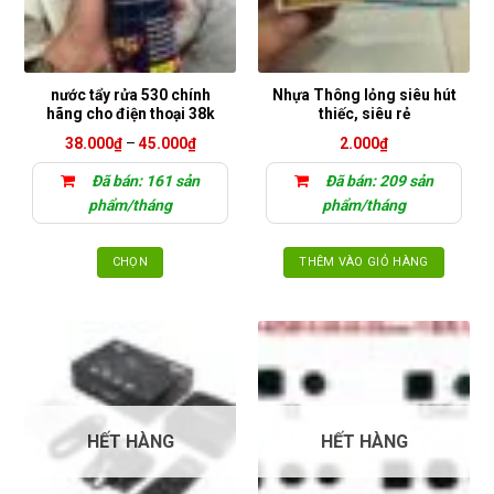
nước tẩy rửa 530 chính
Nhựa Thông lỏng siêu hút
hãng cho điện thoại 38k
thiếc, siêu rẻ
Khoảng
38.000
₫
–
45.000
₫
2.000
₫
giá:
từ
Đã bán: 161 sản
Đã bán: 209 sản
38.000₫
đến
phẩm/tháng
phẩm/tháng
45.000₫
CHỌN
THÊM VÀO GIỎ HÀNG
Sản
phẩm
này
có
nhiều
biến
thể.
HẾT HÀNG
HẾT HÀNG
Các
tùy