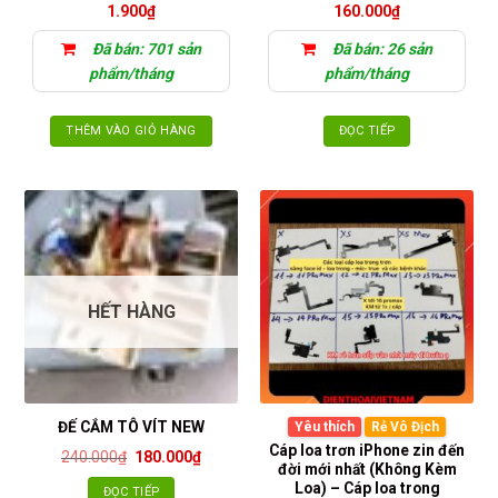
1.900
₫
160.000
₫
Đã bán: 701 sản
Đã bán: 26 sản
phẩm/tháng
phẩm/tháng
THÊM VÀO GIỎ HÀNG
ĐỌC TIẾP
HẾT HÀNG
ĐẾ CẮM TÔ VÍT NEW
Yêu thích
Rẻ Vô Địch
Cáp loa trơn iPhone zin đến
Giá
Giá
240.000
₫
180.000
₫
đời mới nhất (Không Kèm
gốc
hiện
là:
tại
Loa) – Cáp loa trong
ĐỌC TIẾP