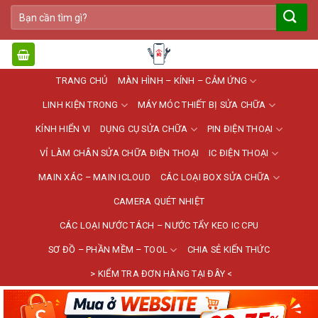
Bỏ
Tìm
qua
kiếm:
nội
dung
TRANG CHỦ
MÀN HÌNH – KÍNH – CẢM ỨNG
LINH KIỆN TRONG
MÁY MÓC THIẾT BỊ SỬA CHỮA
KÍNH HIỂN VI
DỤNG CỤ SỬA CHỮA
PIN ĐIỆN THOẠI
VỈ LÀM CHÂN SỬA CHỮA ĐIỆN THOẠI
IC ĐIỆN THOẠI
MAIN XÁC – MAIN ICLOUD
CÁC LOẠI BOX SỬA CHỮA
CAMERA QUÉT NHIỆT
CÁC LOẠI NƯỚC TÁCH – NƯỚC TẨY KEO IC CPU
SƠ ĐỒ – PHẦN MỀM – TOOL
CHIA SẺ KIẾN THỨC
> KIỂM TRA ĐƠN HÀNG TẠI ĐÂY <