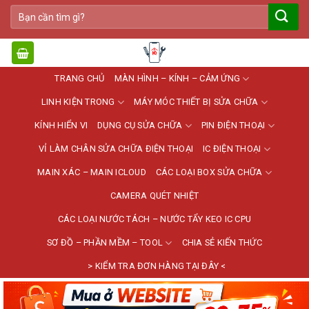
Bỏ
Tìm
qua
kiếm:
nội
dung
TRANG CHỦ
MÀN HÌNH – KÍNH – CẢM ỨNG
LINH KIỆN TRONG
MÁY MÓC THIẾT BỊ SỬA CHỮA
KÍNH HIỂN VI
DỤNG CỤ SỬA CHỮA
PIN ĐIỆN THOẠI
VỈ LÀM CHÂN SỬA CHỮA ĐIỆN THOẠI
IC ĐIỆN THOẠI
MAIN XÁC – MAIN ICLOUD
CÁC LOẠI BOX SỬA CHỮA
CAMERA QUÉT NHIỆT
CÁC LOẠI NƯỚC TÁCH – NƯỚC TẨY KEO IC CPU
SƠ ĐỒ – PHẦN MỀM – TOOL
CHIA SẺ KIẾN THỨC
> KIỂM TRA ĐƠN HÀNG TẠI ĐÂY <