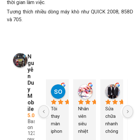
thời gian làm việc.
Tương thích nhiều dòng máy khò như QUICK 2008, 858D
và 705.
N
gu
yễ
n
Du
y
so young
My Nguyễn
Tu Nguy
2 năm trước
2 năm trước
2 năm trướ
M
ob
ile
Tôi 
Nhân 
Sửa 
Ng
5.0
thay 
viên 
chữa 
n Du
Based
màn 
siêu 
nhanh 
sửa
on
iphon
nhiệt 
chóng 
chữ
1232
e xs ở 
tình 
uy tín 
rất 
reviews