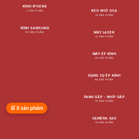
KÍNH IPHONE
KEO KHÔ OCA
7 SẢN PHẨM
18 SẢN PHẨM
KÍNH SAMSUNG
MÁY LASER
82 SẢN PHẨM
10 SẢN PHẨM
MÁY ÉP KÍNH
58 SẢN PHẨM
DỤNG CỤ ÉP KÍNH
88 SẢN PHẨM
PANH GẮP - NHÍP GẮP
76 SẢN PHẨM
🛒
0
sản phẩm
CAMERA SAU
18 SẢN PHẨM