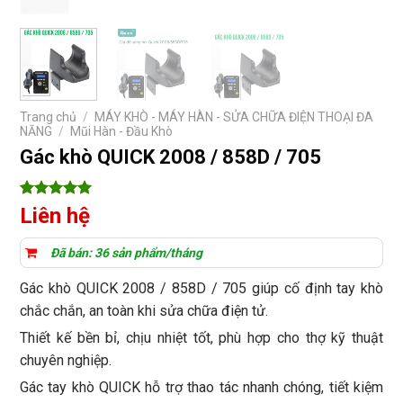
Trang chủ
/
MÁY KHÒ - MÁY HÀN - SỬA CHỮA ĐIỆN THOẠI ĐA
NĂNG
/
Mũi Hàn - Đầu Khò
Gác khò QUICK 2008 / 858D / 705
5
11
trên 5
Liên hệ
dựa trên
đánh giá
Đã bán: 36 sản phẩm/tháng
Gác khò QUICK 2008 / 858D / 705 giúp cố định tay khò
chắc chắn, an toàn khi sửa chữa điện tử.
Thiết kế bền bỉ, chịu nhiệt tốt, phù hợp cho thợ kỹ thuật
chuyên nghiệp.
Gác tay khò QUICK hỗ trợ thao tác nhanh chóng, tiết kiệm