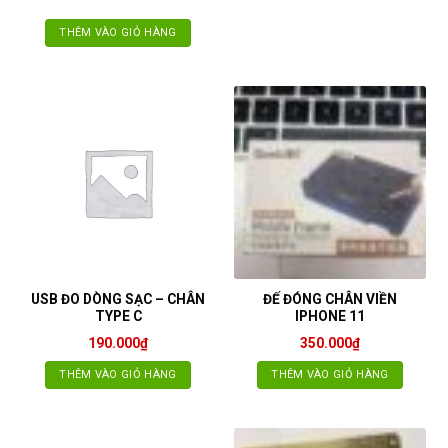
phẩm
THÊM VÀO GIỎ HÀNG
USB ĐO DÒNG SẠC – CHÂN
ĐẾ ĐÓNG CHÂN VIỀN
TYPE C
IPHONE 11
190.000
₫
350.000
₫
THÊM VÀO GIỎ HÀNG
THÊM VÀO GIỎ HÀNG