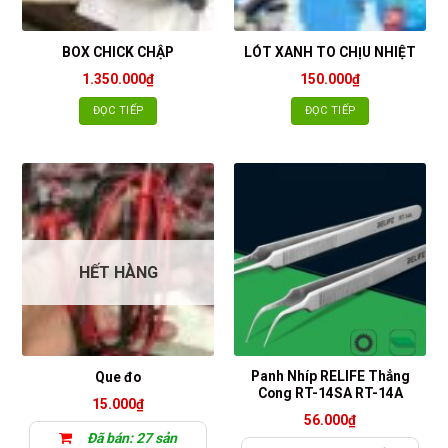
BOX CHICK CHẬP
LÓT XANH TO CHỊU NHIỆT
1.350.000
₫
150.000
₫
ĐỌC TIẾP
ĐỌC TIẾP
HẾT HÀNG
Panh Nhíp RELIFE Thẳng
Que đo
Cong RT-14SA RT-14A
15.000
₫
56.000
₫
Đã bán: 27 sản