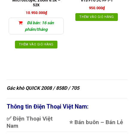
Microscope, zoom 6.5X –
V1S Pro JC FPT-1
52X
950.000
₫
10.950.000
₫
THÊM VÀO GIỎ HÀNG
Đã bán: 16 sản
phẩm/tháng
THÊM VÀO GIỎ HÀNG
Gác khò QUICK 2008 / 858D / 705
Thông tin Điện Thoại Việt Nam:
✅ Điện Thoại Việt
⭐️ Bán buôn – Bán Lẻ
Nam