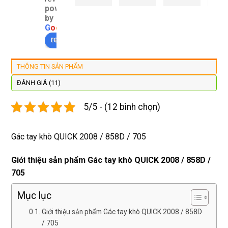
powered
đây 
thợ 
mình 
giá 
by
màn 
làm 
thay 
hợp 
G
o
o
g
l
e
xịn 
lại 
pin 
rẻ s
review us on
đẹp 
nhanh 
xsm ở 
với 
lại 
tôi sẽ 
đây 
mặt
THÔNG TIN SẢN PHẨM
còn 
quay 
giá cả 
bằn
được 
lại
hợp lí 
chu
ĐÁNH GIÁ (11)
dán cl 
pin 
. Uy 
5/5 - (12 bình chọn)
xịn 
dùng 
tín
miễn 
trâu 
phí. 
bền
Gác tay khò QUICK 2008 / 858D / 705
Rất 
tôt
Giới thiệu sản phẩm Gác tay khò QUICK 2008 / 858D /
705
Mục lục
Giới thiệu sản phẩm Gác tay khò QUICK 2008 / 858D
/ 705