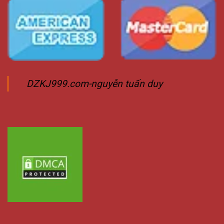
DZKJ999.com-nguyễn tuấn duy