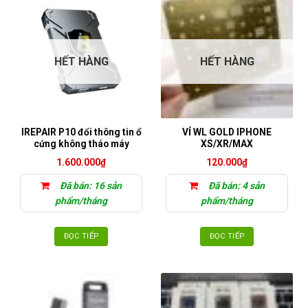
HẾT HÀNG
HẾT HÀNG
IREPAIR P10 đổi thông tin ổ
VỈ WL GOLD IPHONE
cứng không tháo máy
XS/XR/MAX
1.600.000
₫
120.000
₫
Đã bán: 16 sản
Đã bán: 4 sản
phẩm/tháng
phẩm/tháng
ĐỌC TIẾP
ĐỌC TIẾP