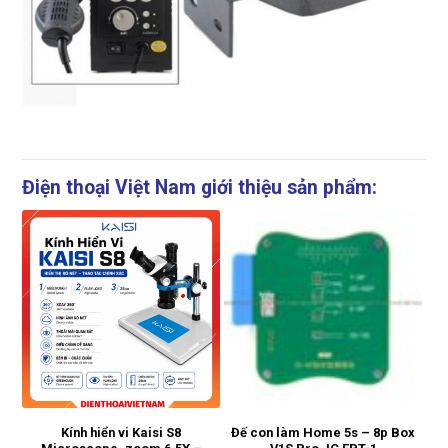
Điện thoại Việt Nam giới thiệu sản phẩm:
Kính hiển vi Kaisi S8
Đế con làm Home 5s – 8p Box
K