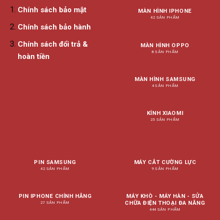
Chính sách bảo mật
MÀN HÌNH IPHONE
42 SẢN PHẨM
Chính sách bảo hành
Chính sách đổi trả &
MÀN HÌNH OPPO
8 SẢN PHẨM
hoàn tiền
MÀN HÌNH SAMSUNG
4 SẢN PHẨM
KÍNH XIAOMI
25 SẢN PHẨM
PIN SAMSUNG
MÁY CẮT CƯỜNG LỰC
42 SẢN PHẨM
9 SẢN PHẨM
PIN IPHONE CHÍNH HÃNG
MÁY KHÒ - MÁY HÀN - SỬA
CHỮA ĐIỆN THOẠI ĐA NĂNG
27 SẢN PHẨM
444 SẢN PHẨM