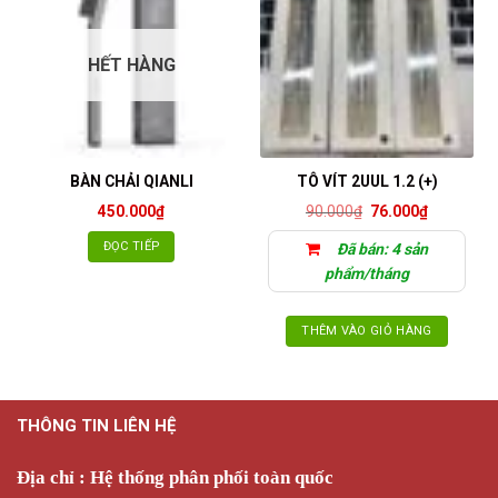
HẾT HÀNG
BÀN CHẢI QIANLI
TÔ VÍT 2UUL 1.2 (+)
Giá
Giá
450.000
₫
90.000
₫
76.000
₫
gốc
hiện
là:
tại
ĐỌC TIẾP
Đã bán: 4 sản
90.000₫.
là:
76.000₫.
phẩm/tháng
THÊM VÀO GIỎ HÀNG
THÔNG TIN LIÊN HỆ
Địa chỉ : Hệ thống phân phối toàn quốc