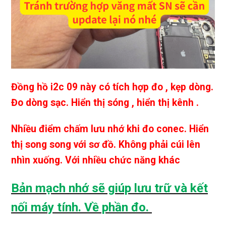
Đồng hồ i2c 09 này có tích hợp đo , kẹp dòng.
Đo dòng sạc. Hiển thị sóng , hiển thị kênh .
Nhiều điểm chấm lưu nhớ khi đo conec. Hiển
thị song song với sơ đồ. Không phải cúi lên
nhìn xuống. Với nhiều chức năng khác
Bản mạch nhớ sẽ giúp lưu trữ và kết
nối máy tính. Về phần đo.