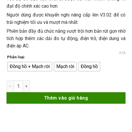
đạt độ chính xác cao hơn.
Người dùng được khuyến nghị nâng cấp lên V3.02 để có
trải nghiệm tối ưu và mượt mà nhất.
Phiên bản đầy đủ chức năng vượt trội hơn bản rút gọn nhờ
tích hợp thêm các dải đo tự động, điện trở, điện dung và
điện áp AC.
XÓA
Phân loại
Đồng hồ + Mạch rời
Mạch rời
Đồng hồ
Đồng hồ i2C C09 + Bảng mạch V3.02 mới Waveform Meter hiển th
Thêm vào giỏ hàng