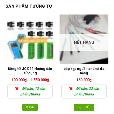
SẢN PHẨM TƯƠNG TỰ
HẾT HÀNG
Đồng hồ JC D11 Hướng dẫn
cáp kẹp nguồn androi đa
sử dụng
năng
Khoảng
100.000
₫
–
1.550.000
₫
160.000
₫
giá:
từ
Đã bán: 13 sản
Đã bán: 22 sản
100.000₫
đến
phẩm/tháng
phẩm/tháng
1.550.000₫
CHỌN
ĐỌC TIẾP
Sản