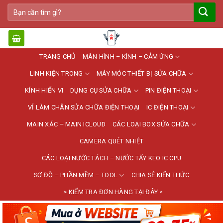
Bỏ
Tìm
qua
kiếm:
nội
dung
TRANG CHỦ
MÀN HÌNH – KÍNH – CẢM ỨNG
LINH KIỆN TRONG
MÁY MÓC THIẾT BỊ SỬA CHỮA
KÍNH HIỂN VI
DỤNG CỤ SỬA CHỮA
PIN ĐIỆN THOẠI
VỈ LÀM CHÂN SỬA CHỮA ĐIỆN THOẠI
IC ĐIỆN THOẠI
MAIN XÁC – MAIN ICLOUD
CÁC LOẠI BOX SỬA CHỮA
CAMERA QUÉT NHIỆT
CÁC LOẠI NƯỚC TÁCH – NƯỚC TẨY KEO IC CPU
SƠ ĐỒ – PHẦN MỀM – TOOL
CHIA SẺ KIẾN THỨC
> KIỂM TRA ĐƠN HÀNG TẠI ĐÂY <