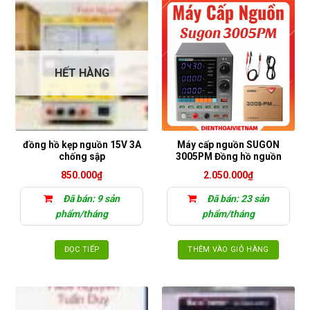
HẾT HÀNG
đồng hồ kẹp nguồn 15V 3A
Máy cấp nguồn SUGON
chống sập
3005PM Đồng hồ nguồn
850.000
₫
2.050.000
₫
Đã bán: 9 sản
Đã bán: 23 sản
phẩm/tháng
phẩm/tháng
ĐỌC TIẾP
THÊM VÀO GIỎ HÀNG