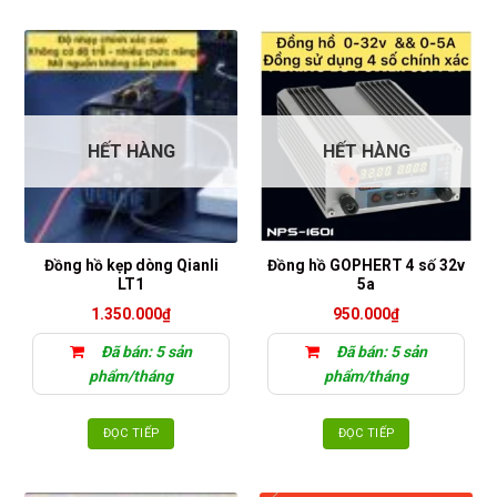
phẩm
này
có
nhiều
biến
thể.
HẾT HÀNG
HẾT HÀNG
Các
tùy
chọn
có
thể
Đồng hồ kẹp dòng Qianli
Đồng hồ GOPHERT 4 số 32v
được
LT1
5a
chọn
1.350.000
₫
950.000
₫
trên
trang
Đã bán: 5 sản
Đã bán: 5 sản
sản
phẩm/tháng
phẩm/tháng
phẩm
ĐỌC TIẾP
ĐỌC TIẾP