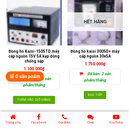
HẾT HÀNG
Đồng hồ Kaisi-1505TD máy
Đồng hồ kaisi 3005D+ máy
cấp nguồn 15V 5A kẹp dòng
cấp nguồn 30v5A
chống sập
1.750.000
₫
1.100.000
₫
Đã bán: 2 sản
🛒
0
sản phẩm
Đã bán: 26 sản
phẩm/tháng
phẩm/tháng
ĐỌC TIẾP
THÊM VÀO GIỎ HÀNG
Trang chủ
Facebook
Gọi điện
Chat
YouTube