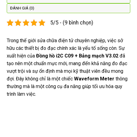
dán cl 
pin 
. Uy 
ĐÁNH GIÁ (0)
xịn 
dùng 
tín
miễn 
trâu 
5/5 - (9 bình chọn)
phí. 
bền
Rất 
Trong thế giới sửa chữa điện tử chuyên nghiệp, việc sở
tôt
hữu các thiết bị đo đạc chính xác là yếu tố sống còn. Sự
xuất hiện của
Đồng hồ i2C C09 + Bảng mạch V3.02
đã
tạo nên một chuẩn mực mới, mang đến khả năng đo đạc
vượt trội và sự ổn định mà mọi kỹ thuật viên đều mong
đợi. Đây không chỉ là một chiếc
Waveform Meter
thông
thường mà là một công cụ đa năng giúp tối ưu hóa quy
trình làm việc.