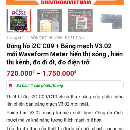
Trang chủ
/
ĐỒNG HỒ NGUỒN - KẸP DÒNG
Đồng hồ i2C C09 + Bảng mạch V3.02
mới Waveform Meter hiển thị sóng , hiển
thị kênh, đo đi ốt, đo điện trở
Khoảng
720.000
–
1.750.000
₫
₫
giá:
từ
Đã bán: 1 sản phẩm/tháng
720.000₫
Thiết bị đo i2C C09/C10 chính thức nâng cấp phần cứng
đến
lên phiên bản bảng mạch V3.02 mới nhất.
1.750.000₫
Phiên bản V3.02 mang lại hiệu suất hoạt động ổn định,
mượt mà và khả năng tương thích mạnh mẽ hơn.
Tốc độ đo đạc của thiết bị được cải tiến nhanh chóng và