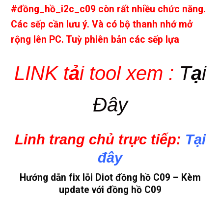
#đồng_hồ_i2c_c09 còn rất nhiều chức năng.
Các sếp cần lưu ý. Và có bộ thanh nhớ mở
rộng lên PC. Tuỳ phiên bản các sếp lựa
LINK t
ả
i tool xem :
T
ạ
i
Đây
Linh trang chủ trực tiếp:
Tại
đây
Hướng dẫn fix lỗi Diot đồng hồ C09 – Kèm
update với đồng hồ C09