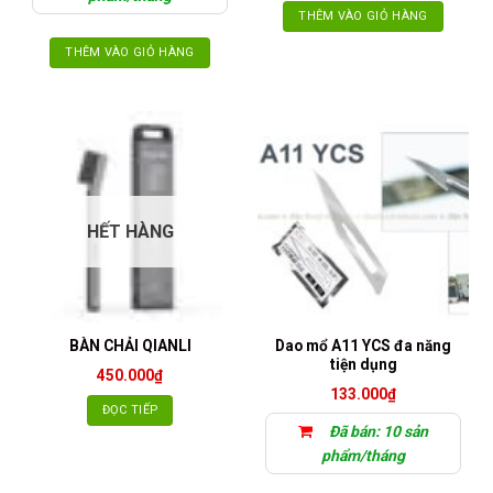
THÊM VÀO GIỎ HÀNG
THÊM VÀO GIỎ HÀNG
HẾT HÀNG
Dao mổ A11 YCS đa năng
BÀN CHẢI QIANLI
tiện dụng
450.000
₫
133.000
₫
ĐỌC TIẾP
Đã bán: 10 sản
phẩm/tháng