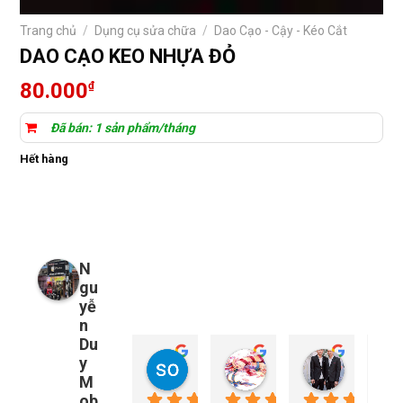
Trang chủ
/
Dụng cụ sửa chữa
/
Dao Cạo - Cậy - Kéo Cắt
DAO CẠO KEO NHỰA ĐỎ
80.000
₫
Đã bán: 1 sản phẩm/tháng
Hết hàng
N
gu
yễ
n
Du
y
so young
My Nguyễn
Tu Nguy
1 năm trước
2 năm trước
2 năm trướ
M
ob