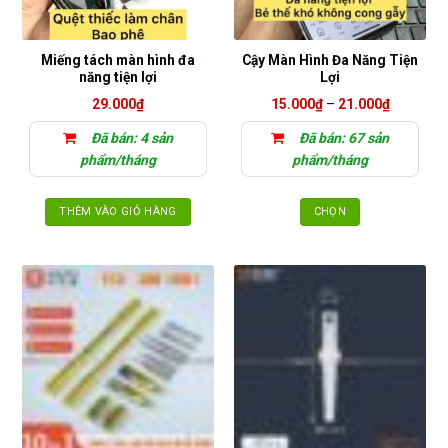
Miếng tách màn hình đa
Cậy Màn Hình Đa Năng Tiện
năng tiện lợi
Lợi
Khoảng
29.000
₫
15.000
₫
–
21.000
₫
giá:
từ
Đã bán: 4 sản
Đã bán: 67 sản
15.000₫
đến
phẩm/tháng
phẩm/tháng
21.000₫
THÊM VÀO GIỎ HÀNG
CHỌN
Sản
phẩm
này
có
nhiều
biến
thể.
Các
tùy
chọn
có