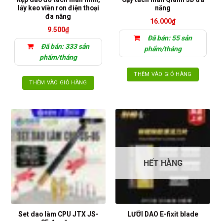
lấy keo viền ron điện thoại
năng
đa năng
16.000
₫
9.500
₫
Đã bán: 55 sản
Đã bán: 333 sản
phẩm/tháng
phẩm/tháng
THÊM VÀO GIỎ HÀNG
THÊM VÀO GIỎ HÀNG
HẾT HÀNG
Set dao làm CPU JTX JS-
LƯỠI DAO E-fixit blade