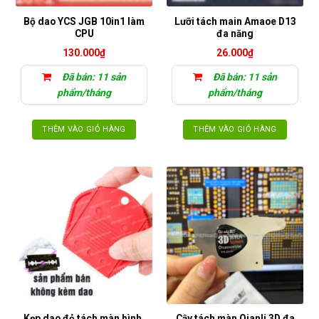
thể
Bộ dao YCS JGB 10in1 làm
Lưỡi tách main Amaoe D13
được
CPU
đa năng
chọn
130.000
₫
26.000
₫
trên
trang
Đã bán: 11 sản
Đã bán: 11 sản
sản
phẩm/tháng
phẩm/tháng
phẩm
THÊM VÀO GIỎ HÀNG
THÊM VÀO GIỎ HÀNG
Kẹp dao đỏ tách màn hình,
Cậy tách màn Qianli 3D đa