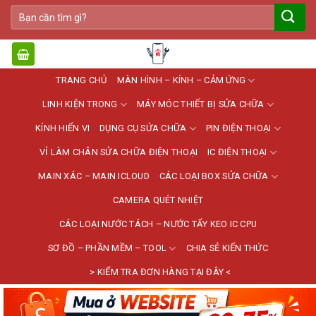
Bỏ
Tìm
qua
kiếm:
nội
dung
TRANG CHỦ
MÀN HÌNH – KÍNH – CẢM ỨNG
LINH KIỆN TRONG
MÁY MÓC THIẾT BỊ SỬA CHỮA
KÍNH HIỂN VI
DỤNG CỤ SỬA CHỮA
PIN ĐIỆN THOẠI
VỈ LÀM CHÂN SỬA CHỮA ĐIỆN THOẠI
IC ĐIỆN THOẠI
MAIN XÁC – MAIN ICLOUD
CÁC LOẠI BOX SỬA CHỮA
CAMERA QUÉT NHIỆT
CÁC LOẠI NƯỚC TÁCH – NƯỚC TẨY KEO IC CPU
SƠ ĐỒ – PHẦN MỀM – TOOL
CHIA SẺ KIẾN THỨC
> KIỂM TRA ĐƠN HÀNG TẠI ĐÂY <