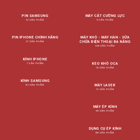
PIN SAMSUNG
MÁY CẮT CƯỜNG LỰC
42 SẢN PHẨM
9 SẢN PHẨM
PIN IPHONE CHÍNH HÃNG
MÁY KHÒ - MÁY HÀN - SỬA
CHỮA ĐIỆN THOẠI ĐA NĂNG
27 SẢN PHẨM
444 SẢN PHẨM
KÍNH IPHONE
KEO KHÔ OCA
7 SẢN PHẨM
18 SẢN PHẨM
KÍNH SAMSUNG
MÁY LASER
82 SẢN PHẨM
10 SẢN PHẨM
MÁY ÉP KÍNH
58 SẢN PHẨM
DỤNG CỤ ÉP KÍNH
88 SẢN PHẨM