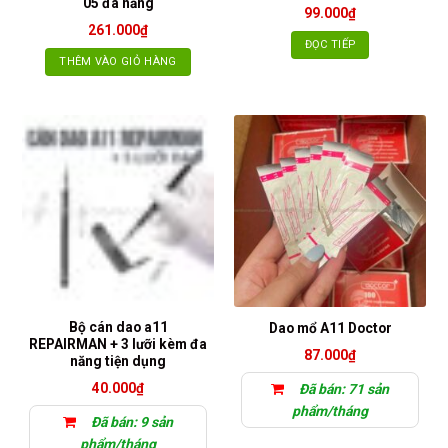
05 đa năng
99.000
₫
261.000
₫
ĐỌC TIẾP
THÊM VÀO GIỎ HÀNG
Bộ cán dao a11
Dao mổ A11 Doctor
REPAIRMAN + 3 lưỡi kèm đa
87.000
₫
năng tiện dụng
40.000
₫
Đã bán: 71 sản
phẩm/tháng
Đã bán: 9 sản
phẩm/tháng