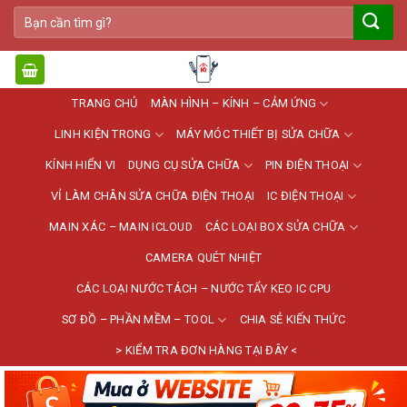
Bỏ
Tìm
qua
kiếm:
nội
dung
TRANG CHỦ
MÀN HÌNH – KÍNH – CẢM ỨNG
LINH KIỆN TRONG
MÁY MÓC THIẾT BỊ SỬA CHỮA
KÍNH HIỂN VI
DỤNG CỤ SỬA CHỮA
PIN ĐIỆN THOẠI
VỈ LÀM CHÂN SỬA CHỮA ĐIỆN THOẠI
IC ĐIỆN THOẠI
MAIN XÁC – MAIN ICLOUD
CÁC LOẠI BOX SỬA CHỮA
CAMERA QUÉT NHIỆT
CÁC LOẠI NƯỚC TÁCH – NƯỚC TẨY KEO IC CPU
SƠ ĐỒ – PHẦN MỀM – TOOL
CHIA SẺ KIẾN THỨC
> KIỂM TRA ĐƠN HÀNG TẠI ĐÂY <