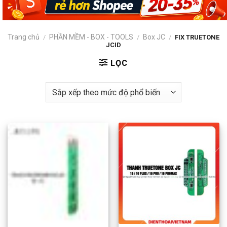
Trang chủ
PHẦN MỀM - BOX - TOOLS
Box JC
/
/
/
FIX TRUETONE
JCID
LỌC