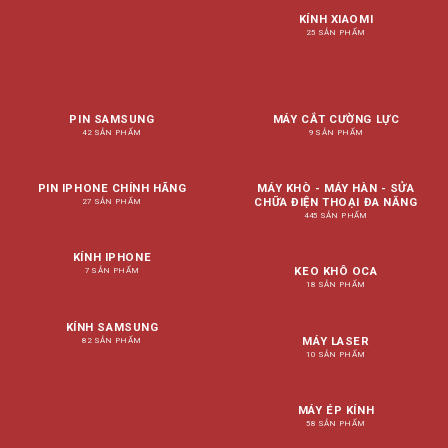
KÍNH XIAOMI
25 SẢN PHẨM
PIN SAMSUNG
MÁY CẮT CƯỜNG LỰC
42 SẢN PHẨM
9 SẢN PHẨM
PIN IPHONE CHÍNH HÃNG
MÁY KHÒ - MÁY HÀN - SỬA
CHỮA ĐIỆN THOẠI ĐA NĂNG
27 SẢN PHẨM
445 SẢN PHẨM
KÍNH IPHONE
KEO KHÔ OCA
7 SẢN PHẨM
18 SẢN PHẨM
KÍNH SAMSUNG
MÁY LASER
82 SẢN PHẨM
10 SẢN PHẨM
MÁY ÉP KÍNH
58 SẢN PHẨM