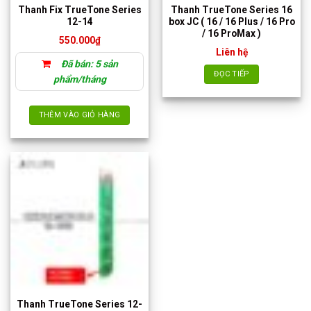
Thanh Fix TrueTone Series
Thanh TrueTone Series 16
12-14
box JC ( 16 / 16 Plus / 16 Pro
/ 16 ProMax )
550.000
₫
Liên hệ
Đã bán: 5 sản
ĐỌC TIẾP
phẩm/tháng
THÊM VÀO GIỎ HÀNG
Thanh TrueTone Series 12-