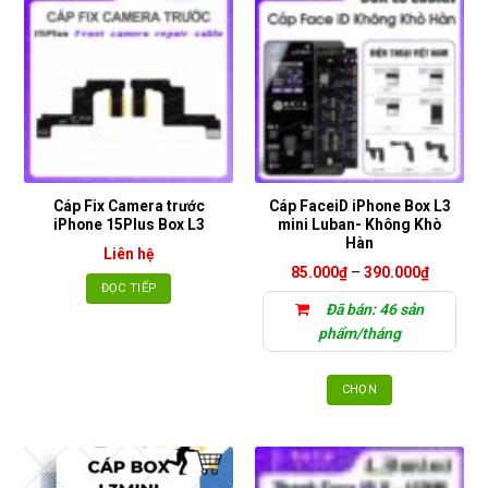
Cáp Fix Camera trước
Cáp FaceiD iPhone Box L3
iPhone 15Plus Box L3
mini Luban- Không Khò
Hàn
Liên hệ
Khoảng
85.000
₫
–
390.000
₫
giá:
ĐỌC TIẾP
từ
Đã bán: 46 sản
85.000₫
đến
phẩm/tháng
390.000
CHỌN
Sản
phẩm
này
có