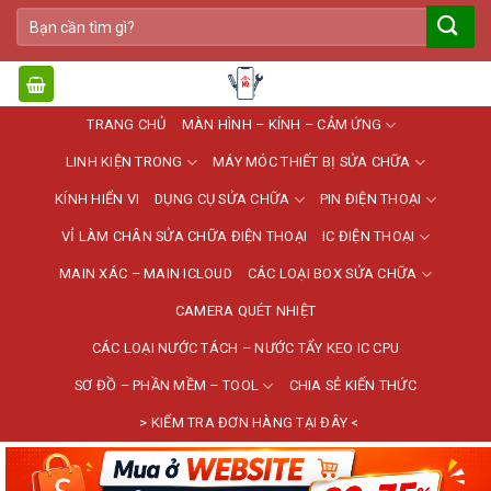
Bỏ
Tìm
qua
kiếm:
nội
dung
TRANG CHỦ
MÀN HÌNH – KÍNH – CẢM ỨNG
LINH KIỆN TRONG
MÁY MÓC THIẾT BỊ SỬA CHỮA
KÍNH HIỂN VI
DỤNG CỤ SỬA CHỮA
PIN ĐIỆN THOẠI
VỈ LÀM CHÂN SỬA CHỮA ĐIỆN THOẠI
IC ĐIỆN THOẠI
MAIN XÁC – MAIN ICLOUD
CÁC LOẠI BOX SỬA CHỮA
CAMERA QUÉT NHIỆT
CÁC LOẠI NƯỚC TÁCH – NƯỚC TẨY KEO IC CPU
SƠ ĐỒ – PHẦN MỀM – TOOL
CHIA SẺ KIẾN THỨC
> KIỂM TRA ĐƠN HÀNG TẠI ĐÂY <