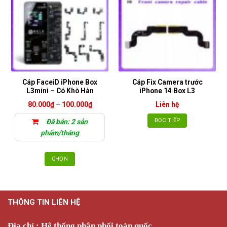
Cáp FaceiD iPhone Box
Cáp Fix Camera trước
L3mini – Có Khò Hàn
iPhone 14 Box L3
Khoảng
80.000
₫
–
100.000
₫
Liên hệ
giá:
từ
ĐỌC TIẾP
Đã bán: 2 sản
80.000₫
đến
phẩm/tháng
100.000₫
CHỌN
Sản
phẩm
này
THÔNG TIN LIÊN HỆ
có
nhiều
biến
Địa chỉ : Hệ thống phân phối toàn quốc