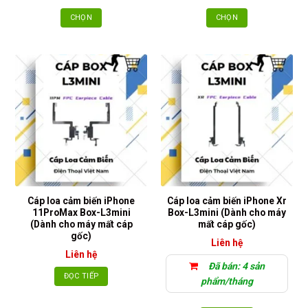
CHỌN
CHỌN
Sản
Sản
phẩm
phẩm
này
này
có
có
nhiều
nhiều
biến
biến
thể.
thể.
Các
Các
tùy
tùy
chọn
chọn
có
có
thể
thể
Cáp loa cảm biến iPhone
Cáp loa cảm biến iPhone Xr
được
được
11ProMax Box-L3mini
Box-L3mini (Dành cho máy
chọn
chọn
(Dành cho máy mất cáp
mất cáp gốc)
gốc)
trên
trên
Liên hệ
trang
trang
Liên hệ
sản
sản
Đã bán: 4 sản
ĐỌC TIẾP
phẩm
phẩm
phẩm/tháng