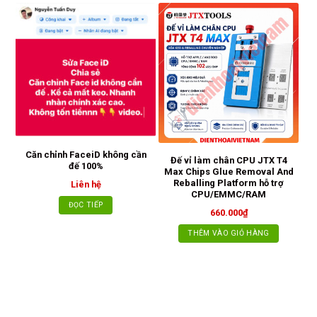
Căn chỉnh FaceiD không cần
Đế vỉ làm chân CPU JTX T4
đế 100%
Max Chips Glue Removal And
Reballing Platform hỗ trợ
Liên hệ
CPU/EMMC/RAM
ĐỌC TIẾP
660.000
₫
THÊM VÀO GIỎ HÀNG