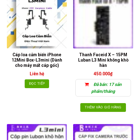
nhiều
biến
thể.
Các
tùy
chọn
có
thể
Cáp loa cảm biến iPhone
Thanh Faceid X – 15PM
được
12Mini Box-L3mini (Dành
Luban L3 Mini không khò
chọn
cho máy mất cáp gốc)
hàn
trên
Liên hệ
450.000
₫
trang
sản
ĐỌC TIẾP
Đã bán: 17 sản
phẩm
phẩm/tháng
THÊM VÀO GIỎ HÀNG