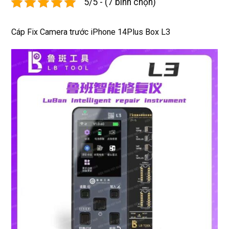
5/5 - (7 bình chọn)
xịn 
dùng 
tín
miễn 
trâu 
phí. 
bền
Cáp Fix Camera trước iPhone 14Plus Box L3
Rất 
tôt