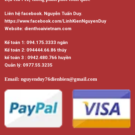
thể.
Các
Liên hệ facebook. Nguyễn Tuấn Duy.
tùy
https://www.facebook.com/LinhKienNguyenDuy
chọn
Website: dienthoaivietnam.com
có
thể
Kế toán 1: 094.175.3333 ngân
được
chọn
Kế toán 2: 094444.66.86 thúy
trên
kế toán 3 : 0942.480.766 huyền
trang
Quản lý: 0977.55.3235
sản
phẩm
Email:
nguyenduy76dienbien@gmail.com