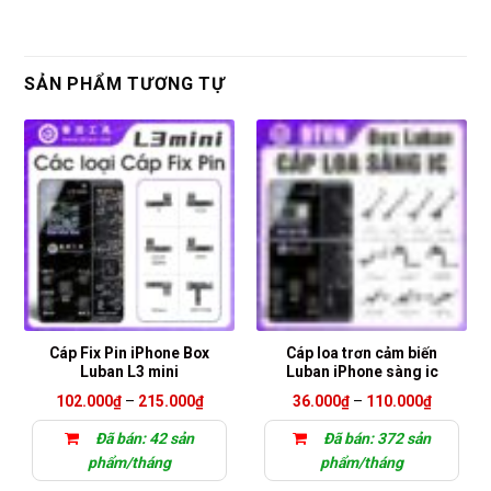
SẢN PHẨM TƯƠNG TỰ
Cáp Fix Pin iPhone Box
Cáp loa trơn cảm biến
Luban L3 mini
Luban iPhone sàng ic
Khoảng
Khoảng
102.000
₫
–
215.000
₫
36.000
₫
–
110.000
₫
giá:
giá:
từ
từ
Đã bán: 42 sản
Đã bán: 372 sản
102.000₫
36.000₫
đến
đến
phẩm/tháng
phẩm/tháng
215.000₫
110.000