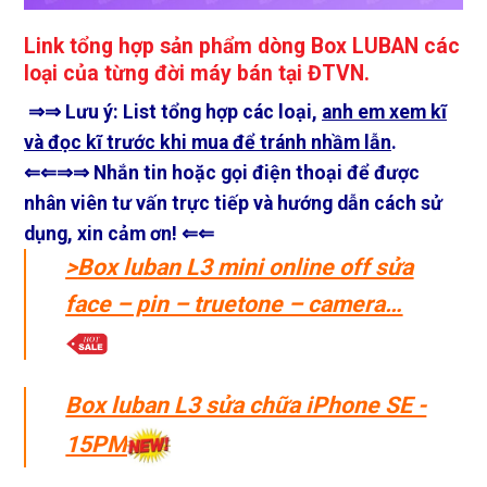
Link tổng hợp sản phẩm dòng Box LUBAN các
loại của từng đời máy bán tại ĐTVN.
⇒⇒ Lưu ý: List tổng hợp các loại,
anh em xem kĩ
và đọc kĩ trước khi mua để tránh nhầm lẫn
.
⇐⇐
⇒⇒ Nhắn tin hoặc gọi điện thoại để được
nhân viên tư vấn trực tiếp và hướng dẫn cách sử
dụng, xin cảm ơn! ⇐⇐
>
Box luban L3 mini online off sửa
face – pin – truetone – camera…
Box luban L3 sửa chữa iPhone SE -
15PM