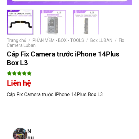
Trang chủ
/
PHẦN MỀM - BOX - TOOLS
/
Box LUBAN
/
Fix
Camera Luban
Cáp Fix Camera trước iPhone 14Plus
Box L3
5
9
trên 5
Liên hệ
dựa trên
đánh giá
Cáp Fix Camera trước iPhone 14Plus Box L3
N
gu