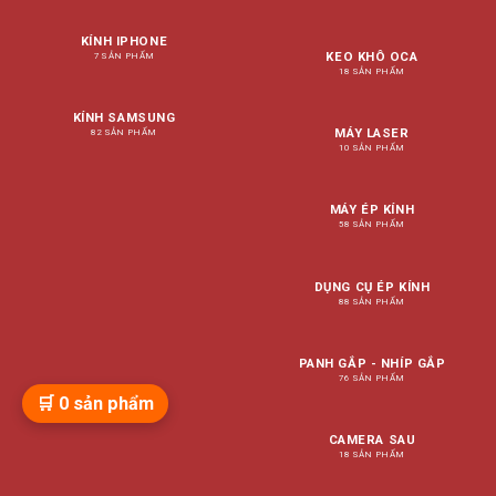
KÍNH IPHONE
KEO KHÔ OCA
7 SẢN PHẨM
18 SẢN PHẨM
KÍNH SAMSUNG
MÁY LASER
82 SẢN PHẨM
10 SẢN PHẨM
MÁY ÉP KÍNH
58 SẢN PHẨM
DỤNG CỤ ÉP KÍNH
88 SẢN PHẨM
PANH GẮP - NHÍP GẮP
76 SẢN PHẨM
🛒
0
sản phẩm
CAMERA SAU
18 SẢN PHẨM