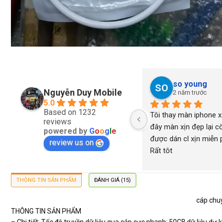
so young
Nguyễn Duy Mobile
2 năm trước
5.0
Based on 1232
Tôi thay màn iphone xs
reviews
đây màn xịn đẹp lại cò
powered by
G
o
o
g
l
e
được dán cl xịn miễn ph
review us on
Rất tôt
THÔNG TIN SẢN PHẨM
ĐÁNH GIÁ (15)
cáp chuy
THÔNG TIN SẢN PHẨM
– Chi tiết: Tốc độ truyền dữ liệu qua cáp cực nhanh: 50GB dữ liệu dự 