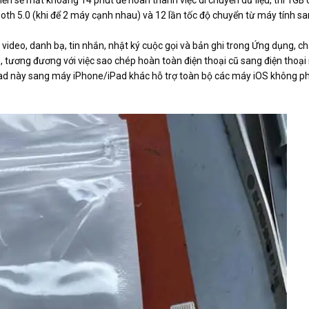
oth 5.0 (khi để 2 máy cạnh nhau) và 12 lần tốc độ chuyển từ máy tính s
h, video, danh bạ, tin nhắn, nhật ký cuộc gọi và bản ghi trong Ứng dụng, 
, tương đương với việc sao chép hoàn toàn điện thoại cũ sang điện thoại
ad này sang máy iPhone/iPad khác hỗ trợ toàn bộ các máy iOS không ph