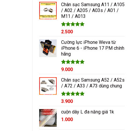
5 sao
Chân sạc Samsung A11 / A105
/ A02 / A205 / A03s / A01 /
M11 / A013
Được xếp
2.500
hạng
5.00
5 sao
Cường lực iPhone Weva từ
iPhone 6 - iPhone 17 PM chính
hãng
Được xếp
9.000
hạng
5.00
5 sao
Chân sạc Samsung A52 / A52s
/ A72 / A33 / A73 dùng chung
Được xếp
3.900
hạng
5.00
5 sao
cuộn dây L đa năng giá 1k
1.000