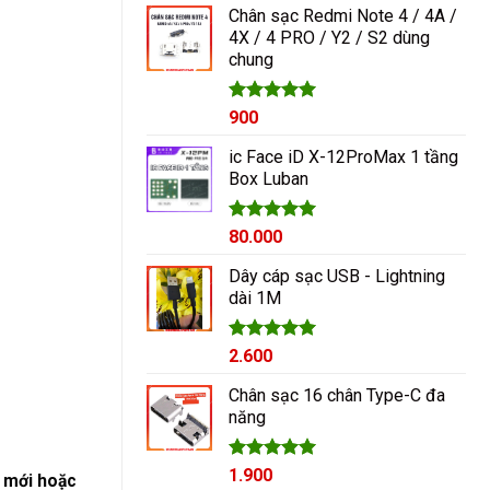
Chân sạc Redmi Note 4 / 4A /
4X / 4 PRO / Y2 / S2 dùng
chung
Được xếp
900
hạng
5.00
5 sao
ic Face iD X-12ProMax 1 tầng
Box Luban
Được xếp
80.000
hạng
5.00
5 sao
Dây cáp sạc USB - Lightning
dài 1M
Được xếp
2.600
hạng
5.00
5 sao
Chân sạc 16 chân Type-C đa
năng
Được xếp
1.900
p mới hoặc