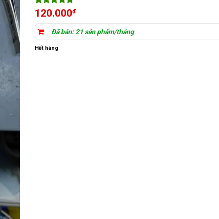
5
10
trên 5
120.000
₫
dựa trên
đánh giá
Đã bán: 21 sản phẩm/tháng
Hết hàng