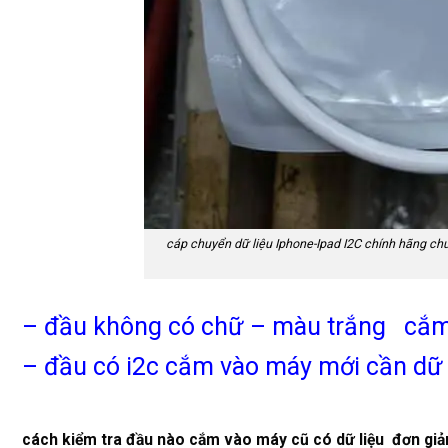
cáp chuyển dữ liệu Iphone-Ipad I2C chính hãng chuyê
– đầu không có chữ – màu trắng cắm
– đầu có i2c cắm vào máy mới cần dữ
cách kiểm tra đầu nào cắm vào máy cũ có dữ liệu đơn giả