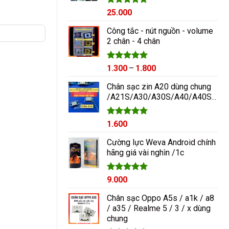
Được xếp
25.000
hạng
5.00
5 sao
Công tắc - nút nguồn - volume
2 chân - 4 chân
Được xếp
Khoảng
1.300
–
1.800
hạng
5.00
giá:
5 sao
Chân sạc zin A20 dùng chung
từ
/A21S/A30/A30S/A40/A40S/A50/A60/A70/M10/M20
1.300₫
đến
1.800₫
Được xếp
1.600
hạng
5.00
5 sao
Cường lực Weva Android chính
hãng giá vài nghìn /1c
Được xếp
9.000
hạng
5.00
5 sao
Chân sạc Oppo A5s / a1k / a8
/ a35 / Realme 5 / 3 / x dùng
chung