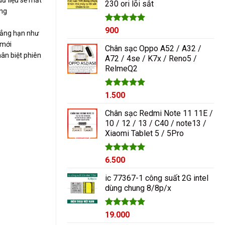
230 ori lõi sắt
1.000₫.
ang
Được xếp
900
chẳng hạn như
hạng
5.00
 mới
5 sao
Chân sạc Oppo A52 / A32 /
ân biệt phiên
A72 / 4se / K7x / Reno5 /
RelmeQ2
Được xếp
1.500
hạng
5.00
5 sao
Chân sạc Redmi Note 11 11E /
10 / 12 / 13 / C40 / note13 /
Xiaomi Tablet 5 / 5Pro
Được xếp
6.500
hạng
5.00
5 sao
ic 77367-1 công suất 2G intel
dùng chung 8/8p/x
Được xếp
19.000
hạng
5.00