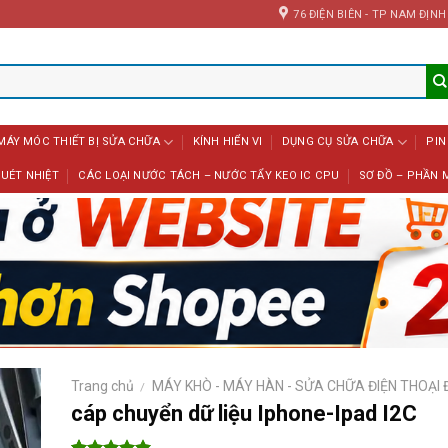
76 ĐIỆN BIÊN - TP NAM ĐỊNH
MÁY MÓC THIẾT BỊ SỬA CHỮA
KÍNH HIỂN VI
DỤNG CỤ SỬA CHỮA
PIN
UÉT NHIỆT
CÁC LOẠI NƯỚC TÁCH – NƯỚC TẨY KEO IC CPU
SƠ ĐỒ – PHẦN 
Trang chủ
MÁY KHÒ - MÁY HÀN - SỬA CHỮA ĐIỆN THOẠI
/
cáp chuyển dữ liệu Iphone-Ipad I2C