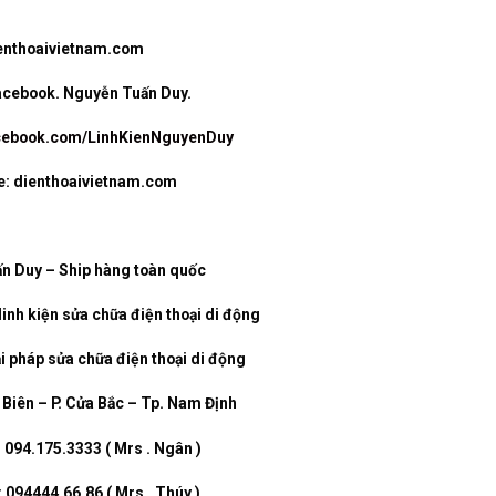
enthoaivietnam.com
facebook. Nguyễn Tuấn Duy.
acebook.com/LinhKienNguyenDuy
e: dienthoaivietnam.com
n Duy – Ship hàng toàn quốc
linh kiện sửa chữa điện thoại di động
i pháp sửa chữa điện thoại di động
n Biên – P. Cửa Bắc – Tp. Nam Định
: 094.175.3333 ( Mrs . Ngân )
: 094444.66.86 ( Mrs . Thúy )