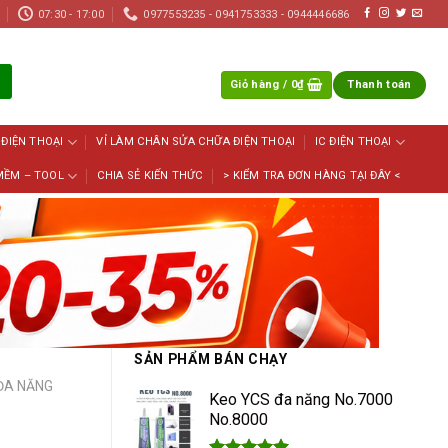
07:30 - 17:00
0977553235 - 0941753333 - 0944446686
Giỏ hàng /
0
₫
Thanh toán
 ĐIỆN THOẠI
VỈ LÀM CHÂN SỬA CHỮA ĐIỆN THOẠI
IC ĐIỆN THOẠI
MỀM – TOOL
CHIA SẺ KIẾN THỨC
> KIỂM TRA ĐƠN HÀNG TẠI ĐÂY <
SẢN PHẨM BÁN CHẠY
 ĐA NĂNG
Keo YCS đa năng No.7000
No.8000