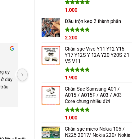
Được xếp
1.000
hạng
5.00
5 sao
Đầu trộn keo 2 thành phần
Được xếp
2.200
hạng
5.00
5 sao
Chân sạc Vivo Y11 Y12 Y15
Cham Ha
Y17 Y12S Y 12A Y20 Y20S Z1
2 năm trước
2 năm trước
V5 V11
g uy 
Nguyễn Duy sửa chữa rất 
Có con máy 8pl nát b
Được xếp
1.900
 ở đây 
tốt giá hợp lí rẻ so với mặt 
kính mang qua nguyễ
hạng
5.00
trâu 
bằng chung. Uy tín
ép lại kính là đẹp nh
5 sao
Chân Sạc Samsung A01 /
ngayyy. Đẹp lắm
A015 / A015F / A03 / A03
Core chung nhiều đời
Giá
Được xếp
Giá
1.000
hạng
5.00
gốc
hiện
5 sao
Chân sạc micro Nokia 105 /
là:
tại
N225 2017/ Nokia 220/ Nokia
1.200₫.
là:
dữ liệu sẽ mất