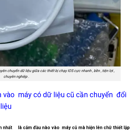
n chuyển dữ liệu giữa các thiết bị chạy IOS cực nhanh , bền , tiện lợi ,
chuyên nghiệp .
 vào máy có dữ liệu cũ cần chuyển đổi
 liệu
n nhất là cắm đầu nào vào máy cũ mà hiện lên chữ thiết lậ