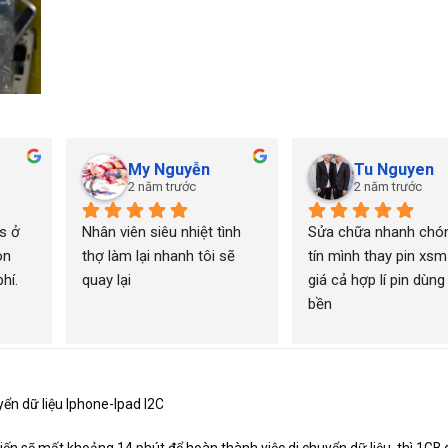
My Nguyễn
Tu Nguyen
2 năm trước
2 năm trước
 ở 
Nhân viên siêu nhiệt tình 
Sửa chữa nhanh chón
n 
thợ làm lại nhanh tôi sẽ 
tín mình thay pin xsm
í. 
quay lại
giá cả hợp lí pin dùng 
bền
ển dữ liệu Iphone-Ipad I2C
kiến sẽ mất khoảng 14 phút để hoàn thành việc di chuyển dữ liệu, thì 1GB 