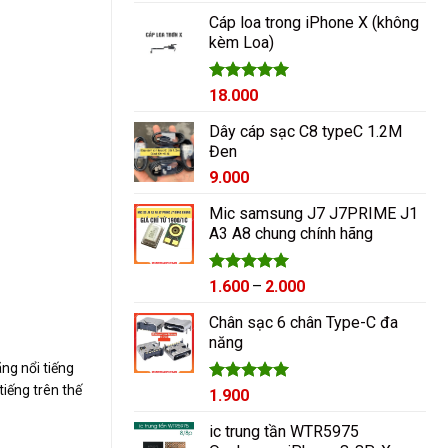
hạng
5.00
5 sao
Cáp loa trong iPhone X (không
kèm Loa)
Được xếp
18.000
hạng
5.00
5 sao
Dây cáp sạc C8 typeC 1.2M
Đen
9.000
Mic samsung J7 J7PRIME J1
A3 A8 chung chính hãng
Được xếp
Khoảng
1.600
–
2.000
hạng
5.00
giá:
5 sao
Chân sạc 6 chân Type-C đa
từ
năng
1.600₫
ng nổi tiếng
đến
2.000₫
iếng trên thế
Được xếp
1.900
hạng
5.00
5 sao
ic trung tần WTR5975