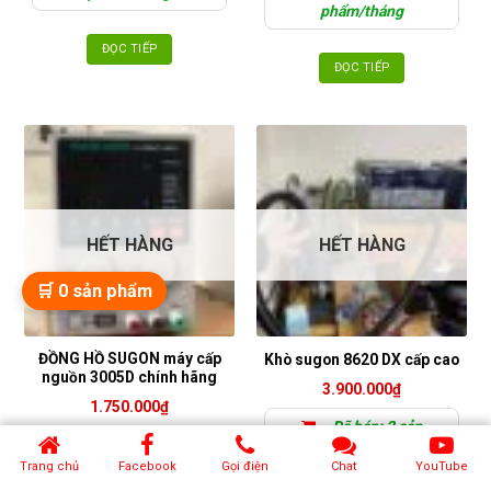
phẩm/tháng
ĐỌC TIẾP
ĐỌC TIẾP
HẾT HÀNG
HẾT HÀNG
🛒
0
sản phẩm
ĐỒNG HỒ SUGON máy cấp
Khò sugon 8620 DX cấp cao
nguồn 3005D chính hãng
3.900.000
₫
1.750.000
₫
Đã bán: 2 sản
ĐỌC TIẾP
phẩm/tháng
Trang chủ
Facebook
Gọi điện
Chat
YouTube