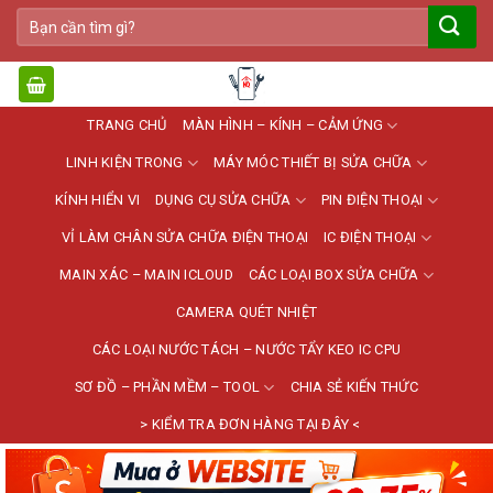
Bỏ
Tìm
qua
kiếm:
nội
dung
TRANG CHỦ
MÀN HÌNH – KÍNH – CẢM ỨNG
LINH KIỆN TRONG
MÁY MÓC THIẾT BỊ SỬA CHỮA
KÍNH HIỂN VI
DỤNG CỤ SỬA CHỮA
PIN ĐIỆN THOẠI
VỈ LÀM CHÂN SỬA CHỮA ĐIỆN THOẠI
IC ĐIỆN THOẠI
MAIN XÁC – MAIN ICLOUD
CÁC LOẠI BOX SỬA CHỮA
CAMERA QUÉT NHIỆT
CÁC LOẠI NƯỚC TÁCH – NƯỚC TẨY KEO IC CPU
SƠ ĐỒ – PHẦN MỀM – TOOL
CHIA SẺ KIẾN THỨC
> KIỂM TRA ĐƠN HÀNG TẠI ĐÂY <