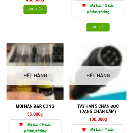
480.000
₫
Đã bán: 2 sản
ĐỌC TIẾP
phẩm/tháng
ĐỌC TIẾP
HẾT HÀNG
HẾT HÀNG
TAY HÀN 5 CHÂN ĐỰC
MŨI HÀN B&R CONG
(DẠNG CHÂN CẮM)
55.000
₫
100.000
₫
Đã bán: 9 sản
Đã bán: 1 sản
phẩm/tháng