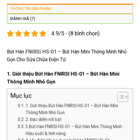
lại 
tôi sẽ 
đây 
mặt
THÔNG TIN SẢN PHẨM
còn 
quay 
giá cả 
bằn
được 
lại
hợp lí 
chu
ĐÁNH GIÁ (7)
dán cl 
pin 
. Uy 
4.9/5 - (8 bình chọn)
xịn 
dùng 
tín
miễn 
trâu 
phí. 
bền
Bút Hàn FNIRSI HS-01 – Bút Hàn Mini Thông Minh Nhỏ
Rất 
Gọn Cho Sửa Chữa Điện Tử
tôt
1. Giới thiệu Bút Hàn FNIRSI HS-01 – Bút Hàn Mini
Thông Minh Nhỏ Gọn
Mục lục
1. Giới thiệu Bút Hàn FNIRSI HS-01 – Bút Hàn Mini
Thông Minh Nhỏ Gọn
2. Đặc điểm nổi bật
3.Bút Hàn FNIRSI HS-01 – Bút Hàn Mini Thông Minh :
Hiệu suất & tính năng