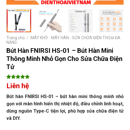
Trang chủ
/
MÁY KHÒ - MÁY HÀN - SỬA CHỮA ĐIỆN THOẠI ĐA
NĂNG
Bút Hàn FNIRSI HS-01 – Bút Hàn Mini
Thông Minh Nhỏ Gọn Cho Sửa Chữa Điện
Tử
5
7
trên 5
Liên hệ
dựa trên
đánh giá
Bút hàn FNIRSI HS-01 – bút hàn mini thông minh nhỏ
gọn với màn hình hiển thị nhiệt độ, điều chỉnh linh hoạt,
dùng nguồn Type-C tiện lợi, phù hợp sửa chữa điện tử
và DIY.