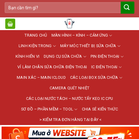
Bỏ
Tìm
qua
kiếm:
nội
dung
TRANG CHỦ
MÀN HÌNH – KÍNH – CẢM ỨNG
LINH KIỆN TRONG
MÁY MÓC THIẾT BỊ SỬA CHỮA
KÍNH HIỂN VI
DỤNG CỤ SỬA CHỮA
PIN ĐIỆN THOẠI
VỈ LÀM CHÂN SỬA CHỮA ĐIỆN THOẠI
IC ĐIỆN THOẠI
MAIN XÁC – MAIN ICLOUD
CÁC LOẠI BOX SỬA CHỮA
CAMERA QUÉT NHIỆT
CÁC LOẠI NƯỚC TÁCH – NƯỚC TẨY KEO IC CPU
SƠ ĐỒ – PHẦN MỀM – TOOL
CHIA SẺ KIẾN THỨC
> KIỂM TRA ĐƠN HÀNG TẠI ĐÂY <