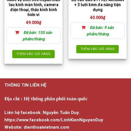
lau kính màn hình, camera
+ 3 lưỡi kèm đa năng tiện
điện thoại, thấu kính kính
dụng
hiển vi
40.000
₫
49.000
₫
Đã bán: 9 sản
Đã bán: 155 sản
phẩm/tháng
phẩm/tháng
THÊM VÀO GIỎ HÀNG
THÊM VÀO GIỎ HÀNG
THÔNG TIN LIÊN HỆ
Địa chỉ : Hệ thống phân phối toàn quốc
Liên hệ facebook. Nguyễn Tuấn Duy.
https://www.facebook.com/LinhKienNguyenDuy
Website: dienthoaivietnam.com