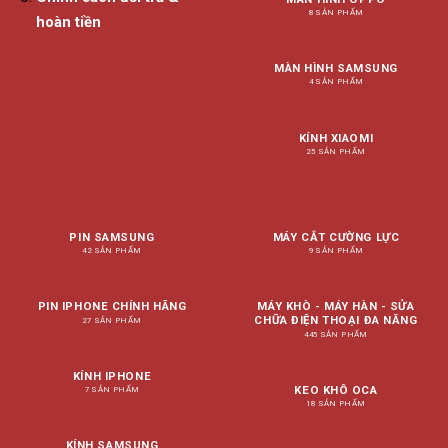
8 SẢN PHẨM
hoàn tiền
MÀN HÌNH SAMSUNG
4 SẢN PHẨM
KÍNH XIAOMI
25 SẢN PHẨM
PIN SAMSUNG
MÁY CẮT CƯỜNG LỰC
42 SẢN PHẨM
9 SẢN PHẨM
PIN IPHONE CHÍNH HÃNG
MÁY KHÒ - MÁY HÀN - SỬA
CHỮA ĐIỆN THOẠI ĐA NĂNG
27 SẢN PHẨM
445 SẢN PHẨM
KÍNH IPHONE
KEO KHÔ OCA
7 SẢN PHẨM
18 SẢN PHẨM
KÍNH SAMSUNG