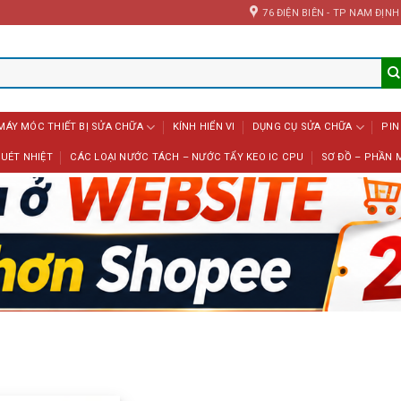
76 ĐIỆN BIÊN - TP NAM ĐỊNH
MÁY MÓC THIẾT BỊ SỬA CHỮA
KÍNH HIỂN VI
DỤNG CỤ SỬA CHỮA
PIN
UÉT NHIỆT
CÁC LOẠI NƯỚC TÁCH – NƯỚC TẨY KEO IC CPU
SƠ ĐỒ – PHẦN 