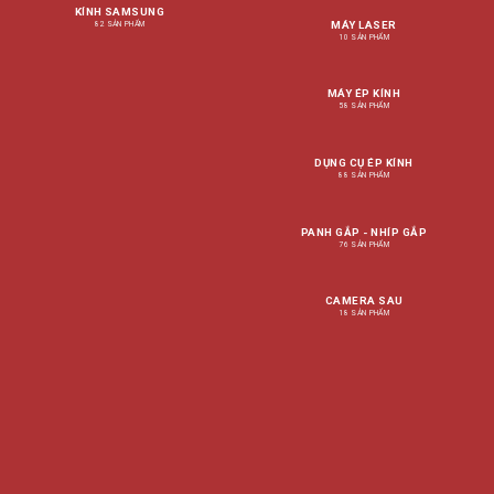
KÍNH SAMSUNG
MÁY LASER
82 SẢN PHẨM
10 SẢN PHẨM
MÁY ÉP KÍNH
58 SẢN PHẨM
DỤNG CỤ ÉP KÍNH
88 SẢN PHẨM
PANH GẮP - NHÍP GẮP
76 SẢN PHẨM
CAMERA SAU
18 SẢN PHẨM