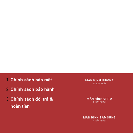
nhiều
biến
thể.
Các
tùy
chọn
có
thể
được
chọn
trên
trang
sản
Chính sách bảo mật
MÀN HÌNH IPHONE
phẩm
42 SẢN PHẨM
Chính sách bảo hành
Chính sách đổi trả &
MÀN HÌNH OPPO
8 SẢN PHẨM
hoàn tiền
MÀN HÌNH SAMSUNG
4 SẢN PHẨM