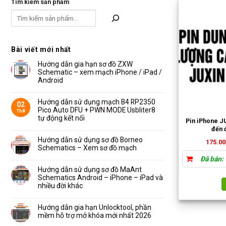
Tìm kiếm sản phẩm
Bài viết mới nhất
Hướng dẫn gia hạn sơ đồ ZXW
Schematic – xem mạch iPhone / iPad /
Android
Không
có
bình
Hướng dẫn sử dụng mạch B4 RP2350
02
luận
Pico Auto DFU + PWN MODE Usbliter8
Th8
ở
Hướng
tự động kết nối
Pin iPhone J
dẫn
Không
gia
đến 
có
hạn
bình
Hướng dẫn sử dụng sơ đồ Borneo
sơ
175.00
luận
đồ
Schematics – Xem sơ đồ mạch
ở
ZXW
Hướng
Schematic
Không
Đã bán:
dẫn
–
có
sử
xem
bình
Hướng dẫn sử dụng sơ đồ MaAnt
dụng
mạch
luận
Schematics Android – iPhone – iPad và
mạch
iPhone
ở
B4
/
Hướng
nhiều đời khác
RP2350
iPad
dẫn
Pico
/
Không
sử
Auto
Android
có
dụng
DFU
bình
Hướng dẫn gia hạn Unlocktool, phần
sơ
+
luận
đồ
mềm hỗ trợ mở khóa mới nhất 2026
PWN
ở
Borneo
MODE
Hướng
Schematics
Không