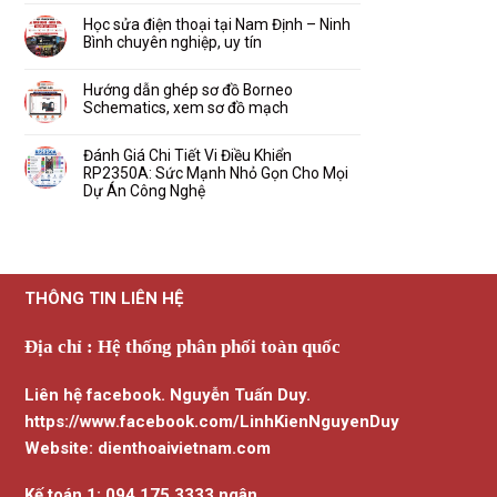
Usbliter8
dẫn
–
có
tự
sử
Xem
bình
Học sửa điện thoại tại Nam Định – Ninh
động
dụng
sơ
luận
kết
Bình chuyên nghiệp, uy tín
sơ
đồ
ở
nối
đồ
mạch
Hướng
Không
MaAnt
dẫn
có
Schematics
gia
bình
Hướng dẫn ghép sơ đồ Borneo
Android
hạn
luận
–
Schematics, xem sơ đồ mạch
Unlocktool,
ở
iPhone
phần
Học
–
Không
mềm
sửa
iPad
có
hỗ
điện
và
bình
Đánh Giá Chi Tiết Vi Điều Khiển
trợ
thoại
nhiều
luận
mở
RP2350A: Sức Mạnh Nhỏ Gọn Cho Mọi
tại
đời
ở
khóa
Nam
khác
Hướng
Dự Án Công Nghệ
mới
Định
dẫn
nhất
–
Không
ghép
2026
Ninh
có
sơ
Bình
bình
đồ
chuyên
luận
Borneo
nghiệp,
ở
Schematics,
uy
Đánh
xem
tín
Giá
sơ
THÔNG TIN LIÊN HỆ
Chi
đồ
Tiết
mạch
Vi
Điều
Địa chỉ : Hệ thống phân phối toàn quốc
Khiển
RP2350A:
Sức
Mạnh
Liên hệ facebook. Nguyễn Tuấn Duy.
Nhỏ
Gọn
Cho
https://www.facebook.com/LinhKienNguyenDuy
Mọi
Dự
Website: dienthoaivietnam.com
Án
Công
Nghệ
Kế toán 1: 094.175.3333 ngân