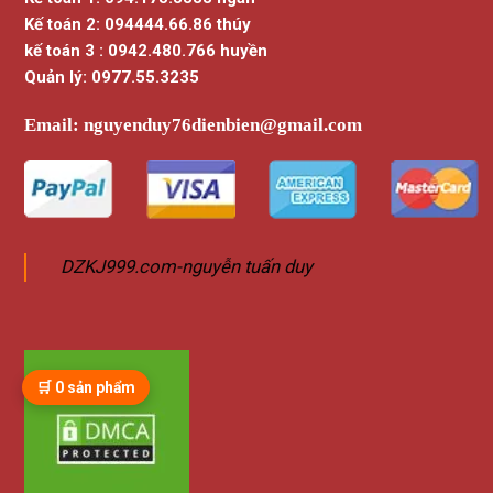
Kế toán 2: 094444.66.86 thúy
kế toán 3 : 0942.480.766 huyền
Quản lý: 0977.55.3235
Email:
nguyenduy76dienbien@gmail.com
DZKJ999.com-nguyễn tuấn duy
🛒
0
sản phẩm