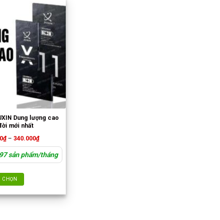
UXIN Dung lượng cao
đời mới nhất
Khoảng
0
₫
–
340.000
₫
giá:
từ
 97 sản phẩm/tháng
175.000₫
đến
340.000₫
CHỌN
Sản
phẩm
này
có