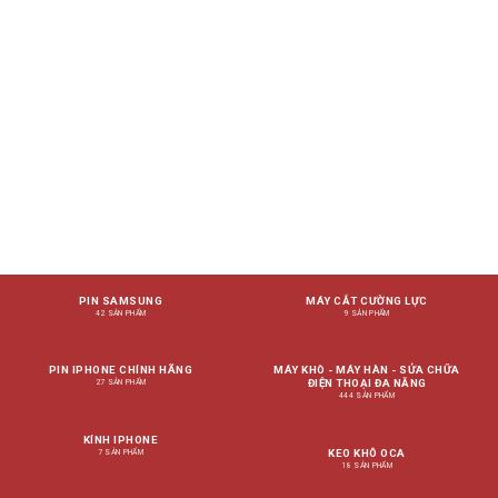
PIN SAMSUNG
MÁY CẮT CƯỜNG LỰC
42 SẢN PHẨM
9 SẢN PHẨM
PIN IPHONE CHÍNH HÃNG
MÁY KHÒ - MÁY HÀN - SỬA CHỮA
ĐIỆN THOẠI ĐA NĂNG
27 SẢN PHẨM
444 SẢN PHẨM
KÍNH IPHONE
KEO KHÔ OCA
7 SẢN PHẨM
18 SẢN PHẨM