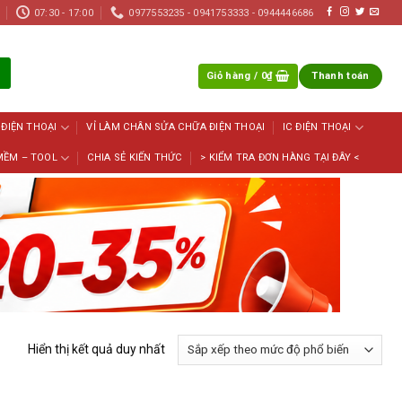
07:30 - 17:00
0977553235 - 0941753333 - 0944446686
Giỏ hàng /
0
₫
Thanh toán
 ĐIỆN THOẠI
VỈ LÀM CHÂN SỬA CHỮA ĐIỆN THOẠI
IC ĐIỆN THOẠI
MỀM – TOOL
CHIA SẺ KIẾN THỨC
> KIỂM TRA ĐƠN HÀNG TẠI ĐÂY <
Hiển thị kết quả duy nhất