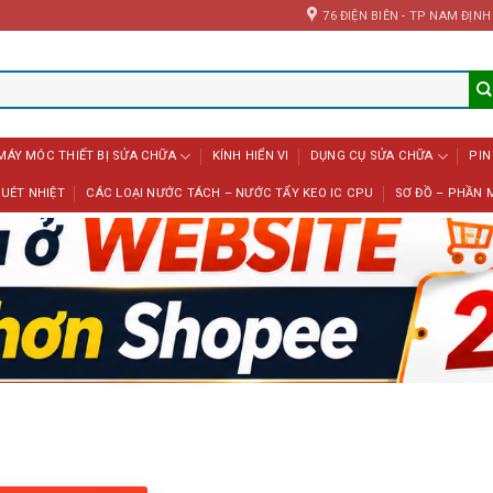
76 ĐIỆN BIÊN - TP NAM ĐỊNH
MÁY MÓC THIẾT BỊ SỬA CHỮA
KÍNH HIỂN VI
DỤNG CỤ SỬA CHỮA
PIN
UÉT NHIỆT
CÁC LOẠI NƯỚC TÁCH – NƯỚC TẨY KEO IC CPU
SƠ ĐỒ – PHẦN 