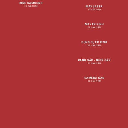
KÍNH SAMSUNG
MÁY LASER
82 SẢN PHẨM
10 SẢN PHẨM
MÁY ÉP KÍNH
58 SẢN PHẨM
DỤNG CỤ ÉP KÍNH
88 SẢN PHẨM
PANH GẮP - NHÍP GẮP
76 SẢN PHẨM
CAMERA SAU
18 SẢN PHẨM