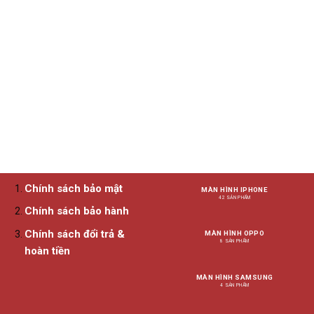
nhiều
biến
thể.
Các
tùy
chọn
có
thể
được
chọn
trên
trang
sản
Chính sách bảo mật
MÀN HÌNH IPHONE
phẩm
42 SẢN PHẨM
Chính sách bảo hành
Chính sách đổi trả &
MÀN HÌNH OPPO
8 SẢN PHẨM
hoàn tiền
MÀN HÌNH SAMSUNG
4 SẢN PHẨM