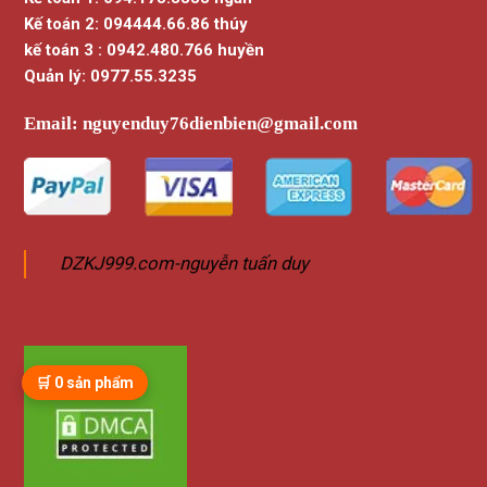
Kế toán 2: 094444.66.86 thúy
kế toán 3 : 0942.480.766 huyền
Quản lý: 0977.55.3235
Email:
nguyenduy76dienbien@gmail.com
DZKJ999.com-nguyễn tuấn duy
🛒
0
sản phẩm