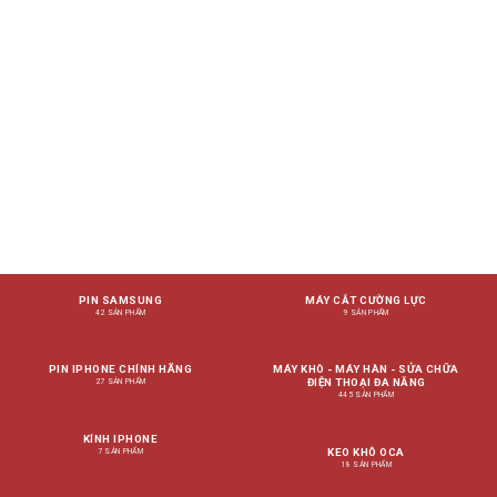
PIN SAMSUNG
MÁY CẮT CƯỜNG LỰC
42 SẢN PHẨM
9 SẢN PHẨM
PIN IPHONE CHÍNH HÃNG
MÁY KHÒ - MÁY HÀN - SỬA CHỮA
ĐIỆN THOẠI ĐA NĂNG
27 SẢN PHẨM
445 SẢN PHẨM
KÍNH IPHONE
KEO KHÔ OCA
7 SẢN PHẨM
18 SẢN PHẨM