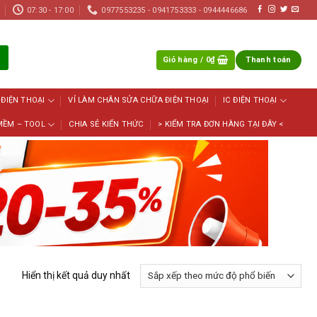
07:30 - 17:00
0977553235 - 0941753333 - 0944446686
Giỏ hàng /
0
₫
Thanh toán
 ĐIỆN THOẠI
VỈ LÀM CHÂN SỬA CHỮA ĐIỆN THOẠI
IC ĐIỆN THOẠI
MỀM – TOOL
CHIA SẺ KIẾN THỨC
> KIỂM TRA ĐƠN HÀNG TẠI ĐÂY <
Hiển thị kết quả duy nhất