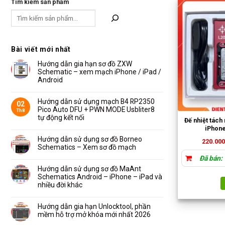
Tìm kiếm sản phẩm
Bài viết mới nhất
Hướng dẫn gia hạn sơ đồ ZXW
Schematic – xem mạch iPhone / iPad /
Android
Không
có
bình
Hướng dẫn sử dụng mạch B4 RP2350
02
luận
Pico Auto DFU + PWN MODE Usbliter8
Th8
ở
Hướng
tự động kết nối
Đế nhiệt tác
dẫn
Không
gia
iPhone
có
hạn
bình
Hướng dẫn sử dụng sơ đồ Borneo
sơ
220.00
luận
đồ
Schematics – Xem sơ đồ mạch
ở
ZXW
Hướng
Schematic
Không
Đã bán:
dẫn
–
có
sử
xem
bình
Hướng dẫn sử dụng sơ đồ MaAnt
dụng
mạch
luận
Schematics Android – iPhone – iPad và
mạch
iPhone
ở
B4
/
Hướng
nhiều đời khác
RP2350
iPad
dẫn
Pico
/
Không
sử
Auto
Android
có
dụng
DFU
bình
Hướng dẫn gia hạn Unlocktool, phần
sơ
+
luận
đồ
mềm hỗ trợ mở khóa mới nhất 2026
PWN
ở
Borneo
MODE
Hướng
Schematics
Không