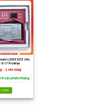
h main L2023 XZZ cho
 X-17 ProMax
Khoảng
0
₫
–
2.399.000
₫
giá:
từ
 18 sản phẩm/tháng
220.000₫
đến
2.399.000₫
CHỌN
Sản
phẩm
này
có