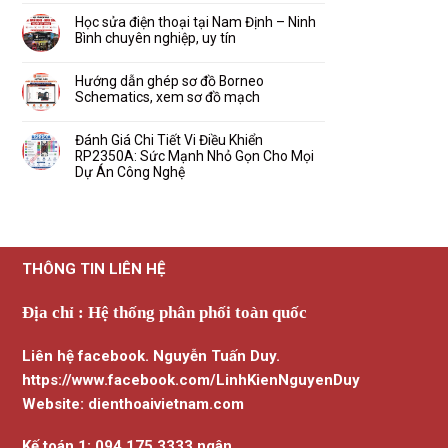
Usbliter8
dẫn
–
có
tự
sử
Xem
bình
Học sửa điện thoại tại Nam Định – Ninh
động
dụng
sơ
luận
kết
Bình chuyên nghiệp, uy tín
sơ
đồ
ở
nối
đồ
mạch
Hướng
Không
MaAnt
dẫn
có
Schematics
gia
bình
Hướng dẫn ghép sơ đồ Borneo
Android
hạn
luận
–
Schematics, xem sơ đồ mạch
Unlocktool,
ở
iPhone
phần
Học
–
Không
mềm
sửa
iPad
có
hỗ
điện
và
bình
Đánh Giá Chi Tiết Vi Điều Khiển
trợ
thoại
nhiều
luận
mở
RP2350A: Sức Mạnh Nhỏ Gọn Cho Mọi
tại
đời
ở
khóa
Nam
khác
Hướng
Dự Án Công Nghệ
mới
Định
dẫn
nhất
–
Không
ghép
2026
Ninh
có
sơ
Bình
bình
đồ
chuyên
luận
Borneo
nghiệp,
ở
Schematics,
uy
Đánh
xem
tín
Giá
sơ
THÔNG TIN LIÊN HỆ
Chi
đồ
Tiết
mạch
Vi
Điều
Địa chỉ : Hệ thống phân phối toàn quốc
Khiển
RP2350A:
Sức
Mạnh
Liên hệ facebook. Nguyễn Tuấn Duy.
Nhỏ
Gọn
Cho
https://www.facebook.com/LinhKienNguyenDuy
Mọi
Dự
Website: dienthoaivietnam.com
Án
Công
Nghệ
Kế toán 1: 094.175.3333 ngân