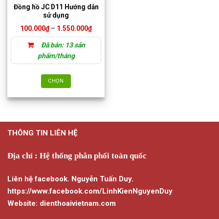
Đồng hồ JC D11 Hướng dẫn
sử dụng
Khoảng
100.000
₫
–
1.550.000
₫
giá:
từ
Đã bán: 13 sản
100.000₫
đến
phẩm/tháng
1.550.000₫
CHỌN
Sản
phẩm
này
có
THÔNG TIN LIÊN HỆ
nhiều
biến
thể.
Địa chỉ : Hệ thống phân phối toàn quốc
Các
tùy
Liên hệ facebook. Nguyễn Tuấn Duy.
chọn
https://www.facebook.com/LinhKienNguyenDuy
có
Website: dienthoaivietnam.com
thể
được