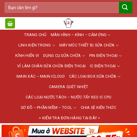
Bỏ
Tìm
qua
kiếm:
nội
dung
TRANG CHỦ
MÀN HÌNH – KÍNH – CẢM ỨNG
LINH KIỆN TRONG
MÁY MÓC THIẾT BỊ SỬA CHỮA
KÍNH HIỂN VI
DỤNG CỤ SỬA CHỮA
PIN ĐIỆN THOẠI
VỈ LÀM CHÂN SỬA CHỮA ĐIỆN THOẠI
IC ĐIỆN THOẠI
MAIN XÁC – MAIN ICLOUD
CÁC LOẠI BOX SỬA CHỮA
CAMERA QUÉT NHIỆT
CÁC LOẠI NƯỚC TÁCH – NƯỚC TẨY KEO IC CPU
SƠ ĐỒ – PHẦN MỀM – TOOL
CHIA SẺ KIẾN THỨC
> KIỂM TRA ĐƠN HÀNG TẠI ĐÂY <