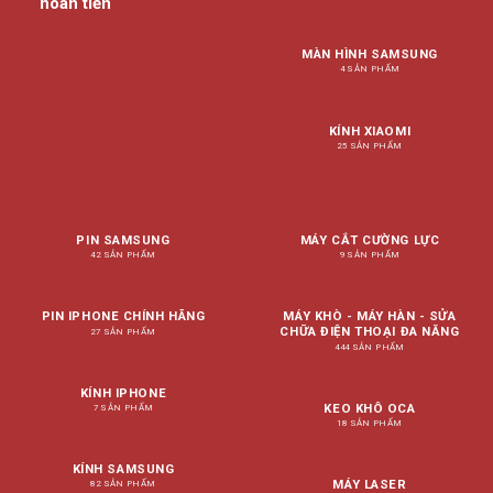
hoàn tiền
MÀN HÌNH SAMSUNG
4 SẢN PHẨM
KÍNH XIAOMI
25 SẢN PHẨM
PIN SAMSUNG
MÁY CẮT CƯỜNG LỰC
42 SẢN PHẨM
9 SẢN PHẨM
PIN IPHONE CHÍNH HÃNG
MÁY KHÒ - MÁY HÀN - SỬA
CHỮA ĐIỆN THOẠI ĐA NĂNG
27 SẢN PHẨM
444 SẢN PHẨM
KÍNH IPHONE
KEO KHÔ OCA
7 SẢN PHẨM
18 SẢN PHẨM
KÍNH SAMSUNG
MÁY LASER
82 SẢN PHẨM