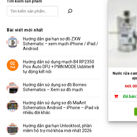
Tìm kiếm sản phẩm
Bài viết mới nhất
Hướng dẫn gia hạn sơ đồ ZXW
Schematic – xem mạch iPhone / iPad /
Android
Không
có
bình
Hướng dẫn sử dụng mạch B4 RP2350
02
luận
Pico Auto DFU + PWN MODE Usbliter8
Th8
ở
Hướng
tự động kết nối
Nước rửa ca
dẫn
Không
gia
xị
có
hạn
bình
Hướng dẫn sử dụng sơ đồ Borneo
sơ
665.00
luận
đồ
Schematics – Xem sơ đồ mạch
ở
ZXW
Hướng
Schematic
Không
Đã bán:
dẫn
–
có
sử
xem
bình
Hướng dẫn sử dụng sơ đồ MaAnt
dụng
mạch
luận
Schematics Android – iPhone – iPad và
mạch
iPhone
ở
B4
/
Hướng
nhiều đời khác
RP2350
iPad
dẫn
Pico
/
Không
sử
Auto
Android
có
dụng
DFU
bình
Hướng dẫn gia hạn Unlocktool, phần
sơ
+
luận
đồ
mềm hỗ trợ mở khóa mới nhất 2026
PWN
ở
Borneo
MODE
Hướng
Schematics
Không