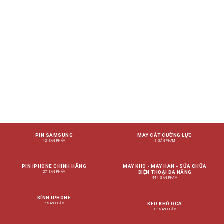
PIN SAMSUNG
MÁY CẮT CƯỜNG LỰC
42 SẢN PHẨM
9 SẢN PHẨM
PIN IPHONE CHÍNH HÃNG
MÁY KHÒ - MÁY HÀN - SỬA CHỮA
ĐIỆN THOẠI ĐA NĂNG
27 SẢN PHẨM
444 SẢN PHẨM
KÍNH IPHONE
KEO KHÔ OCA
7 SẢN PHẨM
18 SẢN PHẨM