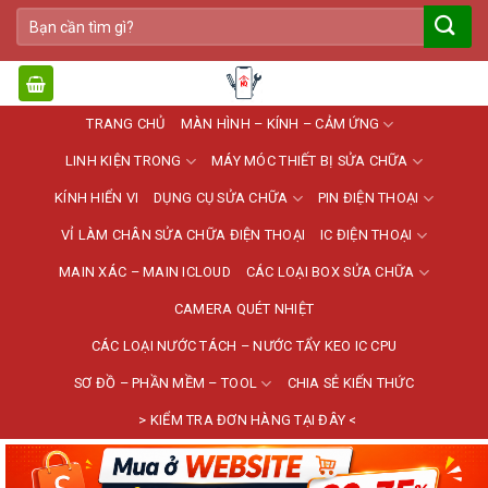
Bỏ
Tìm
qua
kiếm:
nội
dung
TRANG CHỦ
MÀN HÌNH – KÍNH – CẢM ỨNG
LINH KIỆN TRONG
MÁY MÓC THIẾT BỊ SỬA CHỮA
KÍNH HIỂN VI
DỤNG CỤ SỬA CHỮA
PIN ĐIỆN THOẠI
VỈ LÀM CHÂN SỬA CHỮA ĐIỆN THOẠI
IC ĐIỆN THOẠI
MAIN XÁC – MAIN ICLOUD
CÁC LOẠI BOX SỬA CHỮA
CAMERA QUÉT NHIỆT
CÁC LOẠI NƯỚC TÁCH – NƯỚC TẨY KEO IC CPU
SƠ ĐỒ – PHẦN MỀM – TOOL
CHIA SẺ KIẾN THỨC
> KIỂM TRA ĐƠN HÀNG TẠI ĐÂY <