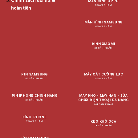
Chính sách đổi trả &
MÀN HÌNH OPPO
8 SẢN PHẨM
hoàn tiền
MÀN HÌNH SAMSUNG
4 SẢN PHẨM
KÍNH XIAOMI
25 SẢN PHẨM
PIN SAMSUNG
MÁY CẮT CƯỜNG LỰC
42 SẢN PHẨM
9 SẢN PHẨM
PIN IPHONE CHÍNH HÃNG
MÁY KHÒ - MÁY HÀN - SỬA
CHỮA ĐIỆN THOẠI ĐA NĂNG
27 SẢN PHẨM
444 SẢN PHẨM
KÍNH IPHONE
KEO KHÔ OCA
7 SẢN PHẨM
18 SẢN PHẨM