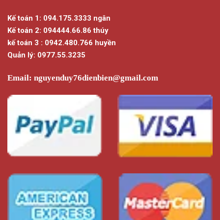
được
chọn
Kế toán 1: 094.175.3333 ngân
chọn
trên
trên
Kế toán 2: 094444.66.86 thúy
trang
trang
sản
kế toán 3 : 0942.480.766 huyền
sản
phẩm
Quản lý: 0977.55.3235
phẩm
Email:
nguyenduy76dienbien@gmail.com