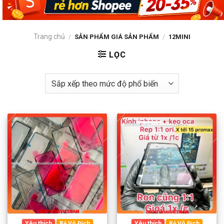
Trang chủ
/
SẢN PHẨM GIÁ SẢN PHẨM
/
12MINI
LỌC
Yêu thích
Rẻ Vô Địch
Yêu thích
Rẻ Vô Địch